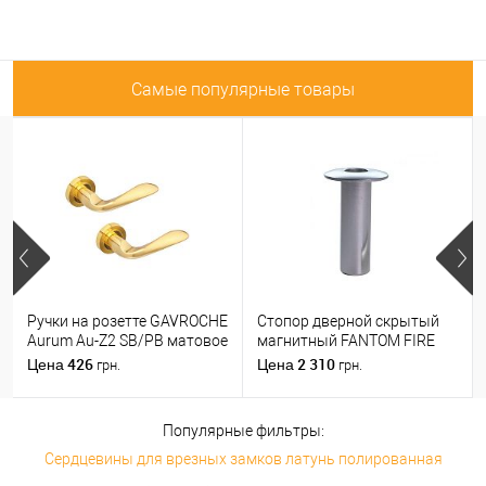
Самые популярные товары
Ручки на розетте GAVROCHE
Стопор дверной скрытый
Aurum Au-Z2 SB/PB матовое
магнитный FANTOM FIRE
золото/золото
хром матовый
426
2 310
Цена
Цена
грн.
грн.
Популярные фильтры:
Сердцевины для врезных замков латунь полированная