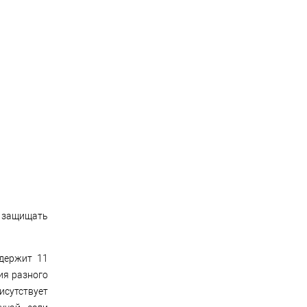
н защищать
одержит 11
ия разного
исутствует