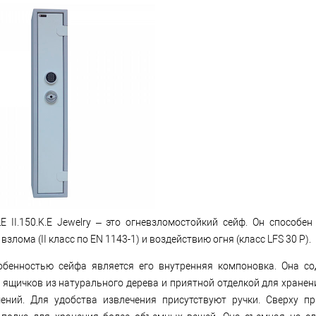
E II.150.K.E Jewelry – это огневзломостойкий сейф. Он способе
взлома (II класс по EN 1143-1) и воздействию огня (класс LFS 30 P).
обенностью сейфа является его внутренняя компоновка. Она с
ящичков из натурального дерева и приятной отделкой для хранен
ений. Для удобства извлечения присутствуют ручки. Сверху пр