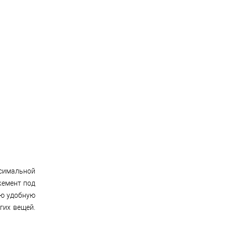
симальной
жемент под
ую удобную
гих вещей.