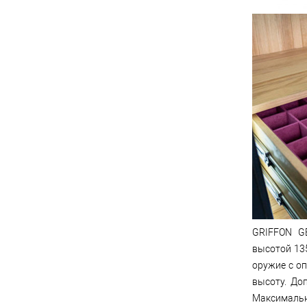
GRIFFON GE
высотой 13
оружие с о
высоту. До
Максимально