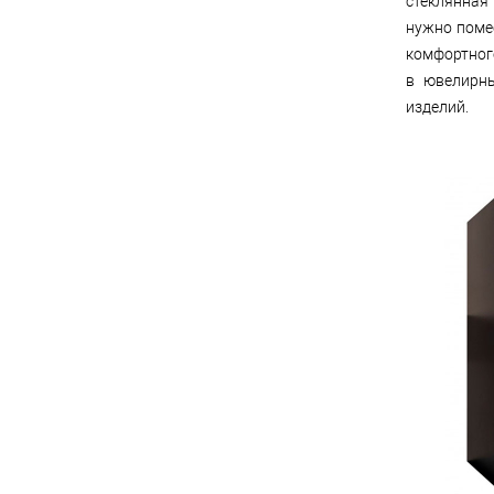
стеклянная
нужно поме
комфортног
в ювелирны
изделий.