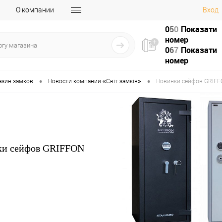
О компании
Вход
0
5
0
Показати
номер
0
6
7
Показати
номер
•
•
азин замков
Новости компании «Світ замків»
Новинки сейфов GRIF
ки сейфов GRIFFON