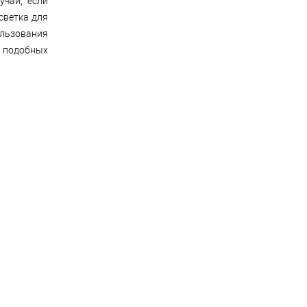
учай, если
светка для
ользования
и подобных