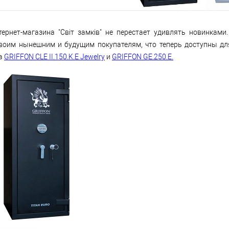
тернет-магазина "Світ замків" не перестает удивлять новинкам
воим нынешним и будущим покупателям, что теперь доступны дл
а
GRIFFON CLE II.150.K.E Jewelry
и
GRIFFON GE.250.E.