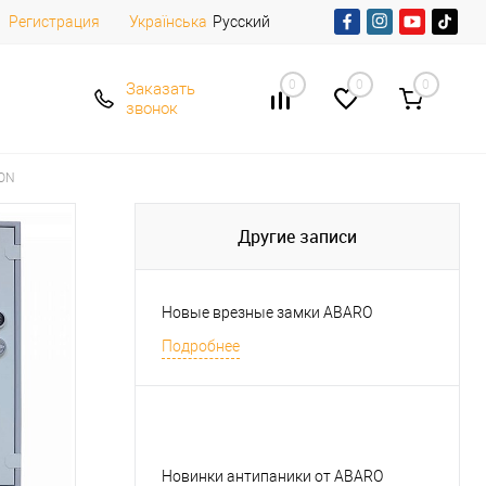
Регистрация
Русский
Українська
0
0
0
Заказать
звонок
FON
Другие записи
Новые врезные замки ABARO
Подробнее
Новинки антипаники от ABARO