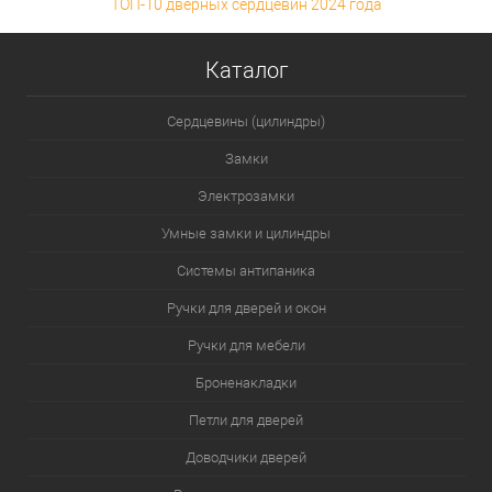
ТОП-10 дверных сердцевин 2024 года
Каталог
Сердцевины (цилиндры)
Замки
Электрозамки
Умные замки и цилиндры
Системы антипаника
Ручки для дверей и окон
Ручки для мебели
Броненакладки
Петли для дверей
Доводчики дверей