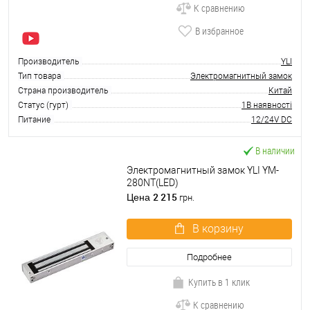
К сравнению
В избранное
Производитель
YLI
Тип товара
Электромагнитный замок
Страна производитель
Китай
Статус (гурт)
1В наявності
Питание
12/24V DC
В наличии
Электромагнитный замок YLI YM-
280NT(LED)
2 215
Цена
грн.
В корзину
Подробнее
Купить в 1 клик
К сравнению