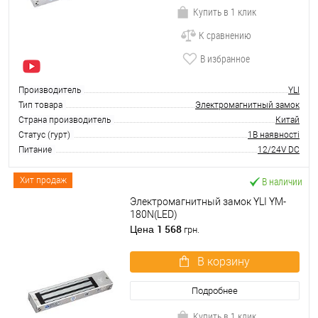
Купить в 1 клик
К сравнению
В избранное
Производитель
YLI
Тип товара
Электромагнитный замок
Страна производитель
Китай
Статус (гурт)
1В наявності
Питание
12/24V DC
В наличии
Хит продаж
Электромагнитный замок YLI YM-
180N(LED)
1 568
Цена
грн.
В корзину
Подробнее
Купить в 1 клик