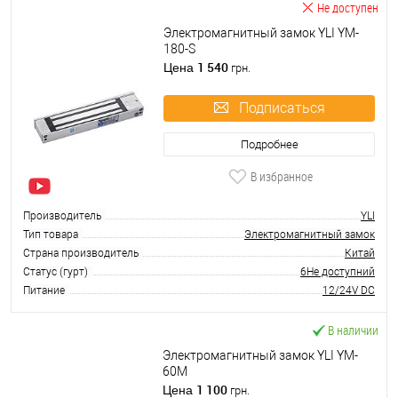
Не доступен
Электромагнитный замок YLI YM-
180-S
1 540
Цена
грн.
Подписаться
Подробнее
В избранное
Производитель
YLI
Тип товара
Электромагнитный замок
Страна производитель
Китай
Статус (гурт)
6Не доступний
Питание
12/24V DC
В наличии
Электромагнитный замок YLI YM-
60M
1 100
Цена
грн.