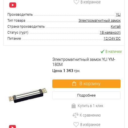
В избранное
Производитель
YLI
Тип товара
Электромагнитный замок
Страна производитель
Китай
Статус (гурт)
1В наявності
Питание
12/24V DC
В наличии
Электромагнитный замок YLI YM-
180M
1 343
Цена
грн.
В корзину
Подробнее
Купить в 1 клик
К сравнению
В избранное