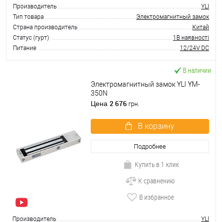
Производитель
YLI
Тип товара
Электромагнитный замок
Страна производитель
Китай
Статус (гурт)
1В наявності
Питание
12/24V DC
В наличии
Электромагнитный замок YLI YM-
350N
2 676
Цена
грн.
В корзину
Подробнее
Купить в 1 клик
К сравнению
В избранное
Производитель
YLI