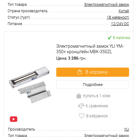
Тип товара
Электромагнитный замок
Страна производитель
Китай
Статус (гурт)
1В наявності
Питание
12/24V DC
В наличии
Электромагнитный замок YLI YM-
350+ кронштейн MBK-350ZL
3 286
Цена
грн.
В корзину
Подробнее
Купить в 1 клик
К сравнению
В избранное
Производитель
YLI
Тип товара
Электромагнитный замок