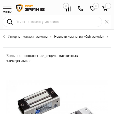
0
0
МЕНЮ
Интернет магазин замков
Новости компании «Світ замків»
Б
•
•
Большое пополнение раздела магнитных
электрозамков