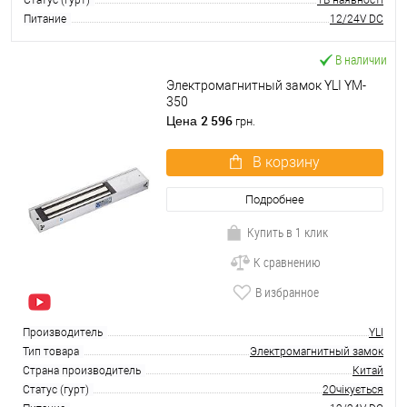
Статус (гурт)
1В наявності
Питание
12/24V DC
В наличии
Электромагнитный замок YLI YM-
350
2 596
Цена
грн.
В корзину
Подробнее
Купить в 1 клик
К сравнению
В избранное
Производитель
YLI
Тип товара
Электромагнитный замок
Страна производитель
Китай
Статус (гурт)
2Очікується