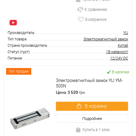
К сравнению
В избранное
Производитель
YLI
Тип товара
Электромагнитный замок
Страна производитель
Китай
Статус (гурт)
1В наявності
Питание
12/24V DC
В наличии
Хит продаж
Электромагнитный замок YLI YM-
500N
3 520
Цена
грн.
В корзину
Подробнее
Купить в 1 клик