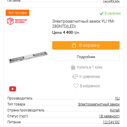
Питание
12/24V DC
В наличии
Хит продаж
Электромагнитный замок YLI YM-
280NTD(LED)
4 400
Цена
грн.
В корзину
Подробнее
Купить в 1 клик
К сравнению
В избранное
Производитель
YLI
Тип товара
Электромагнитный замок
Страна производитель
Китай
Статус (гурт)
1В наявності
Питание
12/24V DC