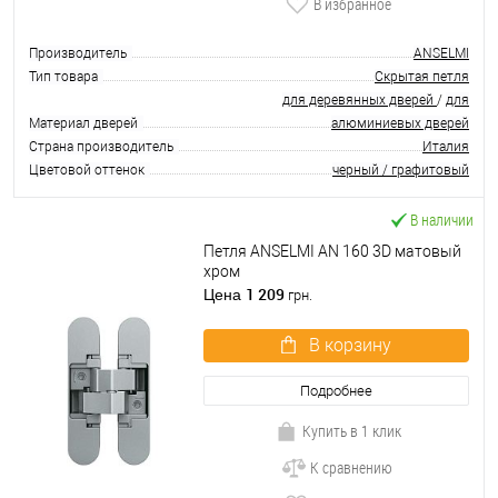
В избранное
Производитель
ANSELMI
Тип товара
Скрытая петля
для деревянных дверей
/
для
Материал дверей
алюминиевых дверей
Страна производитель
Италия
Цветовой оттенок
черный / графитовый
В наличии
Петля ANSELMI AN 160 3D матовый
хром
1 209
Цена
грн.
В корзину
Подробнее
Купить в 1 клик
К сравнению