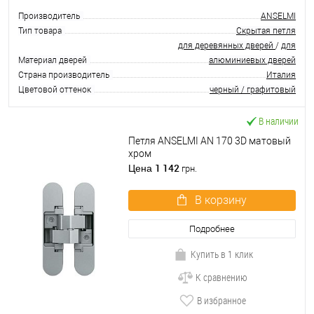
Производитель
ANSELMI
Тип товара
Скрытая петля
для деревянных дверей
/
для
Материал дверей
алюминиевых дверей
Страна производитель
Италия
Цветовой оттенок
черный / графитовый
В наличии
Петля ANSELMI AN 170 3D матовый
хром
1 142
Цена
грн.
В корзину
Подробнее
Купить в 1 клик
К сравнению
В избранное