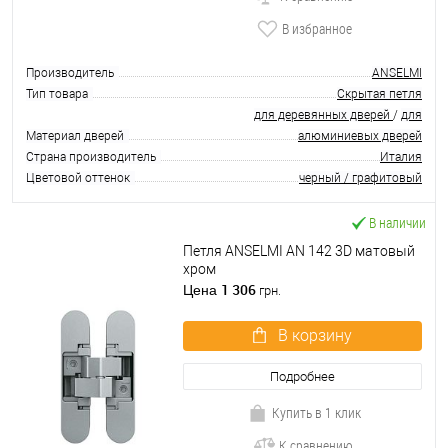
В избранное
Производитель
ANSELMI
Тип товара
Скрытая петля
для деревянных дверей
/
для
Материал дверей
алюминиевых дверей
Страна производитель
Италия
Цветовой оттенок
черный / графитовый
В наличии
Петля ANSELMI AN 142 3D матовый
хром
1 306
Цена
грн.
В корзину
Подробнее
Купить в 1 клик
К сравнению