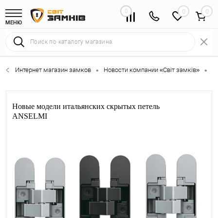
0
0
МЕНЮ
Интернет магазин замков
Новости компании «Світ замків»
Н
•
•
Новые модели итальянских скрытых петель
ANSELMI