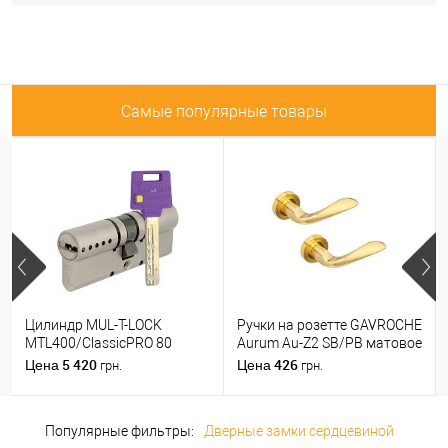
Самые популярные товары
Цилиндр MUL-T-LOCK
Ручки на розетте GAVROCHE
MTL400/ClassicPRO 80
Aurum Au-Z2 SB/PB матовое
(35*45) никель сатин
золото/золото
5 420
426
Цена
Цена
грн.
грн.
Популярные фильтры:
Дверные замки сердцевиной