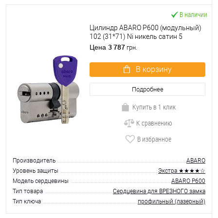
В наличии
Цилиндр ABARO P600 (модульный)
102 (31*71) Ni никель сатин 5
ключей
3 787
Цена
грн.
В корзину
Подробнее
Купить в 1 клик
К сравнению
В избранное
Производитель
ABARO
Уровень защиты
Экстра ★★★★☆
Модель сердцевины
ABARO P600
Тип товара
Сердцевина для ВРЕЗНОГО замка
Тип ключа
профильный (лазерный)