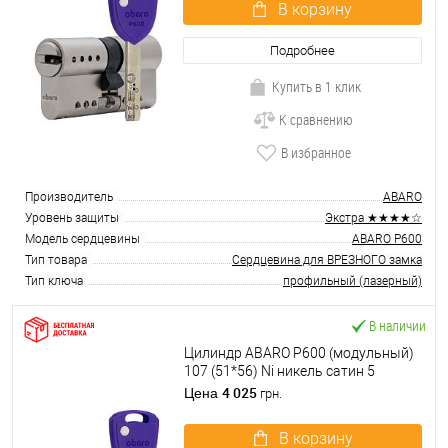
В корзину
Подробнее
Купить в 1 клик
К сравнению
В избранное
Производитель
ABARO
Уровень защиты
Экстра ★★★★☆
Модель сердцевины
ABARO P600
Тип товара
Сердцевина для ВРЕЗНОГО замка
Тип ключа
профильный (лазерный)
В наличии
Цилиндр ABARO P600 (модульный)
107 (51*56) Ni никель сатин 5
ключей
4 025
Цена
грн.
В корзину