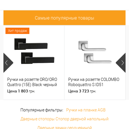
Самые популярные товары
Хит продаж
Ручки на розетте ORO/ORO
Ручки на розетте COLOMBO
Quattro (15E) Black черный
Roboquattro S ID51
матовый
(PT19BZG-PT13) матовый
1 803
3 723
Цена
Цена
грн.
грн.
хром
Популярные фильтры:
Ручки на планке AGB
Дверные стопоры Стопор дверной напольный
Дверные замки сердцевиной