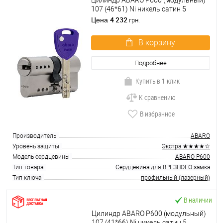
Цилиндр ABARO P600 (модульный)
107 (46*61) Ni никель сатин 5
ключей
4 232
Цена
грн.
В корзину
Подробнее
Купить в 1 клик
К сравнению
В избранное
Производитель
ABARO
Уровень защиты
Экстра ★★★★☆
Модель сердцевины
ABARO P600
Тип товара
Сердцевина для ВРЕЗНОГО замка
Тип ключа
профильный (лазерный)
В наличии
Цилиндр ABARO P600 (модульный)
107 (41*66) Ni никель сатин 5