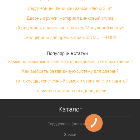
Сердцевины (личинки) замка, ключи 3 шт
Дверные ручки, материал цинковый сплав
Сердцевины для врезных замков Модульний корпус
Сердцевины для врезных замков MUL-T-LOCK
Популярные статьи:
Замки на межкомнатные и входные двери: в чем их отличия?
Как выбрать раздвижную систему для дверей?
Что такое двухсистемный замок и стоит ли его ставить?
Поломался замок на входной двери.
Каталог
Сердцевины (цилиндры)
Замки