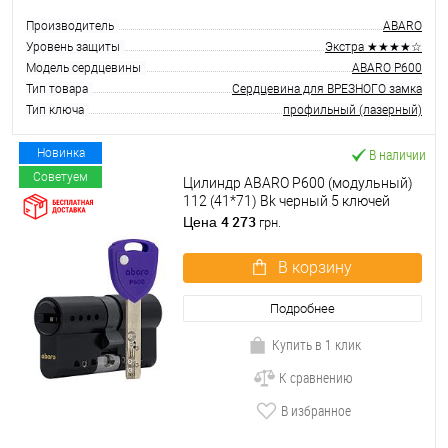
Производитель
ABARO
Уровень защиты
Экстра ★★★★☆
Модель сердцевины
ABARO P600
Тип товара
Сердцевина для ВРЕЗНОГО замка
Тип ключа
профильный (лазерный)
В наличии
Новинка
Советуем
Цилиндр ABARO P600 (модульный)
112 (41*71) Bk черный 5 ключей
4 273
Цена
грн.
В корзину
Подробнее
Купить в 1 клик
К сравнению
В избранное