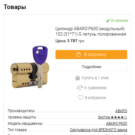
Товары
В наличии
Цилиндр ABARO P600 (модульный)
102 (31*71) G латунь полированная
5 ключей
3 787
Цена
грн.
В корзину
Подробнее
Купить в 1 клик
К сравнению
В избранное
Производитель
ABARO
Уровень защиты
Экстра ★★★★☆
Модель сердцевины
ABARO P600
Тип товара
Сердцевина для ВРЕЗНОГО замка