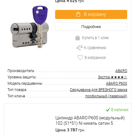
4 025
Цена
грн.
В корзину
Подробнее
Купить в 1 клик
К сравнению
В избранное
Производитель
ABARO
Уровень защиты
Экстра ★★★★☆
Модель сердцевины
ABARO P600
Тип товара
Сердцевина для ВРЕЗНОГО замка
Тип ключа
профильный (лазерный)
В наличии
Цилиндр ABARO P600 (модульный)
102 (51*51) Ni никель сатин 5
ключей
3 787
Цена
грн.