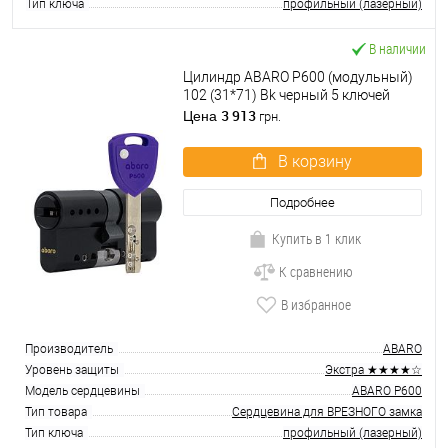
Тип ключа
профильный (лазерный)
В наличии
Цилиндр ABARO P600 (модульный)
102 (31*71) Bk черный 5 ключей
3 913
Цена
грн.
В корзину
Подробнее
Купить в 1 клик
К сравнению
В избранное
Производитель
ABARO
Уровень защиты
Экстра ★★★★☆
Модель сердцевины
ABARO P600
Тип товара
Сердцевина для ВРЕЗНОГО замка
Тип ключа
профильный (лазерный)