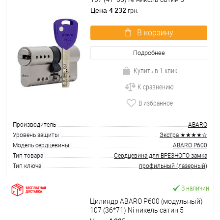
ключей
4 232
Цена
грн.
В корзину
Подробнее
Купить в 1 клик
К сравнению
В избранное
Производитель
ABARO
Уровень защиты
Экстра ★★★★☆
Модель сердцевины
ABARO P600
Тип товара
Сердцевина для ВРЕЗНОГО замка
Тип ключа
профильный (лазерный)
В наличии
Цилиндр ABARO P600 (модульный)
107 (36*71) Ni никель сатин 5
ключей