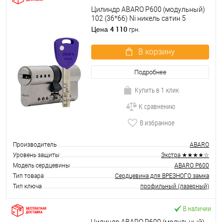
Цилиндр ABARO P600 (модульный)
102 (36*66) Ni никель сатин 5
ключей
4 110
Цена
грн.
В корзину
Подробнее
Купить в 1 клик
К сравнению
В избранное
Производитель
ABARO
Уровень защиты
Экстра ★★★★☆
Модель сердцевины
ABARO P600
Тип товара
Сердцевина для ВРЕЗНОГО замка
Тип ключа
профильный (лазерный)
В наличии