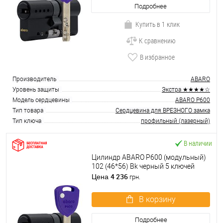
Подробнее
Купить в 1 клик
К сравнению
В избранное
Производитель
ABARO
Уровень защиты
Экстра ★★★★☆
Модель сердцевины
ABARO P600
Тип товара
Сердцевина для ВРЕЗНОГО замка
Тип ключа
профильный (лазерный)
В наличии
Цилиндр ABARO P600 (модульный)
102 (46*56) Bk черный 5 ключей
4 236
Цена
грн.
В корзину
Подробнее