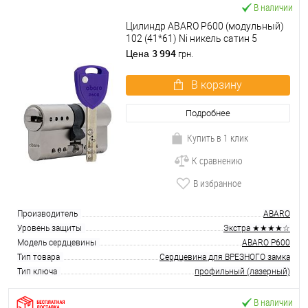
В наличии
Цилиндр ABARO P600 (модульный)
102 (41*61) Ni никель сатин 5
ключей
3 994
Цена
грн.
В корзину
Подробнее
Купить в 1 клик
К сравнению
В избранное
Производитель
ABARO
Уровень защиты
Экстра ★★★★☆
Модель сердцевины
ABARO P600
Тип товара
Сердцевина для ВРЕЗНОГО замка
Тип ключа
профильный (лазерный)
В наличии