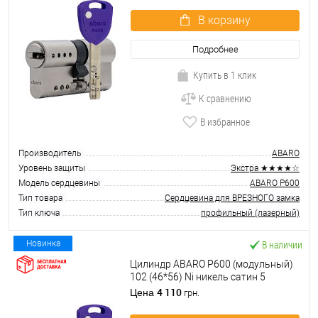
В корзину
Подробнее
Купить в 1 клик
К сравнению
В избранное
Производитель
ABARO
Уровень защиты
Экстра ★★★★☆
Модель сердцевины
ABARO P600
Тип товара
Сердцевина для ВРЕЗНОГО замка
Тип ключа
профильный (лазерный)
В наличии
Новинка
Цилиндр ABARO P600 (модульный)
102 (46*56) Ni никель сатин 5
ключей
4 110
Цена
грн.