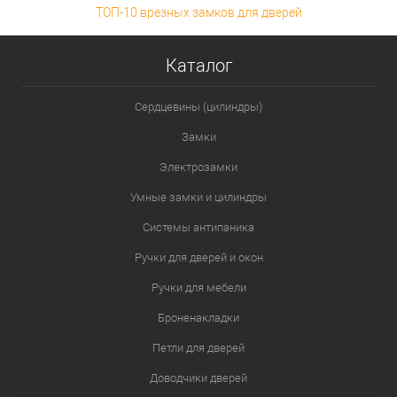
ТОП-10 врезных замков для дверей
Каталог
Сердцевины (цилиндры)
Замки
Электрозамки
Умные замки и цилиндры
Системы антипаника
Ручки для дверей и окон
Ручки для мебели
Броненакладки
Петли для дверей
Доводчики дверей