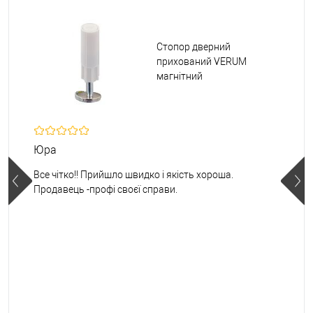
Стопор дверний
прихований VERUM
магнітний
Юра
Все чітко!! Прийшло швидко і якість хороша.
Продавець -профі своєї справи.