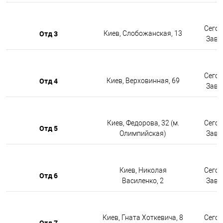
Сегод
Отд 3
Киев, Слобожанская, 13
Завтр
Сегод
Отд 4
Киев, Верховинная, 69
Завтр
Киев, Федорова, 32 (м.
Сегод
Отд 5
Олимпийская)
Завтр
Киев, Николая
Сегод
Отд 6
Василенко, 2
Завтр
Киев, Гната Хоткевича, 8
Сегод
Отд 7