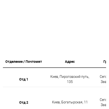
Отделение / Почтомат
Адрес
Гр
Киев, Пироговский путь,
Сегод
Отд 1
135
Завтр
Сегод
Отд 2
Киев, Богатырская, 11
Завтр