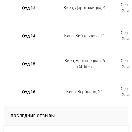
Сегод
Отд 13
Киев, Дорогожицка, 4
Завтр
Сегод
Отд 14
Киев, Кибальчича, 11
Завтр
Киев, Берковецкая, 6
Сегод
Отд 15
(АШАН)
Завтр
Сегод
Отд 16
Киев, Вербовая, 24
Завтр
ПОСЛЕДНИЕ ОТЗЫВЫ