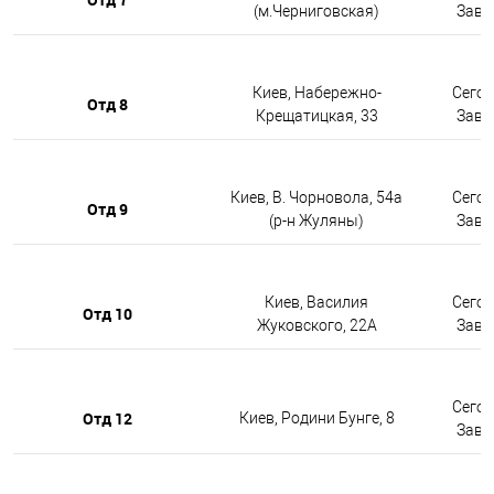
(м.Черниговская)
Завтр
Киев, Набережно-
Сегод
Отд 8
Крещатицкая, 33
Завтр
Киев, В. Чорновола, 54а
Сегод
Отд 9
(р-н Жуляны)
Завтр
Киев, Василия
Сегод
Отд 10
Жуковского, 22А
Завтр
Сегод
Отд 12
Киев, Родини Бунге, 8
Завтр