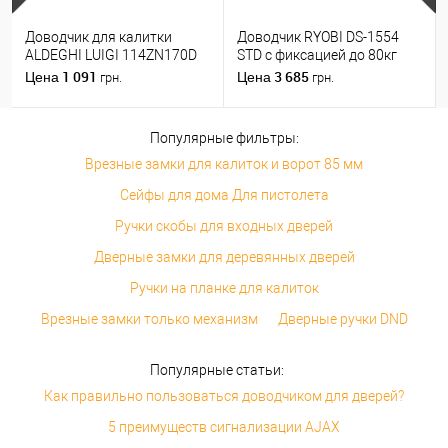
Доводчик для калитки
Доводчик RYOBI DS-1554
ALDEGHI LUIGI 114ZN170D
STD с фиксацией до 80кг
правый черный цинк
Белый
1 091
3 685
Цена
Цена
грн.
грн.
Популярные фильтры:
Врезные замки для калиток и ворот 85 мм
Сейфы для дома Для пистолета
Ручки скобы для входных дверей
Дверные замки для деревянных дверей
Ручки на планке для калиток
Врезные замки только механизм
Дверные ручки DND
Популярные статьи:
Как правильно пользоваться доводчиком для дверей?
5 преимуществ сигнализации AJAX