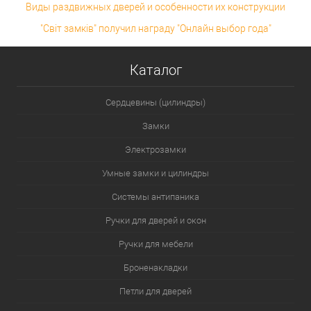
Виды раздвижных дверей и особенности их конструкции
"Світ замків" получил награду "Онлайн выбор года"
Каталог
Сердцевины (цилиндры)
Замки
Электрозамки
Умные замки и цилиндры
Системы антипаника
Ручки для дверей и окон
Ручки для мебели
Броненакладки
Петли для дверей