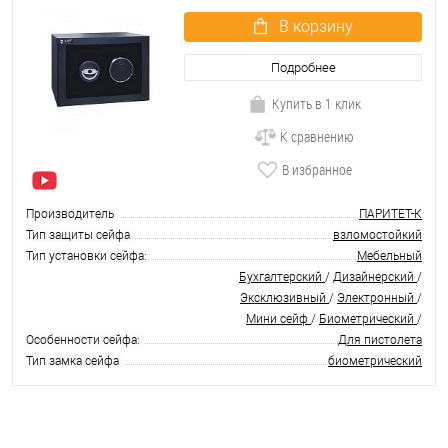
В корзину
Подробнее
Купить в 1 клик
К сравнению
В избранное
Производитель
ПАРИТЕТ-К
Тип защиты сейфа
взломостойкий
Тип установки сейфа:
Мебельный
Бухгалтерский
/
Дизайнерский
/
Эксклюзивный
/
Электронный
/
Мини сейф
/
Биометрический
/
Особенности сейфа:
Для пистолета
Тип замка сейфа
биометрический