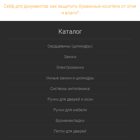
Сейф для документов: как защитить бумажные носители от огня
и влаги?
Каталог
Сердцевины (цилиндры)
Замки
Электрозамки
Умные замки и цилиндры
Системы антипаника
Ручки для дверей и окон
Ручки для мебели
Броненакладки
Петли для дверей