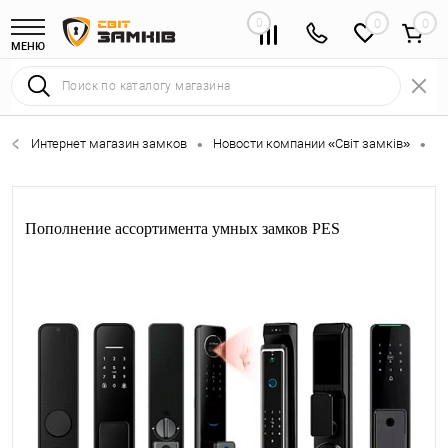
0
0
МЕНЮ
Интернет магазин замков
Новости компании «Світ замків»
П
•
•
Пополнение ассортимента умных замков PES