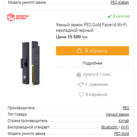
Модель умного замка
PES Alabay
В наличии
Умный замок PES Gold Face-Id Wi-Fi
накладной черный
15 500
Цена
грн.
В корзину
Подробнее
Купить в 1 клик
К сравнению
В избранное
Производитель
PES
Тип товара
Умный замок
Страна производитель
Китай
Беспроводной стандарт
Bluetooth
/
Wi-Fi
Модель умного замка
PES Gold