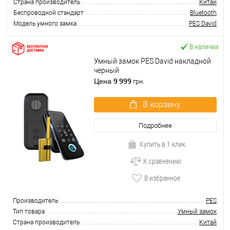
Страна производитель
Китай
Беспроводной стандарт
Bluetooth
Модель умного замка
PES David
В наличии
Умный замок PES David накладной
черный
9 999
Цена
грн.
В корзину
Подробнее
Купить в 1 клик
К сравнению
В избранное
Производитель
PES
Тип товара
Умный замок
Страна производитель
Китай