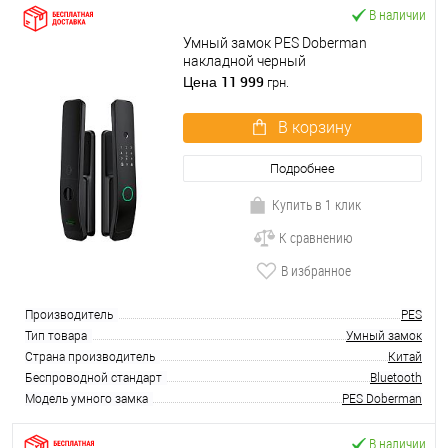
В наличии
Умный замок PES Doberman
накладной черный
11 999
Цена
грн.
В корзину
Подробнее
Купить в 1 клик
К сравнению
В избранное
Производитель
PES
Тип товара
Умный замок
Страна производитель
Китай
Беспроводной стандарт
Bluetooth
Модель умного замка
PES Doberman
В наличии