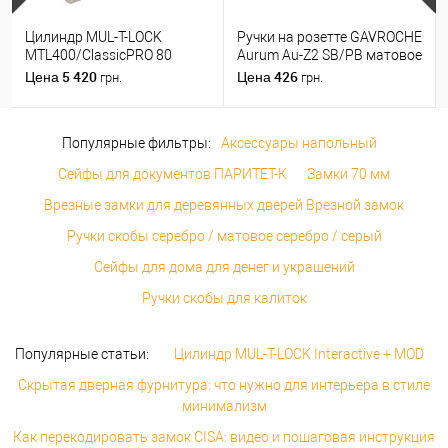
Цилиндр MUL-T-LOCK
Ручки на розетте GAVROCHE
MTL400/ClassicPRO 80
Aurum Au-Z2 SB/PB матовое
(35*45) никель сатин
золото/золото
5 420
426
Цена
Цена
грн.
грн.
Популярные фильтры:
Аксессуары напольный
Сейфы для документов ПАРИТЕТ-К
Замки 70 мм
Врезные замки для деревянных дверей Врезной замок
Ручки скобы серебро / матовое серебро / серый
Сейфы для дома для денег и украшений
Ручки скобы для калиток
Популярные статьи:
Цилиндр MUL-T-LOCK Interactive + MOD
Скрытая дверная фурнитура: что нужно для интерьера в стиле
минимализм
Как перекодировать замок CISA: видео и пошаговая инструкция