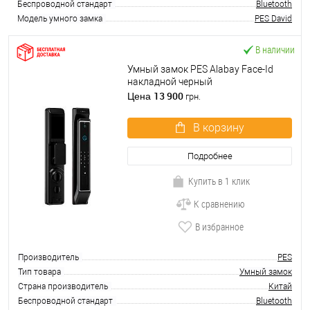
Беспроводной стандарт
Bluetooth
Модель умного замка
PES David
В наличии
Умный замок PES Alabay Face-Id
накладной черный
13 900
Цена
грн.
В корзину
Подробнее
Купить в 1 клик
К сравнению
В избранное
Производитель
PES
Тип товара
Умный замок
Страна производитель
Китай
Беспроводной стандарт
Bluetooth