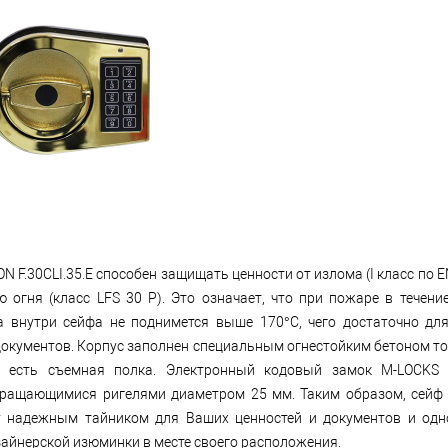
N F.30CLI.35.E способен защищать ценности от излома (I класс по E
ю огня (класс LFS 30 P). Это означает, что при пожаре в течени
а внутри сейфа не поднимется выше 170°C, чего достаточно дл
окументов. Корпус заполнен специальным огнестойким бетоном т
и есть съемная полка. Электронный кодовый замок M-LOCKS 
ращающимися ригелями диаметром 25 мм. Таким образом, сейф 
 надежным тайником для Ваших ценностей и документов и одн
айнерской изюминки в месте своего расположения.