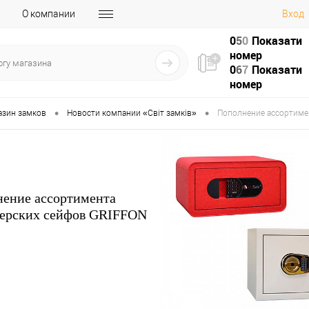
О компании
Вход
0
5
0
Показати
номер
0
6
7
Показати
номер
•
•
азин замков
Новости компании «Світ замків»
Пополнение ассортиме
ение ассортимента
ерских сейфов GRIFFON