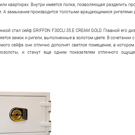
 или квартирах. Внутри имеется полка, позволяющая разделить пр
ти. А замыкание производится толстыми вращающимися ригелями
нкой стал сейф GRIFFON F.30CLI.35.E CREAM GOLD. Главной его ди
ется замок и ригели, выполненные в золотом цвете. В сочетании 
амого сейфа они отлично дополнят светлое помещение, в котором
позолоты, и станут еще одним показателем отличного ощуще