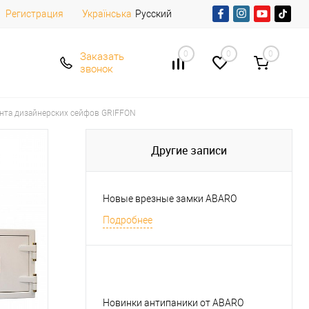
Регистрация
Русский
Українська
0
0
0
Заказать
звонок
нта дизайнерских сейфов GRIFFON
Другие записи
Новые врезные замки ABARO
Подробнее
Новинки антипаники от ABARO