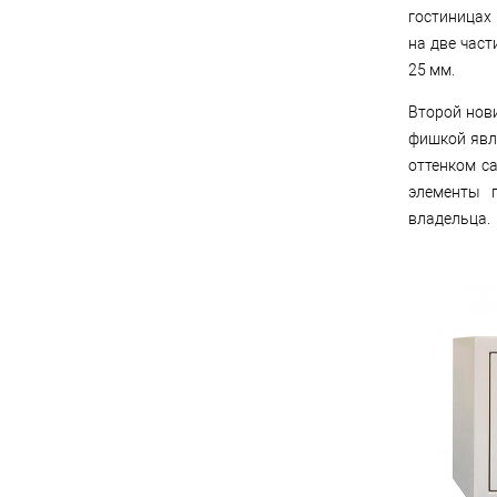
гостиницах
на две час
25 мм.
Второй нови
фишкой явля
оттенком с
элементы 
владельца.