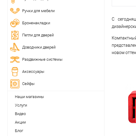
Ручки для мебели
С сегодняш
Броненакладки
дизайнерски
Петли для дверей
Компактный
представле
Доводчики дверей
новом оттен
Раздвижные системы
Аксессуары
Сейфы
Наши магазины
Услуги
Видео
Акции
Блог