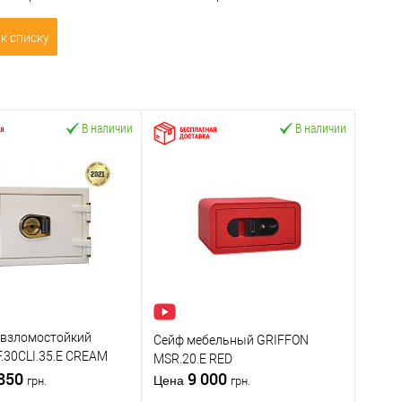
к списку
В наличии
В наличии
евзломостойкий
Сейф мебельный GRIFFON
.30CLI.35.E CREAM
MSR.20.Е RED
 850
9 000
Цена
грн.
грн.