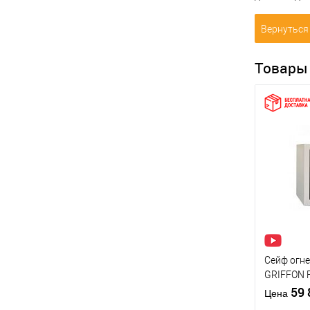
Вернуться 
Товары
Сейф огн
GRIFFON F
GOLD
59
Цена