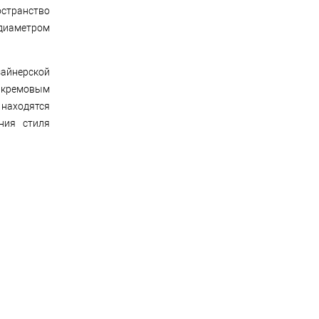
остранство
 диаметром
зайнерской
с кремовым
 находятся
ния стиля