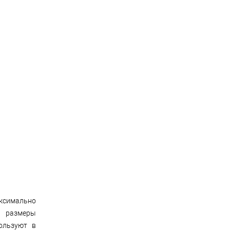
аксимально
е размеры
ользуют в