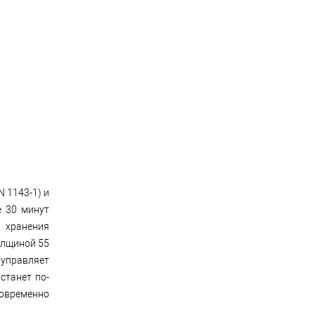
N 1143-1) и
е 30 минут
я хранения
олщиной 55
управляет
станет по-
овременно