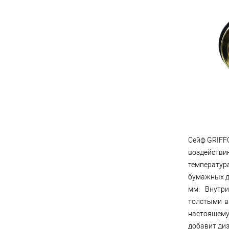
Сейф GRIFFO
воздействи
температур
бумажных д
мм. Внутр
толстыми в
настоящему
добавит диз