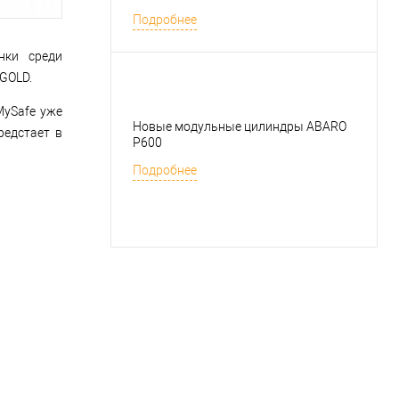
Подробнее
нки среди
 GOLD.
MySafe уже
Новые модульные цилиндры ABARO
редстает в
P600
Подробнее