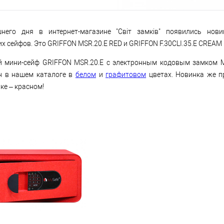
него дня в интернет-магазине "Світ замків" появились нови
х сейфов. Это GRIFFON MSR.20.E RED и GRIFFON F.30CLI.35.E CREAM
 мини-сейф GRIFFON MSR.20.Е с электронным кодовым замком 
н в нашем каталоге в
белом
и
графитовом
цветах. Новинка же п
ке – красном!