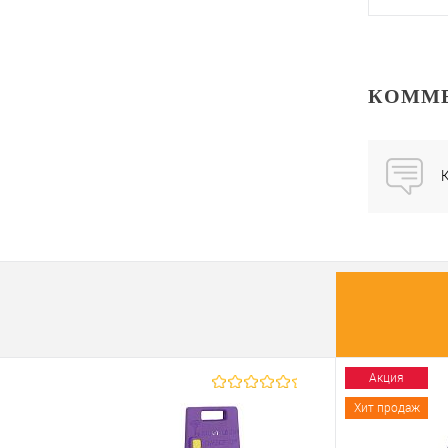
КОММ
Купить
клик
В из
Производи
Тип защит
сейфа
Тип устано
сейфа:
Особеннос
сейфа:
Акция
Тип замка 
Хит продаж