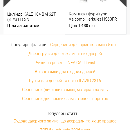
Комплект фурнітури
Циліндр KALE 164 BM 62T
Valcomp Herkules HS60FR
(31*31T) SN
для 1 полотна з дерева до
Ціна за запитом
1 430
Ціна
грн.
60 кг без направляючої
Популярні фільтри:
Серцевини для врізних замків 5 шт
Дверні ручки для міжкімнатних дверей
Ручки на розеті LINEA CALI Twist
Врізні замки для вхідних дверей
Ручки для дверей та вікон ILAVIO 2316
Серцевини (личинки) замків, матеріал латунь
Серцевини для врізних замків ключ - вороток
Популярні статті:
Будова дверного замка: що всередині та як це працює