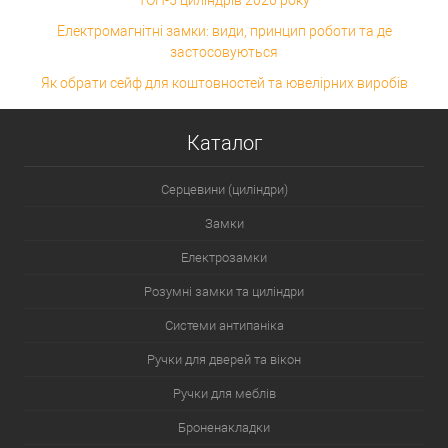
ТОП-5 циліндрів 2026 року
Електромагнітні замки: види, принцип роботи та де
застосовуються
Як обрати сейф для коштовностей та ювелірних виробів
Каталог
Серцевини (циліндри)
Замки
Електрозамки
Розумні замки та циліндри
Системи антипаніка
Ручки для дверей та вікон
Ручки для меблів
Броненакладки