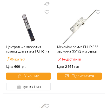
Центральна зворотня
Механізм замка FUHR 856
планка для замка FUHR (на
заскочка 35*92 мм рейка
штульп 55332) R
1800 мм
Очікується
Не доступний
600
2 911
Ціна
Ціна
грн.
грн.
У кошик
Підписатися
Купити в 1 клік