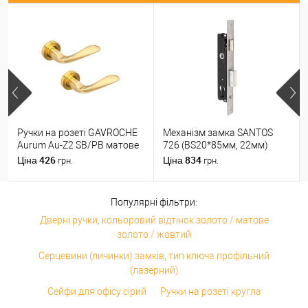
Ручки на розеті GAVROCHE
Механізм замка SANTOS
Aurum Au-Z2 SB/PB матове
726 (BS20*85мм, 22мм)
золото/золото
матовий хром
426
834
Ціна
Ціна
грн.
грн.
Популярні фільтри:
Дверні ручки, кольоровий відтінок золото / матове
золото / жовтий
Серцевини (личинки) замків, тип ключа профільний
(лазерний)
Сейфи для офісу сірий
Ручки на розеті кругла