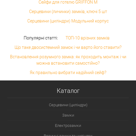
Сейфи для готелю GRIFFON M
Серцевини (личинки) замків, ключі 5 шт
Серцевини (циліндри) Модульний корпус
Популярні статті:
ТОП-10 врізних замків
Що таке двосистемний замок і чи варто його ставити?
Встановлення розумного замка: як проходить монтаж і чи
можна встановити самостійно?
Як правильно вибрати надійний сейф?
Каталог
Серцевини (циліндри)
Замки
Електрозамки
Розумні замки та циліндри