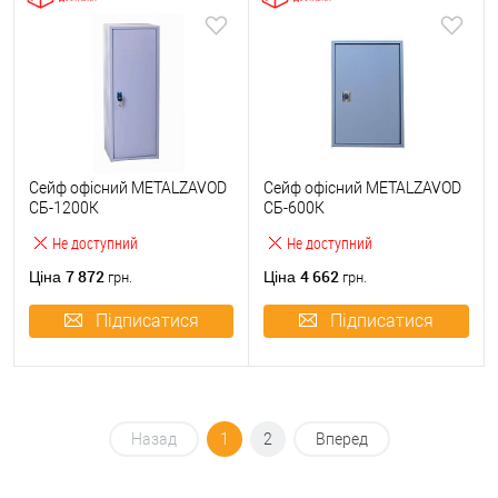
Сейф офісний METALZAVOD
Сейф офісний METALZAVOD
СБ-1200К
СБ-600К
Не доступний
Не доступний
7 872
4 662
Ціна
Ціна
грн.
грн.
Підписатися
Підписатися
Назад
1
2
Вперед