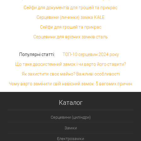
Сейфи для документів для грошей та прикрас
Серцевини (личинки) замка KALE
Сейфи для грошей та прикрас
Серцевини для врізних замків сталь
Популярні статті:
ТОП-10 серцевин 2024 року
Що таке двосистемний замок і чи варто його ставити?
Як захистити своє майно? Важливі особливості
Чому варто замінити свій навісний замок: 5 вагомих причин
Каталог
Серцевини (циліндри)
Замки
Електрозамки