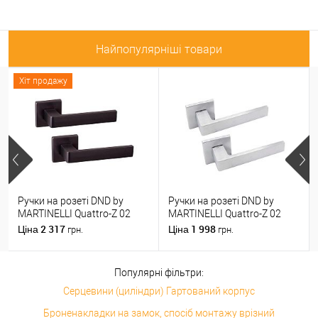
Найпопулярніші товари
Хіт продажу
Ручки на розеті DND by
Ручки на розеті DND by
MARTINELLI Quattro-Z 02
MARTINELLI Quattro-Z 02
ZNE чорний
ZCS матовий хром
2 317
1 998
Ціна
Ціна
грн.
грн.
Популярні фільтри:
Серцевини (циліндри) Гартований корпус
Броненакладки на замок, спосіб монтажу врізний