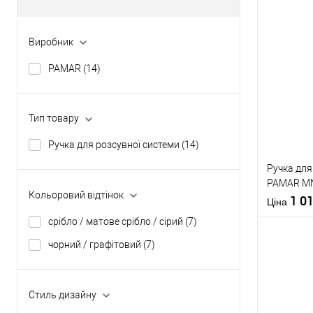
Виробник
PAMAR
(14)
Тип товару
Ручка для розсувної системи
(14)
Ручка для
PAMAR MN
Кольоровий відтінок
матовий
1 0
Ціна
срібло / матове срібло / сірий
(7)
чорний / графітовий
(7)
Купити
Стиль дизайну