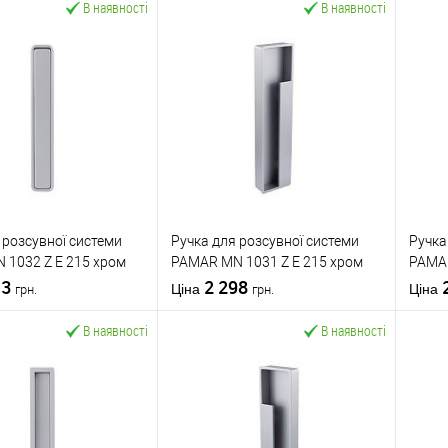
В наявності
В наявності
 розсувної системи
Ручка для розсувної системи
Ручка
 1032 Z E 215 хром
PAMAR MN 1031 Z E 215 хром
PAMAR
13
матовий (ліва)
2 298
мато
Ціна
Ціна
грн.
грн.
В наявності
В наявності
У кошик
У кошик
 в 1 клік
До
Купити в 1 клік
До
К
порівняння
порівняння