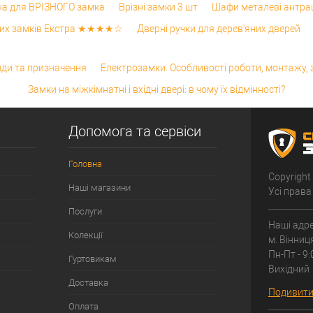
на для ВРІЗНОГО замка
Врізні замки 3 шт
Шафи металеві антрац
зних замків Екстра ★★★★☆
Дверні ручки для дерев'яних дверей
иди та призначення
Електрозамки. Особливості роботи, монтажу,
Замки на міжкімнатні і вхідні двері: в чому їх відмінності?
Допомога та сервіси
Головна
Copyright
Наші магазини
Усі права
Послуги
Наші адре
Колекції
м. Вінниц
Пн-Пт - 9:
Гуртовикам
Вихідний
Доставка
Подивитис
Оплата