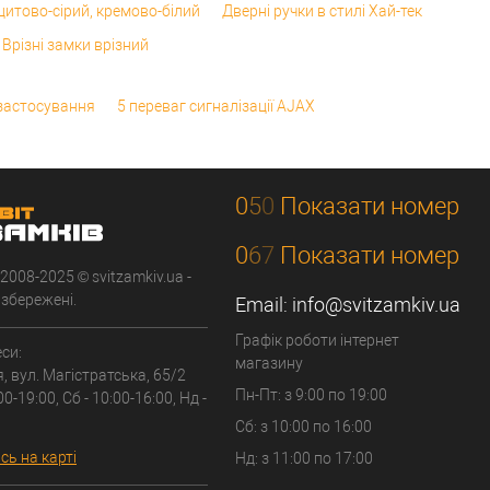
итово-сірий, кремово-білий
Дверні ручки в стилі Хай-тек
Врізні замки врізний
 застосування
5 переваг сигналізації AJAX
0
5
0
Показати номер
0
6
7
Показати номер
 2008-2025 © svitzamkiv.ua -
 збережені.
Email:
info@svitzamkiv.ua
Графік роботи інтернет
си:
магазину
я, вул. Магістратська, 65/2
Пн-Пт: з 9:00 по 19:00
00-19:00, Сб - 10:00-16:00, Нд -
Сб: з 10:00 по 16:00
ь на карті
Нд: з 11:00 по 17:00