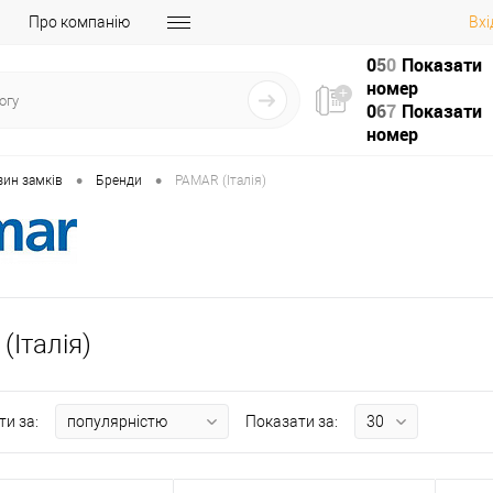
Про компанію
Вхі
0
5
0
Показати
номер
0
6
7
Показати
номер
•
•
зин замків
Бренди
PAMAR (Італія)
(Італія)
ти за:
Показати за: