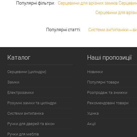
Популярні фільтри:
Серцевини для врізних замків Серцеви
Серцевини для врі
Популярні статті:
Системи антипаніки – в
Каталог
Наші пропозиції
Серцевини (циліндри)
Новинки
Замки
Популярні товари
Електрозамки
Розпродаж та знижки
Розумні замки та циліндри
Рекомендовані товари
Системи антипаніка
Уцінка
Ручки для дверей та вікон
Акції
Ручки для меблів