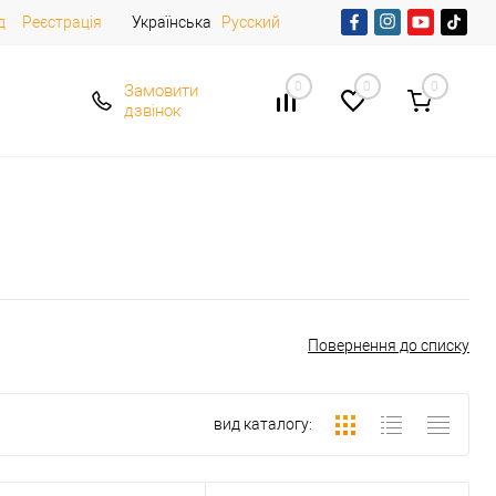
д
Реєстрація
Українська
Русский
0
0
0
Замовити
дзвінок
Повернення до списку
вид каталогу: