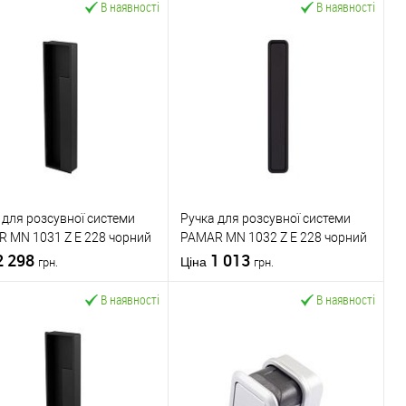
В наявності
В наявності
 для розсувної системи
Ручка для розсувної системи
 MN 1031 Z E 228 чорний
PAMAR MN 1032 Z E 228 чорний
вий
2 298
матовий
1 013
Ціна
грн.
грн.
В наявності
В наявності
У кошик
У кошик
упити в 1 клік
До
Купити в 1 клік
До
порівняння
порівняння