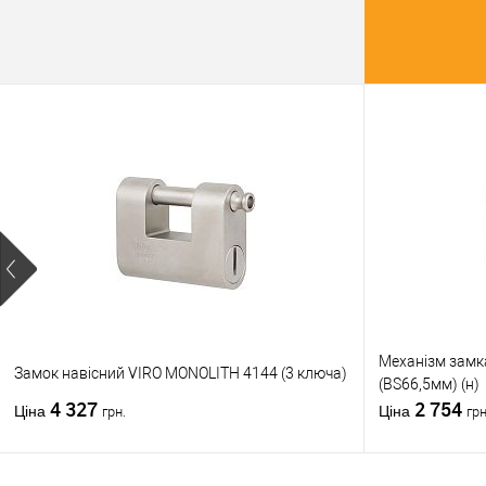
Купити
У о
Виробник
Тип товару
Країна вир
Кольорови
відтінок
Стиль диза
Механізм замк
Замок навісний VIRO MONOLITH 4144 (3 ключа)
(BS66,5мм) (н)
4 327
2 754
Ціна
Ціна
грн.
грн