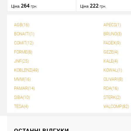
хром
264
бронза
222
Ціна
Ціна
грн.
грн.
AGB(16)
APECS(1)
У кошик
У кошик
BONAITI(1)
BRUNO(3)
COMIT(12)
FADEX(9)
Купити в 1 клік
До
Купити в 1 клік
До
порівняння
порів
FORME(8)
GEZE(4)
У обране
У обране
JNF(25)
KALE(4)
KOBLENZ(49)
KOWAL(1)
MVM(16)
OLIVARI(8)
PAMAR(14)
RDA(16)
SIBA(10)
STERK(2)
TESA(4)
VALCOMP(82)
ОСТАННІ ВІДГУКИ