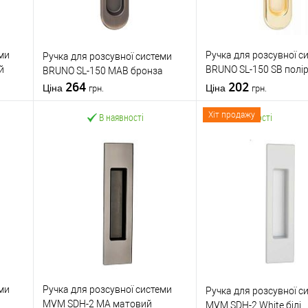
ми
Ручка для розсувної с
Ручка для розсувної системи
й
BRUNO SL-150 SB полі
BRUNO SL-150 MAB бронза
264
латунь
202
Ціна
Ціна
грн.
грн.
Хіт продажу
В наявності
В наявності
У кошик
У кошик
Купити в 1 клік
До
Купити в 1 клік
Д
няння
порівняння
п
У обране
У обране
ми
Ручка для розсувної системи
Ручка для розсувної с
MVM SDH-2 MA матовий
MVM SDH-2 White білі