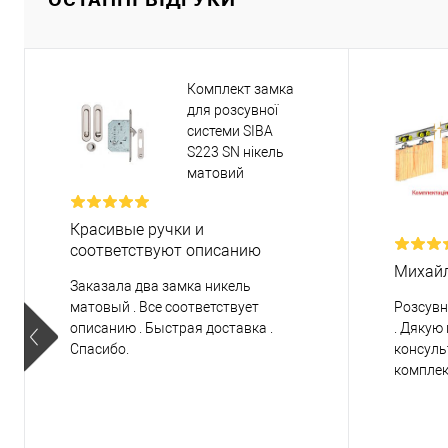
Комплект замка
для розсувної
системи SIBA
S223 SN нікель
матовий
Красивые ручки и
соответствуют описанию
Михай
Заказала два замка никель
матовый . Все соответствует
Розсувн
описанию . Быстрая доставка .
. Дякую
Спасибо.
консуль
комплек