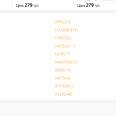
антрацит
279
279
Ціна
Ціна
грн.
грн.
APRILE(5)
У кошик
У кошик
COLOMBO(18)
FIMET(32)
Купити в 1 клік
До
Купити в 1 клік
Д
няння
порівняння
п
HAFELE(111)
У обране
У обране
KEDR(17)
MANTION(12)
OMGE(10)
SAFITA(4)
SYSTEM(1)
VILLES(48)