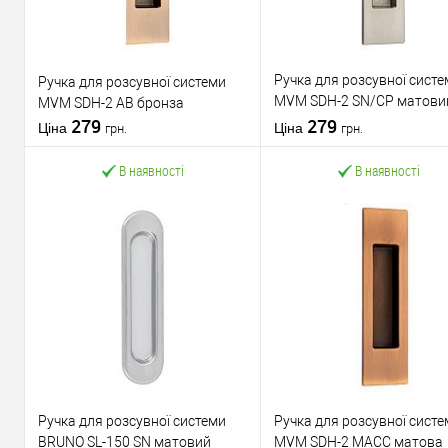
Ручка для розсувної систе
Ручка для розсувної системи
MVM SDH-2 SN/CP матови
MVM SDH-2 AB бронза
279
нікель/полірований хром
279
Ціна
Ціна
грн.
грн.
В наявності
В наявності
В кошик
У кошик
Купити в 1 клік
До
Купити в 1 клік
До
порівняння
порів
У обране
У обране
Ручка для розсувної системи
Ручка для розсувної систе
BRUNO SL-150 SN матовий
MVM SDH-2 MACC матова