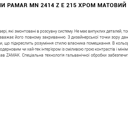
И PAMAR MN 2414 Z E 215 ХРОМ МАТОВИЙ
Знизимо 
Купити в 1 клік
рі, які змонтовані в розсувну систему. Не має випуклих деталей, т
заважає його повному закриванню. З дизайнерської точки зору дан
ми, що підкреслить розуміння стилю власника помешкання. В кольо
ей товар. Деталі запитуйте у менеджера.
ерновим чи хай-тек інтер'єром із сміливою грою контрастів і мін
ав ZAMAK. Спеціальна технологія гальванічної обробки забезпечи
Оплата