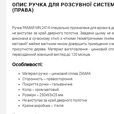
2 298
Ціна
грн.
ОПИС РУЧКА ДЛЯ РОЗСУВНОЇ СИСТЕМ
(ПРАВА)
Кількість:
У кошик
Ручка PAMAR MN 2414 спеціально призначена для врізки в две
не виступає за край дверного полотна. Завдяки цьому не 
виконана в сучасному стилі з чіткими геометричними лінія
Можемо встановити ц
матовий” майже магічним чином довершить приміщення з мод
присутністю дерева. Матеріал виготовлення - цинковий спл
Доставка
первозданний зовнішній вигляд до 120 місяців.
Особливості:
«Новою Поштою» по Україні
Самовивіз
Матеріал ручки – цинковий сплав ZAMAK.
Сторонність – правостороння.
Мінімальна сума замовлення 400 грн
Покриття ручки – гальванічне.
Доставка накладеним платежем від 400 грн
Колір – хром матовий.
Розміри – 250х63х25 мм.
Не виступає за край дверного полотна.
Країна виробник – Італія.
Відправити посилання другу