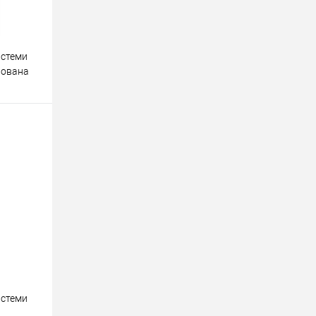
истеми
рована
о
орівняння
истеми