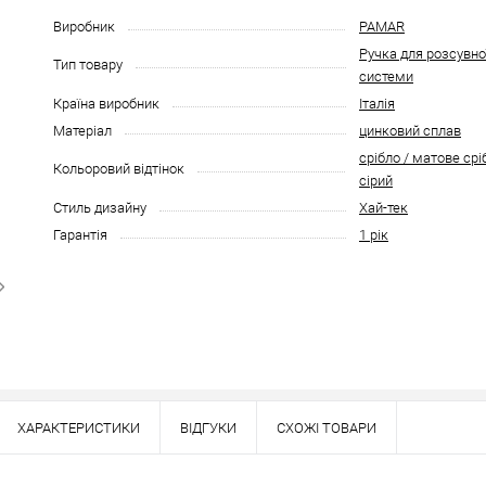
Виробник
PAMAR
Ручка для розсувно
Тип товару
системи
Країна виробник
Італія
Матеріал
цинковий сплав
срібло / матове срі
Кольоровий відтінок
сірий
Стиль дизайну
Хай-тек
Гарантія
1 рік
ХАРАКТЕРИСТИКИ
ВІДГУКИ
СХОЖІ ТОВАРИ
Наявність в роздрібних магазинах уточн
Знайшли деше