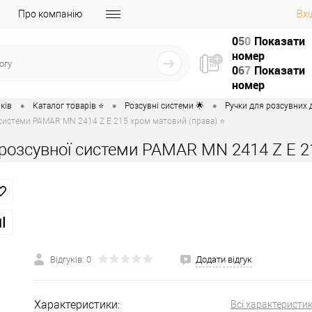
Про компанію
Вхі
0
5
0
Показати
номер
0
6
7
Показати
номер
•
•
•
ків
Каталог товарів ⭐
Розсувні системи 🌟
Ручки для розсувних д
 системи PAMAR MN 2414 Z E 215 хром матовий (права) ⭐
розсувної системи PAMAR MN 2414 Z E 2
Відгуків: 0
Додати відгук
Характеристики:
Всі характеристи