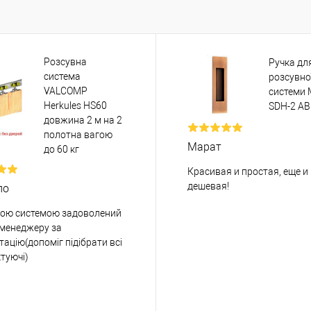
Розсувна
Ручка дл
система
розсувно
VALCOMP
системи
Herkules HS60
SDH-2 AB
довжина 2 м на 2
полотна вагою
Марат
до 60 кг
Красивая и простая, еще и
дешевая!
ло
ою системою задоволений
 менеджеру за
тацію(допоміг підібрати всі
туючі)