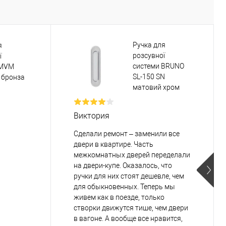
Ручка для
я
розсувної
ї
системи BRUNO
 MVM
SL-150 SN
 бронза
матовий хром
Виктория
Сделали ремонт – заменили все
двери в квартире. Часть
межкомнатных дверей переделали
на двери-купе. Оказалось, что
ручки для них стоят дешевле, чем
для обыкновенных. Теперь мы
живем как в поезде, только
створки движутся тише, чем двери
в вагоне. А вообще все нравится,