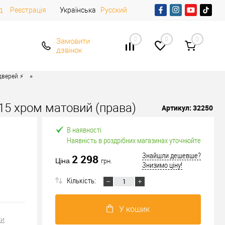
д
Реєстрація
Українська
Русский
0
0
0
Замовити
дзвінок
•
верей ⚡️
15 хром матовий (права)
Артикул:
32250
В наявності
Наявність в роздрібних магазинах уточнюйте
Знайшли дешевше?
2 298
Ціна
грн.
Знизимо ціну!
Кількість:
У кошик
ки