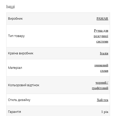
Інші
Виробник
PAMAR
Ручка для
Тип товару
розсувної
системи
Країна виробник
Італія
цинковий
Матеріал
сплав
чорний /
Кольоровий відтінок
графітовий
Стиль дизайну
Хай-тек
Гарантія
1 рік