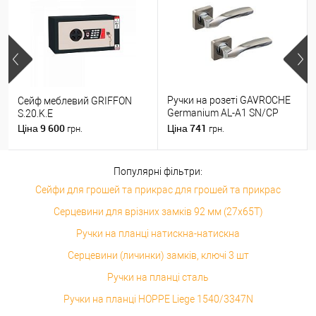
Ручки на розеті GAVROCHE
Сейф меблевий GRIFFON
Germanium AL-A1 SN/CP
S.20.K.E
нікель/хром
9 600
741
Ціна
Ціна
грн.
грн.
Популярні фільтри:
Сейфи для грошей та прикрас для грошей та прикрас
Серцевини для врізних замків 92 мм (27x65T)
Ручки на планці натискна-натискна
Серцевини (личинки) замків, ключі 3 шт
Ручки на планці сталь
Ручки на планці HOPPE Liege 1540/3347N