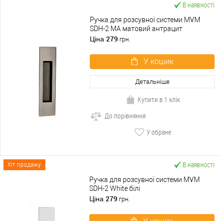
В наявності
Ручка для розсувної системи MVM
SDH-2 MA матовий антрацит
279
Ціна
грн.
У кошик
Детальніше
Купити в 1 клік
До порівняння
У обране
В наявності
Хіт продажу
Ручка для розсувної системи MVM
SDH-2 White білі
279
Ціна
грн.