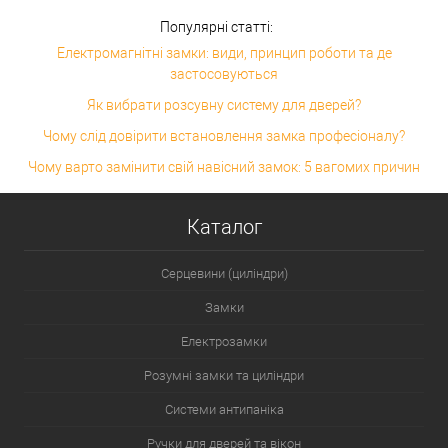
Популярні статті:
Електромагнітні замки: види, принцип роботи та де
застосовуються
Як вибрати розсувну систему для дверей?
Чому слід довірити встановлення замка професіоналу?
Чому варто замінити свій навісний замок: 5 вагомих причин
Каталог
Серцевини (циліндри)
Замки
Електрозамки
Розумні замки та циліндри
Системи антипаніка
Ручки для дверей та вікон