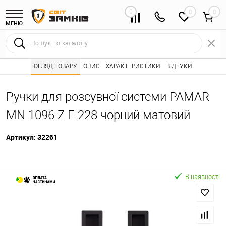
0
0
МЕНЮ
Інтернет магазин замків
ОГЛЯД ТОВАРУ
ОПИС
Каталог товарів ⭐
ХАРАКТЕРИСТИКИ
ВІДГУКИ
Розсувні системи 
•
•
Ручки для розсувної системи PAMAR
MN 1096 Z E 228 чорний матовий
Артикул:
32261
В наявності