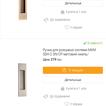
Детальніше
Купити в 1 клік
До порівняння
У обране
В наявності
Ручка для розсувної системи MVM
SDH-2 SN/CP матовий нікель/
полірований хром
279
Ціна
грн.
У кошик
Детальніше
Купити в 1 клік
До порівняння
У обране