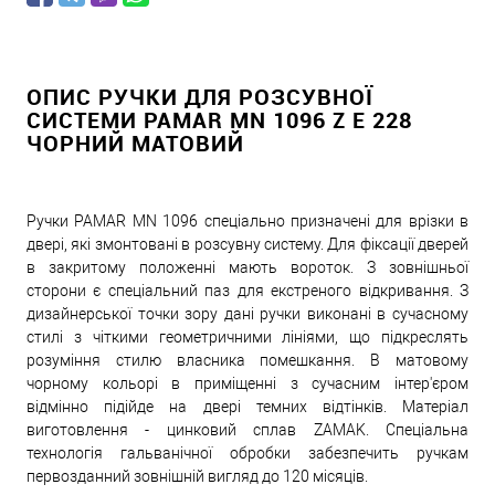
ОПИС РУЧКИ ДЛЯ РОЗСУВНОЇ
СИСТЕМИ PAMAR MN 1096 Z E 228
ЧОРНИЙ МАТОВИЙ
Ручки PAMAR MN 1096 спеціально призначені для врізки в
двері, які змонтовані в розсувну систему. Для фіксації дверей
в закритому положенні мають вороток. З зовнішньої
сторони є спеціальний паз для екстреного відкривання. З
дизайнерської точки зору дані ручки виконані в сучасному
стилі з чіткими геометричними лініями, що підкреслять
розуміння стилю власника помешкання. В матовому
чорному кольорі в приміщенні з сучасним інтер'єром
відмінно підійде на двері темних відтінків. Матеріал
виготовлення - цинковий сплав ZAMAK. Спеціальна
технологія гальванічної обробки забезпечить ручкам
первозданний зовнішній вигляд до 120 місяців.