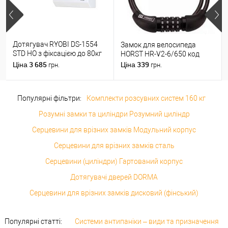
Дотягувач RYOBI DS-1554
Замок для велосипеда
STD HO з фіксацією до 80кг
HORST HR-V2-6/650 код
Білий
3 685
339
Ціна
Ціна
грн.
грн.
Популярні фільтри:
Комплекти розсувних систем 160 кг
Розумні замки та циліндри Розумний циліндр
Серцевини для врізних замків Модульний корпус
Серцевини для врізних замків сталь
Серцевини (циліндри) Гартований корпус
Дотягувачі дверей DORMA
Серцевини для врізних замків дисковий (фінський)
Популярні статті:
Системи антипаніки – види та призначення