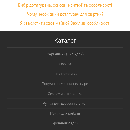
Вибір дотягувача: основні критерії та особливості
Чому необхідний дотягувач для хвіртки?
Як захистити своє майно? Важливі особливості
Каталог
Серцевини (циліндри)
Замки
Електрозамки
Розумні замки та циліндри
Системи антипаніка
Ручки для дверей та вікон
Ручки для меблів
Броненакладки