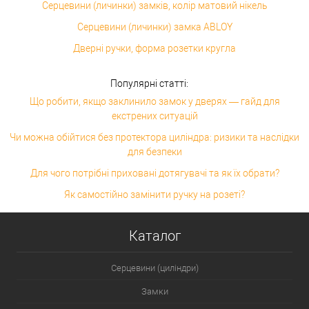
Серцевини (личинки) замків, колір матовий нікель
Серцевини (личинки) замка ABLOY
Дверні ручки, форма розетки кругла
Популярні статті:
Що робити, якщо заклинило замок у дверях — гайд для
екстрених ситуацій
Чи можна обійтися без протектора циліндра: ризики та наслідки
для безпеки
Для чого потрібні приховані дотягувачі та як їх обрати?
Як самостійно замінити ручку на розеті?
Каталог
Серцевини (циліндри)
Замки