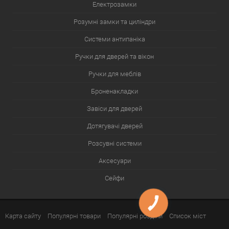
Електрозамки
Розумні замки та циліндри
Системи антипаніка
Ручки для дверей та вікон
Ручки для меблів
Броненакладки
Завіси для дверей
Дотягувачі дверей
Розсувні системи
Аксесуари
Сейфи
КНОПКА
ЗВ'ЯЗКУ
Карта сайту
Популярні товари
Популярні розділи
Список міст