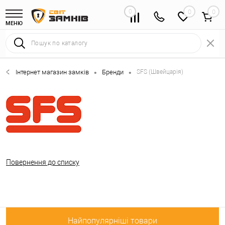
0
0
МЕНЮ
Інтернет магазин замків
Бренди
SFS (Швейцарія)
•
•
Повернення до списку
Найпопулярніші товари