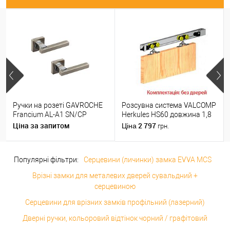
Ручки на розеті GAVROCHE
Розсувна система VALCOMP
Francium AL-A1 SN/CP
Herkules HS60 довжина 1,8
нікель/хром
м на 1 полотно вагою до 60
Ціна за запитом
2 797
Ціна
грн.
кг
Популярні фільтри:
Серцевини (личинки) замка EVVA MCS
Врізні замки для металевих дверей сувальдний +
серцевиною
Серцевини для врізних замків профільний (лазерний)
Дверні ручки, кольоровий відтінок чорний / графітовий