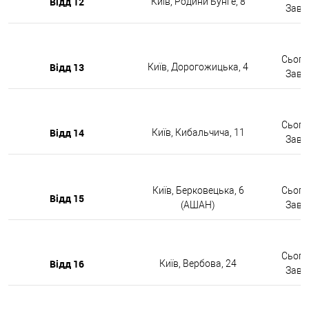
Відд 12
Київ, Родини Бунге, 8
Завтр
Сьогод
Відд 13
Київ, Дорогожицька, 4
Завтр
Сьогод
Відд 14
Київ, Кибальчича, 11
Завтр
Київ, Берковецька, 6
Сьогод
Відд 15
(АШАН)
Завтр
Сьогод
Відд 16
Київ, Вербова, 24
Завтр