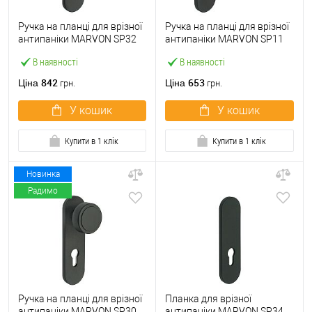
Ручка на планці для врізної
Ручка на планці для врізної
антипаніки MARVON SP32
антипаніки MARVON SP11
фіксована глуха чорна
натискна 72 мм чорна
В наявності
В наявності
матова
матова
842
653
Ціна
Ціна
грн.
грн.
У кошик
У кошик
Купити в 1 клік
Купити в 1 клік
Новинка
Радимо
Ручка на планці для врізної
Планка для врізної
антипаніки MARVON SP30
антипаніки MARVON SP34