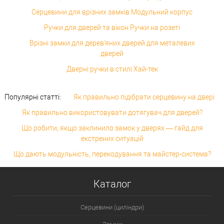
Серцевини для врізних замків Модульний корпус
Ручки для дверей та вікон Ручки на розеті
Врізні замки для дерев'яних дверей для металевих
дверей
Дверні ручки в стилі Хай-тек
Популярні статті:
Як правильно підібрати серцевину на двері
Як правильно використовувати дотягувач для дверей?
Що робити, якщо заклинило замок у дверях — гайд для
екстрених ситуацій
Що дають модульність, перекодування та майстер-система?
Каталог
Серцевини (циліндри)