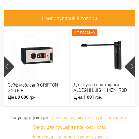
Найпопулярніші товари
Хіт продажу
Дотягувач для хвіртки
Сейф меблевий GRIFFON
ALDEGHI LUIGI 114ZN170D
S.20.K.E
правий ZN чорний цинк
9 600
1 091
Ціна
Ціна
грн.
грн.
Популярні фільтри:
Сейфи для документів Для пістолета
Сейфи для грошей та прикрас I клас
Воротки для ванної та туалету кругла