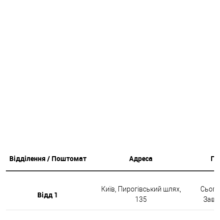
Відділення / Поштомат
Адреса
Гр
Київ, Пирогівський шлях,
Сьогод
Відд 1
135
Завтр