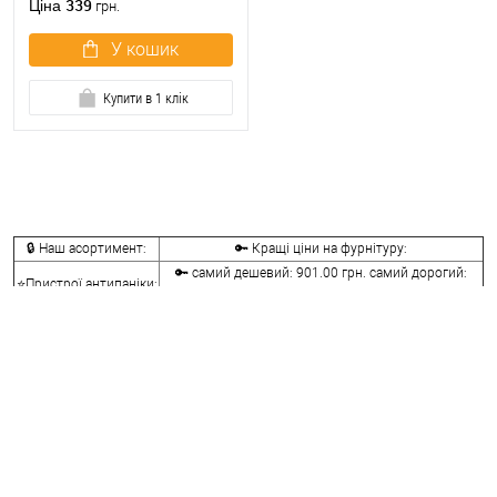
339
Ціна
грн.
У кошик
Купити в 1 клік
🔒 Наш асортимент:
🔑 Кращі ціни на фурнітуру:
🔑 самий дешевий: 901.00 грн. самий дорогий:
⭐Пристрої антипаніки:
38261.00 грн.
🔑 самий дешевий: 210.00 грн. самий дорогий:
🔐Ручки антипаніка:
5214.00 грн.
⭐Врізні замки
🔑 самий дешевий: 536.00 грн. самий дорогий:
антипаніка:
13027.00 грн.
🔐Додаткові
🔑 самий дешевий: 73.00 грн. самий дорогий:
комплектуючі:
7357.00 грн.