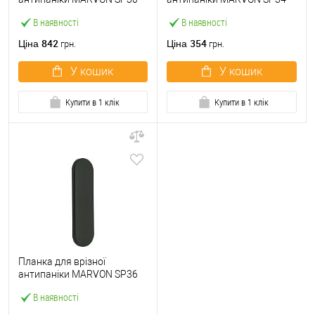
фіксована 72 мм чорна
під циліндр чорна матова
В наявності
В наявності
матова
842
354
Ціна
Ціна
грн.
грн.
У кошик
У кошик
Купити в 1 клік
Купити в 1 клік
Планка для врізної
антипаніки MARVON SP36
глуха чорна матова
В наявності