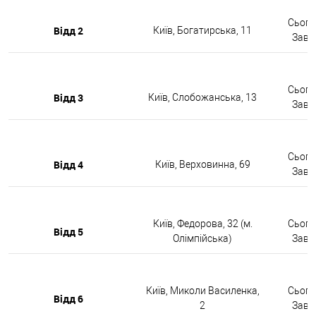
Сьогод
Відд 2
Київ, Богатирська, 11
Завтр
Сьогод
Відд 3
Київ, Слобожанська, 13
Завтр
Сьогод
Відд 4
Київ, Верховинна, 69
Завтр
Київ, Федорова, 32 (м.
Сьогод
Відд 5
Олімпійська)
Завтр
Київ, Миколи Василенка,
Сьогод
Відд 6
2
Завтр