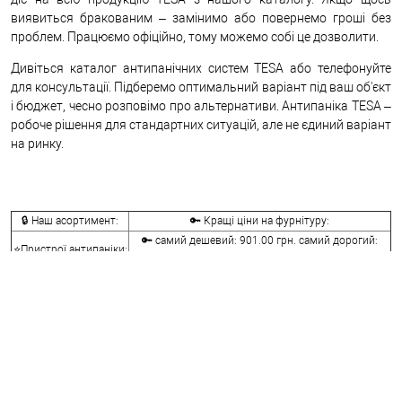
виявиться бракованим – замінимо або повернемо гроші без
проблем. Працюємо офіційно, тому можемо собі це дозволити.
Дивіться каталог антипанічних систем TESA або телефонуйте
для консультації. Підберемо оптимальний варіант під ваш об'єкт
і бюджет, чесно розповімо про альтернативи. Антипаніка TESA –
робоче рішення для стандартних ситуацій, але не єдиний варіант
на ринку.
🔒 Наш асортимент:
🔑 Кращі ціни на фурнітуру:
🔑 самий дешевий: 901.00 грн. самий дорогий:
⭐Пристрої антипаніки:
38261.00 грн.
🔑 самий дешевий: 210.00 грн. самий дорогий:
🔐Ручки антипаніка:
5214.00 грн.
⭐Врізні замки
🔑 самий дешевий: 536.00 грн. самий дорогий:
антипаніка:
13027.00 грн.
🔐Додаткові
🔑 самий дешевий: 73.00 грн. самий дорогий:
комплектуючі:
7357.00 грн.