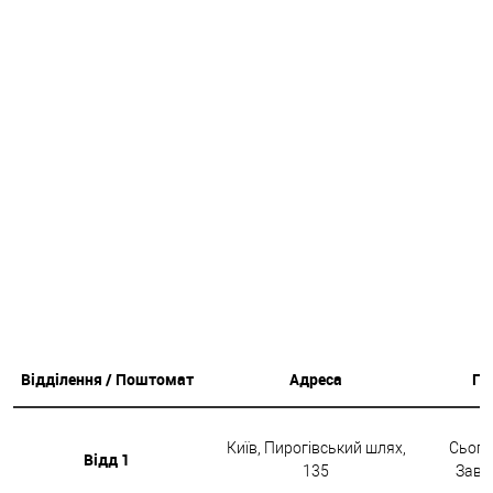
Відділення / Поштомат
Адреса
Гр
Київ, Пирогівський шлях,
Сьогод
Відд 1
135
Завтр