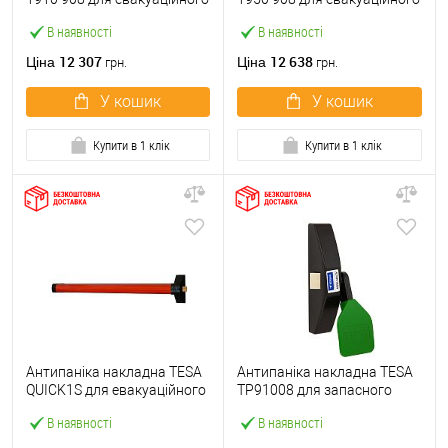
виходу silver сірий
виходу black green чорно-
В наявності
В наявності
зелений
12 307
12 638
Ціна
Ціна
грн.
грн.
У кошик
У кошик
Купити в 1 клік
Купити в 1 клік
Антипаніка накладна TESA
Антипаніка накладна TESA
QUICK1S для евакуаційного
TP91008 для запасного
виходу black red чорно-
виходу black green чорно-
В наявності
В наявності
червоний
зелений