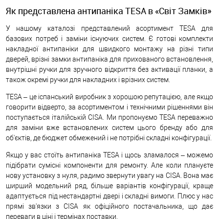
Як представлена антипаніка TESA в «Світ Замків»
У нашому каталозі представлений асортимент TESA для
базових потреб і заміни існуючих систем. Є готові комплекти
накладної антипаніки для швидкого монтажу на різні типи
дверей, врізні замки антипаніка для прихованого встановлення,
внутрішні ручки для зручного відкриття без активації планки, а
також окремі ручки для накладних і врізних систем.
TESA – це іспанський виробник з хорошою репутацією, але якщо
говорити відверто, за асортиментом і технічними рішеннями він
поступається італійській CISA. Ми пропонуємо TESA переважно
для заміни вже встановлених систем цього бренду або для
об'єктів, де бюджет обмежений і не потрібні складні конфігурації.
Якщо у вас стоїть антипаніка TESA і щось зламалося – можемо
підібрати сумісні компоненти для ремонту. Але коли плануєте
нову установку з нуля, радимо звернути увагу на CISA. Вона має
ширший модельний ряд, більше варіантів конфігурації, краще
адаптується під нестандартні двері і складні вимоги. Плюс у нас
прямі зв'язки з CISA як офіційного постачальника, що дає
переваги в ціні і термінах поставки.