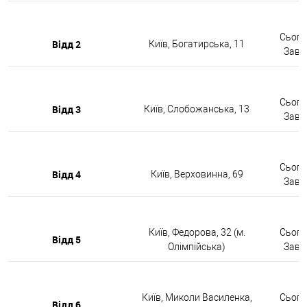
Сьогод
Відд 2
Київ, Богатирська, 11
Завтр
Сьогод
Відд 3
Київ, Слобожанська, 13
Завтр
Сьогод
Відд 4
Київ, Верховинна, 69
Завтр
Київ, Федорова, 32 (м.
Сьогод
Відд 5
Олімпійська)
Завтр
Київ, Миколи Василенка,
Сьогод
Відд 6