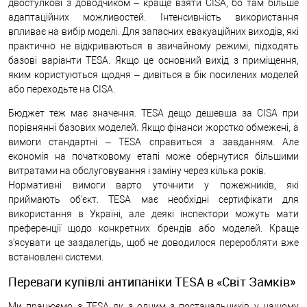
двостулкові з доводчиком – краще взяти CISA, бо там більше
адаптаційних можливостей. Інтенсивність використання
впливає на вибір моделі. Для запасних евакуаційних виходів, які
практично не відкриваються в звичайному режимі, підходять
базові варіанти TESA. Якщо це основний вихід з приміщення,
яким користуються щодня – дивіться в бік посилених моделей
або переходьте на CISA.
Бюджет теж має значення. TESA дещо дешевша за CISA при
порівнянні базових моделей. Якщо фінанси жорстко обмежені, а
вимоги стандартні – TESA справиться з завданням. Але
економія на початковому етапі може обернутися більшими
витратами на обслуговування і заміну через кілька років.
Нормативні вимоги варто уточнити у пожежників, які
приймають об'єкт. TESA має необхідні сертифікати для
використання в Україні, але деякі інспектори можуть мати
преференції щодо конкретних брендів або моделей. Краще
з'ясувати це заздалегідь, щоб не доводилося переробляти вже
встановлені системи.
Переваги купівлі антипаніки TESA в «Світ Замків»
Ми працюємо з TESA як з одним з постачальників у нашому