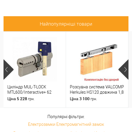
Найпопулярніші товари
Циліндр MUL-T-LOCK
Розсувна система VALCOMP
MTL600/Interactive+ 62
Herkules HS120 довжина 1,8
(31*31) нікель сатин
м на 1 полотно вагою до
5 228
3 100
Ціна
Ціна
грн.
грн.
120 кг
Популярні фільтри:
Електрозамки Електромагнітний замок