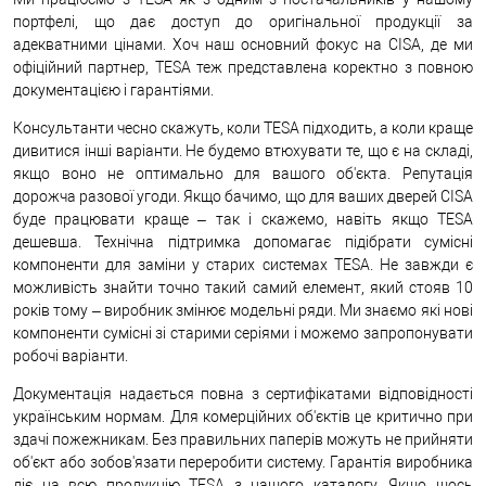
портфелі, що дає доступ до оригінальної продукції за
адекватними цінами. Хоч наш основний фокус на CISA, де ми
офіційний партнер, TESA теж представлена коректно з повною
документацією і гарантіями.
Консультанти чесно скажуть, коли TESA підходить, а коли краще
дивитися інші варіанти. Не будемо втюхувати те, що є на складі,
якщо воно не оптимально для вашого об'єкта. Репутація
дорожча разової угоди. Якщо бачимо, що для ваших дверей CISA
буде працювати краще – так і скажемо, навіть якщо TESA
дешевша. Технічна підтримка допомагає підібрати сумісні
компоненти для заміни у старих системах TESA. Не завжди є
можливість знайти точно такий самий елемент, який стояв 10
років тому – виробник змінює модельні ряди. Ми знаємо які нові
компоненти сумісні зі старими серіями і можемо запропонувати
робочі варіанти.
Документація надається повна з сертифікатами відповідності
українським нормам. Для комерційних об'єктів це критично при
здачі пожежникам. Без правильних паперів можуть не прийняти
об'єкт або зобов'язати переробити систему. Гарантія виробника
діє на всю продукцію TESA з нашого каталогу. Якщо щось