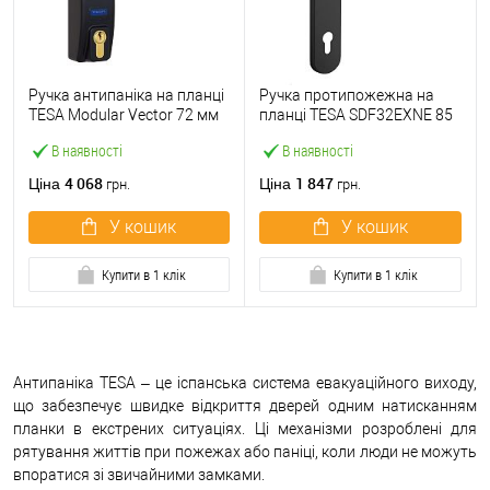
Ручка антипаніка на планці
Ручка протипожежна на
TESA Modular Vector 72 мм
планці TESA SDF32EXNE 85
чорний з серцевиною
мм чорна
В наявності
В наявності
4 068
1 847
Ціна
Ціна
грн.
грн.
У кошик
У кошик
Купити в 1 клік
Купити в 1 клік
Антипаніка TESA – це іспанська система евакуаційного виходу,
що забезпечує швидке відкриття дверей одним натисканням
планки в екстрених ситуаціях. Ці механізми розроблені для
рятування життів при пожежах або паніці, коли люди не можуть
впоратися зі звичайними замками.