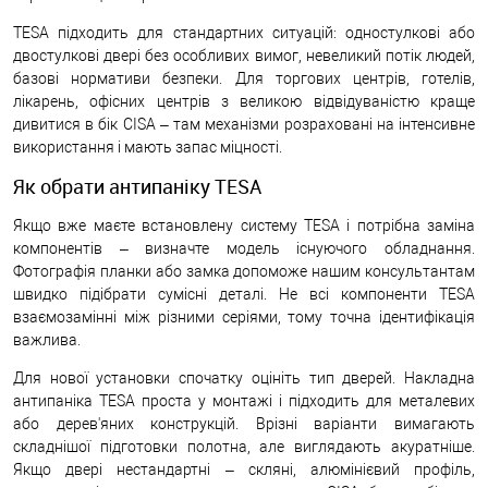
TESA підходить для стандартних ситуацій: одностулкові або
двостулкові двері без особливих вимог, невеликий потік людей,
базові нормативи безпеки. Для торгових центрів, готелів,
лікарень, офісних центрів з великою відвідуваністю краще
дивитися в бік CISA – там механізми розраховані на інтенсивне
використання і мають запас міцності.
Як обрати антипаніку TESA
Якщо вже маєте встановлену систему TESA і потрібна заміна
компонентів – визначте модель існуючого обладнання.
Фотографія планки або замка допоможе нашим консультантам
швидко підібрати сумісні деталі. Не всі компоненти TESA
взаємозамінні між різними серіями, тому точна ідентифікація
важлива.
Для нової установки спочатку оцініть тип дверей. Накладна
антипаніка TESA проста у монтажі і підходить для металевих
або дерев'яних конструкцій. Врізні варіанти вимагають
складнішої підготовки полотна, але виглядають акуратніше.
Якщо двері нестандартні – скляні, алюмінієвий профіль,