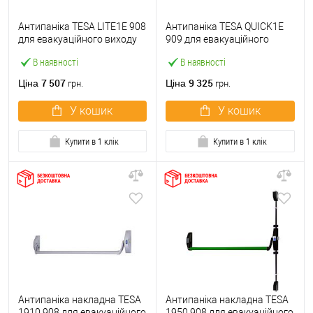
Антипаніка TESA LITE1E 908
Антипаніка TESA QUICK1E
для евакуаційного виходу
909 для евакуаційного
black green чорно-зелений
виходу black red чорно-
В наявності
В наявності
червоний
7 507
9 325
Ціна
Ціна
грн.
грн.
У кошик
У кошик
Купити в 1 клік
Купити в 1 клік
Антипаніка накладна TESA
Антипаніка накладна TESA
1910 908 для евакуаційного
1950 908 для евакуаційного