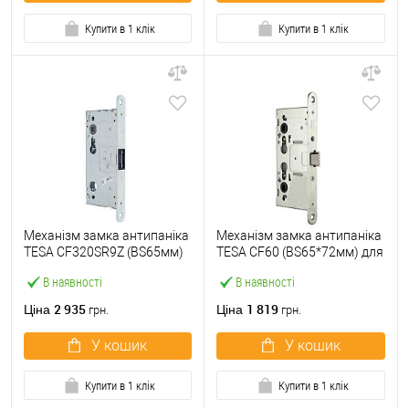
Купити в 1 клік
Купити в 1 клік
Механізм замка антипаніка
Механізм замка антипаніка
TESA CF320SR9Z (BS65мм)
TESA CF60 (BS65*72мм) для
для пасивної стулки
активної стулки
В наявності
В наявності
2 935
1 819
Ціна
Ціна
грн.
грн.
У кошик
У кошик
Купити в 1 клік
Купити в 1 клік