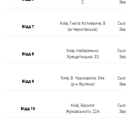
2
Завтр
Київ, Гната Хоткевича, 8
Сьогод
Відд 7
(м.Чернігівська)
Завтр
Київ, Набережно-
Сьогод
Відд 8
Хрещатицька, 33
Завтр
Київ, В. Чорновола, 54а
Сьогод
Відд 9
(р-н Жуляни)
Завтр
Київ, Василя
Сьогод
Відд 10
Жуковського, 22А
Завтр