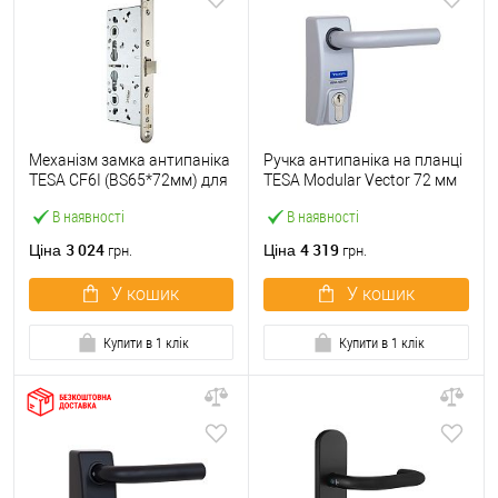
Механізм замка антипаніка
Ручка антипаніка на планці
TESA CF6I (BS65*72мм) для
TESA Modular Vector 72 мм
активної стулки з
сірий з серцевиною
В наявності
В наявності
відчиненням всередину
3 024
4 319
Ціна
Ціна
грн.
грн.
У кошик
У кошик
Купити в 1 клік
Купити в 1 клік