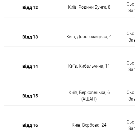
Сьогод
Відд 12
Київ, Родини Бунге, 8
Завтр
Сьогод
Відд 13
Київ, Дорогожицька, 4
Завтр
Сьогод
Відд 14
Київ, Кибальчича, 11
Завтр
Київ, Берковецька, 6
Сьогод
Відд 15
(АШАН)
Завтр
Сьогод
Відд 16
Київ, Вербова, 24
Завтр