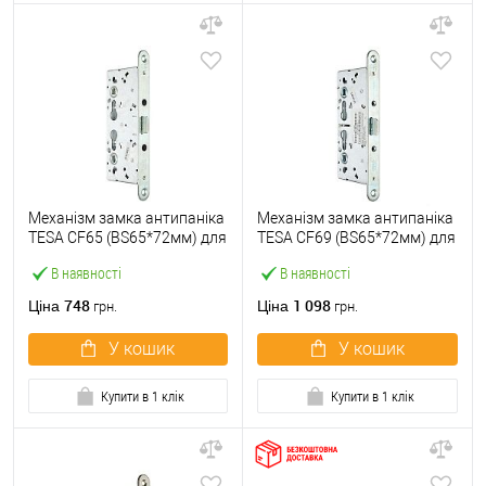
Механізм замка антипаніка
Механізм замка антипаніка
TESA CF65 (BS65*72мм) для
TESA CF69 (BS65*72мм) для
активної стулки прохідних
активної стулки
В наявності
В наявності
дверей
748
1 098
Ціна
Ціна
грн.
грн.
У кошик
У кошик
Купити в 1 клік
Купити в 1 клік