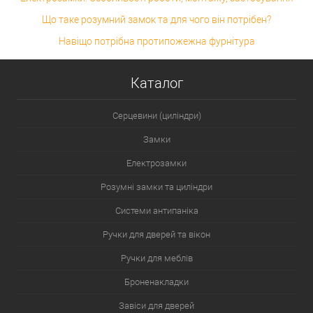
Що таке розумний замок та для чого він потрібен?
Навіщо потрібна протипожежна фурнітура
Каталог
Серцевини (циліндри)
Замки
Електрозамки
Розумні замки та циліндри
Системи антипаніка
Ручки для дверей та вікон
Ручки для меблів
Броненакладки
Завіси для дверей