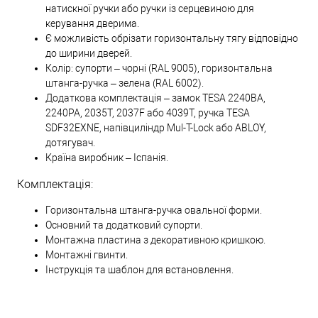
натискної ручки або ручки із серцевиною для
керування дверима.
Є можливість обрізати горизонтальну тягу відповідно
до ширини дверей.
Колір: супорти – чорні (RAL 9005), горизонтальна
штанга-ручка – зелена (RAL 6002).
Додаткова комплектація – замок TESA 2240ВА,
2240РА, 2035T, 2037F або 4039T, ручка TESA
SDF32EXNE, напівциліндр Mul-T-Lock або ABLOY,
дотягувач.
Країна виробник – Іспанія.
Комплектація:
Горизонтальна штанга-ручка овальної форми.
Основний та додатковий супорти.
Монтажна пластина з декоративною кришкою.
Монтажні гвинти.
Інструкція та шаблон для встановлення.