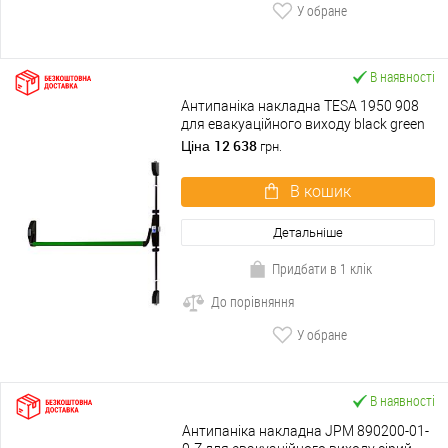
У обране
В наявності
Антипаніка накладна TESA 1950 908
для евакуаційного виходу black green
чорно-зелений
12 638
Ціна
грн.
В кошик
Детальніше
Придбати в 1 клік
До порівняння
У обране
В наявності
Антипаніка накладна JPM 890200-01-