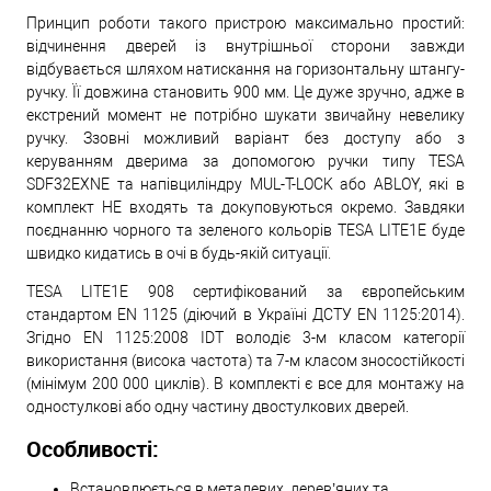
Принцип роботи такого пристрою максимально простий:
відчинення дверей із внутрішньої сторони завжди
відбувається шляхом натискання на горизонтальну штангу-
ручку. Її довжина становить 900 мм. Це дуже зручно, адже в
екстрений момент не потрібно шукати звичайну невелику
ручку. Ззовні можливий варіант без доступу або з
керуванням дверима за допомогою ручки типу TESA
SDF32EXNE та напівциліндру MUL-T-LOCK або ABLOY, які в
комплект НЕ входять та докуповуються окремо. Завдяки
поєднанню чорного та зеленого кольорів TESA LITE1E буде
швидко кидатись в очі в будь-якій ситуації.
TESA LITE1E 908 сертифікований за європейським
стандартом EN 1125 (діючий в Україні ДСТУ EN 1125:2014).
Згідно EN 1125:2008 IDT володіє 3-м класом категорії
використання (висока частота) та 7-м класом зносостійкості
(мінімум 200 000 циклів). В комплекті є все для монтажу на
одностулкові або одну частину двостулкових дверей.
Особливості:
Встановлюється в металевих, дерев’яних та