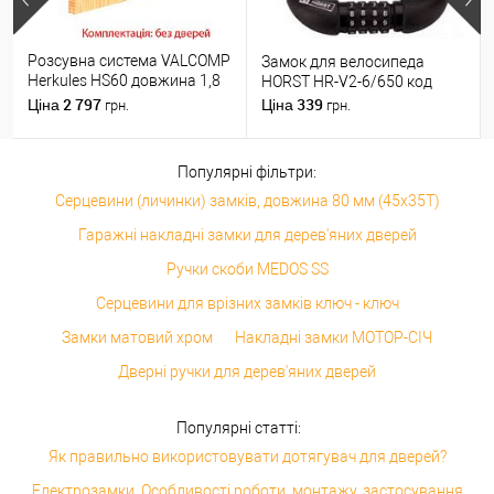
Розсувна система VALCOMP
Замок для велосипеда
Herkules HS60 довжина 1,8
HORST HR-V2-6/650 код
м на 1 полотно вагою до 60
2 797
339
Ціна
Ціна
грн.
грн.
кг
Популярні фільтри:
Серцевини (личинки) замків, довжина 80 мм (45x35T)
Гаражні накладні замки для дерев'яних дверей
Ручки скоби MEDOS SS
Серцевини для врізних замків ключ - ключ
Замки матовий хром
Накладні замки МОТОР-СІЧ
Дверні ручки для дерев'яних дверей
Популярні статті:
Як правильно використовувати дотягувач для дверей?
Електрозамки. Особливості роботи, монтажу, застосування