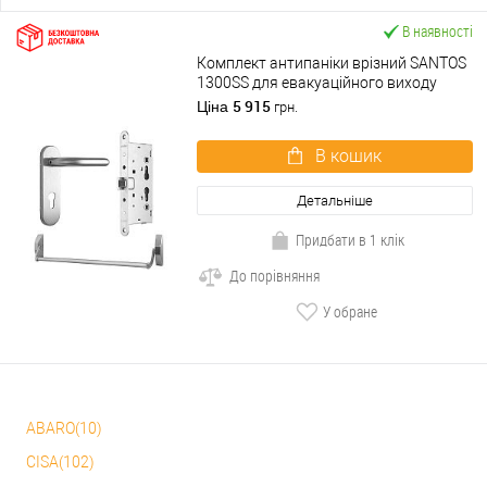
В наявності
Комплект антипаніки врізний SANTOS
1300SS для евакуаційного виходу
нікель сатин/нержавіюча сталь
5 915
Ціна
грн.
В кошик
Детальніше
Придбати в 1 клік
До порівняння
У обране
ABARO(10)
CISA(102)