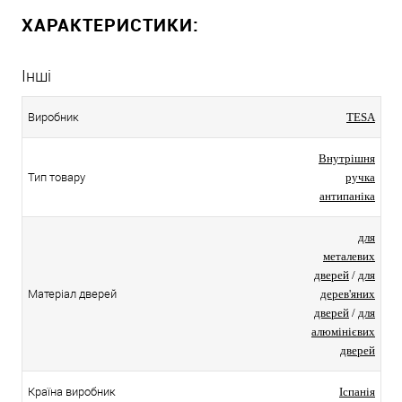
ХАРАКТЕРИСТИКИ:
Інші
Виробник
TESA
Внутрішня
Тип товару
ручка
антипаніка
для
металевих
дверей
/
для
Матеріал дверей
дерев'яних
дверей
/
для
алюмінієвих
дверей
Країна виробник
Іспанія