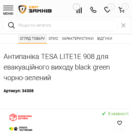
0
0
МЕНЮ
Інтернет магазин замків
ОГЛЯД ТОВАРУ
ОПИС
Каталог товарів ⭐
ХАРАКТЕРИСТИКИ
ВІДГУКИ
Системи антипанік
•
•
Антипаніка TESA LITE1E 908 для
евакуаційного виходу black green
чорно-зелений
Артикул:
34308
В наявності