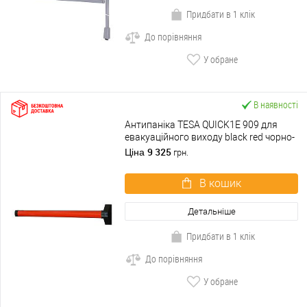
Придбати в 1 клік
До порівняння
У обране
В наявності
Антипаніка TESA QUICK1E 909 для
евакуаційного виходу black red чорно-
червоний
9 325
Ціна
грн.
В кошик
Детальніше
Придбати в 1 клік
До порівняння
У обране