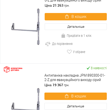
0-Z для евакуаційного виходу сірий
21 263
Ціна
грн.
В кошик
Детальніше
Придбати в 1 клік
До порівняння
У обране
В наявності
Антипаніка накладна JPM 890300-01-
2-Z для евакуаційного виходу сірий
19 367
Ціна
грн.
В кошик
Детальніше