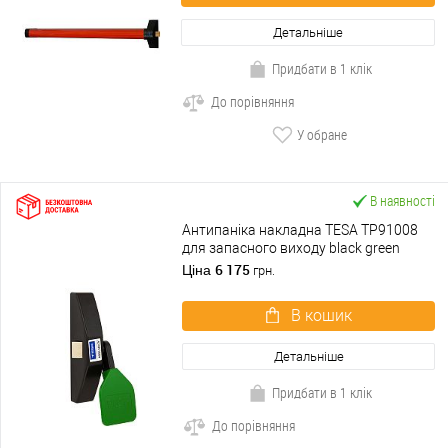
Детальніше
Придбати в 1 клік
До порівняння
У обране
В наявності
Антипаніка накладна TESA TP91008
для запасного виходу black green
чорно-зелений
6 175
Ціна
грн.
В кошик
Детальніше
Придбати в 1 клік
До порівняння