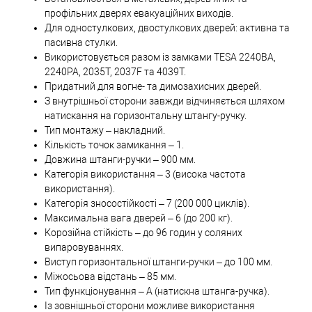
профільних дверях евакуаційних виходів.
Для одностулкових, двостулкових дверей: активна та
пасивна стулки.
Використовується разом із замками TESA 2240ВА,
2240РА, 2035T, 2037F та 4039T.
Придатний для вогне- та димозахисних дверей.
З внутрішньої сторони завжди відчиняється шляхом
натискання на горизонтальну штангу-ручку.
Тип монтажу – накладний.
Кількість точок замикання – 1.
Довжина штанги-ручки – 900 мм.
Категорія використання – 3 (висока частота
використання).
Категорія зносостійкості – 7 (200 000 циклів).
Максимальна вага дверей – 6 (до 200 кг).
Корозійна стійкість – до 96 годин у соляних
випаровуваннях.
Виступ горизонтальної штанги-ручки – до 100 мм.
Міжосьова відстань – 85 мм.
Тип функціонування – А (натискна штанга-ручка).
Із зовнішньої сторони можливе використання