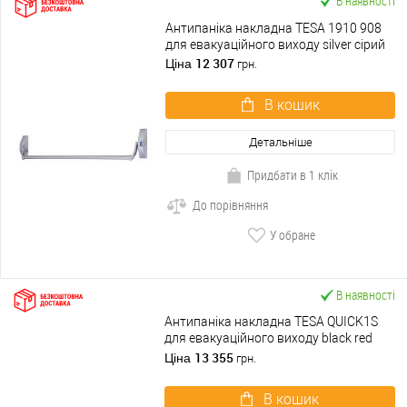
В наявності
Антипаніка накладна TESA 1910 908
для евакуаційного виходу silver сірий
12 307
Ціна
грн.
В кошик
Детальніше
Придбати в 1 клік
До порівняння
У обране
В наявності
Антипаніка накладна TESA QUICK1S
для евакуаційного виходу black red
чорно-червоний
13 355
Ціна
грн.
В кошик