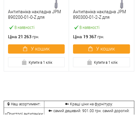
Антипаніка накладна JPM
Антипаніка накладна JPM
890200-01-0-Z для
890300-01-2-Z для
евакуаційного виходу сірий
евакуаційного виходу сірий
В наявності
В наявності
21 263
19 367
Ціна
Ціна
грн.
грн.
У кошик
У кошик
Купити в 1 клік
Купити в 1 клік
🔒 Наш асортимент:
🔑 Кращі ціни на фурнітуру:
🔑 самий дешевий: 901.00 грн. самий дорогий:
⭐Пристрої антипаніки:
38261.00 грн.
🔑 самий дешевий: 210.00 грн. самий дорогий:
🔐Ручки антипаніка:
5214.00 грн.
⭐Врізні замки
🔑 самий дешевий: 536.00 грн. самий дорогий: