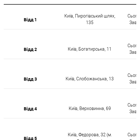
Київ, Пирогівський шлях,
Сьогод
Відд 1
135
Завтр
Сьогод
Відд 2
Київ, Богатирська, 11
Завтр
Сьогод
Відд 3
Київ, Слобожанська, 13
Завтр
Сьогод
Відд 4
Київ, Верховинна, 69
Завтр
Київ, Федорова, 32 (м.
Сьогод
Відд 5