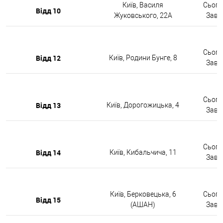
Київ, Василя
Сьогод
Відд 10
Жуковського, 22А
Завтр
Сьогод
Відд 12
Київ, Родини Бунге, 8
Завтр
Сьогод
Відд 13
Київ, Дорогожицька, 4
Завтр
Сьогод
Відд 14
Київ, Кибальчича, 11
Завтр
Київ, Берковецька, 6
Сьогод
Відд 15
(АШАН)
Завтр