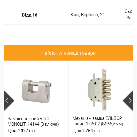
Сьогод
Відд 16
Київ, Вербова, 24
Завтр
Найпопулярніші товари
Механізм замка ЕЛЬБОР
Замок навісний VIRO
Граніт 1.06.02 (BS66,5мм)
MONOLITH 4144 (3 ключа)
(н)
4 327
2 754
Ціна
Ціна
грн.
грн.