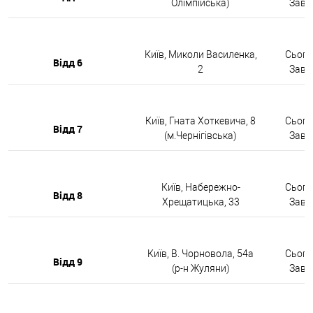
Олімпійська)
Завтр
Київ, Миколи Василенка,
Сьогод
Відд 6
2
Завтр
Київ, Гната Хоткевича, 8
Сьогод
Відд 7
(м.Чернігівська)
Завтр
Київ, Набережно-
Сьогод
Відд 8
Хрещатицька, 33
Завтр
Київ, В. Чорновола, 54а
Сьогод
Відд 9
(р-н Жуляни)
Завтр