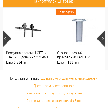
Найпопулярніші товари
Хіт продажу
Розсувна система LOFT LJ-
Стопор дверний
1040-200 довжина 2 м на 1
прихований FANTOM
полотно вагою до 100 кг
PREMIUM магнітний
3 584
1 183
Ціна
Ціна
грн.
грн.
прозорий
Популярні фільтри:
Дверні ручки для металевих дверей
Дверні замки серцевиною
Ручки на планці для вхідних дверей
Серцевини для врізних замків 5 шт