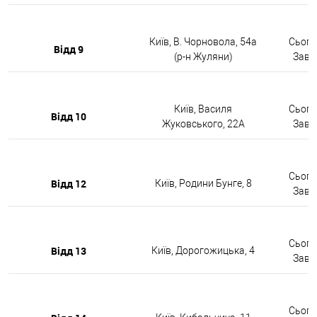
Київ, В. Чорновола, 54а
Сьогод
Відд 9
(р-н Жуляни)
Завтр
Київ, Василя
Сьогод
Відд 10
Жуковського, 22А
Завтр
Сьогод
Відд 12
Київ, Родини Бунге, 8
Завтр
Сьогод
Відд 13
Київ, Дорогожицька, 4
Завтр
Сьогод