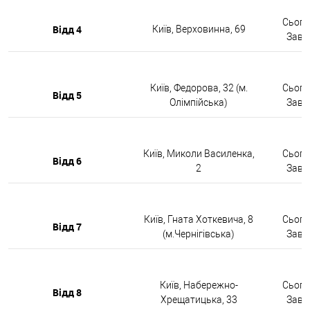
Сьогод
Відд 4
Київ, Верховинна, 69
Завтр
Київ, Федорова, 32 (м.
Сьогод
Відд 5
Олімпійська)
Завтр
Київ, Миколи Василенка,
Сьогод
Відд 6
2
Завтр
Київ, Гната Хоткевича, 8
Сьогод
Відд 7
(м.Чернігівська)
Завтр
Київ, Набережно-
Сьогод
Відд 8
Хрещатицька, 33
Завтр