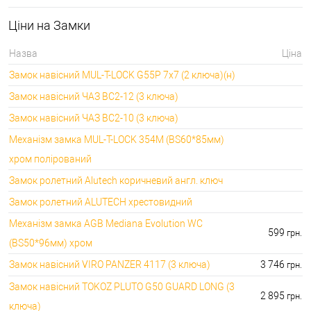
🔑 самий дешевий: 1058.00 грн. самий дорогий:
🔐Кодові замки:
5113.00 грн.
Ціни на Замки
⭐Протипожежна
🔑 самий дешевий: 290.00 грн. самий дорогий:
фурнітура:
4045.00 грн.
Назва
Ціна
🔑 самий дешевий: 600.00 грн. самий дорогий:
🔐Замки для ролетів:
Замок навісний MUL-T-LOCK G55P 7x7 (2 ключа)(н)
660.00 грн.
Замок навісний ЧАЗ ВС2-12 (3 ключа)
Замок навісний ЧАЗ ВС2-10 (3 ключа)
Механізм замка MUL-T-LOCK 354M (BS60*85мм)
хром полірований
Замок ролетний Alutech коричневий англ. ключ
Замок ролетний ALUTECH хрестовидний
Механізм замка AGB Mediana Evolution WC
599
грн.
(BS50*96мм) хром
Замок навісний VIRO PANZER 4117 (3 ключа)
3 746
грн.
Замок навісний TOKOZ PLUTO G50 GUARD LONG (3
2 895
грн.
ключа)