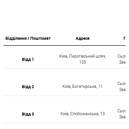
Відділення / Поштомат
Адреса
Гр
Київ, Пирогівський шлях,
Сьогод
Відд 1
135
Завтр
Сьогод
Відд 2
Київ, Богатирська, 11
Завтр
Сьогод
Відд 3
Київ, Слобожанська, 13
Завтр