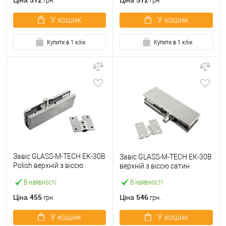
Ціна
Ціна
грн.
грн.
У кошик
У кошик
Купити в 1 клік
Купити в 1 клік
Завіс GLASS-M-TECH ЕК-30B
Завіс GLASS-M-TECH ЕК-30B
Polish верхній з віссю
верхній з віссю сатин
нержавіюча сталь
В наявності
В наявності
455
546
Ціна
Ціна
грн.
грн.
У кошик
У кошик