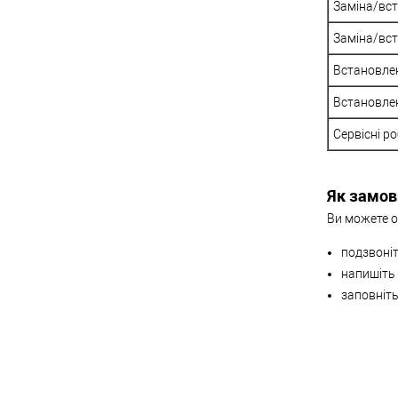
Заміна/вст
Заміна/вс
Встановле
Встановле
Сервісні р
Як замов
Ви можете о
подзвоніт
напишіть
заповніть