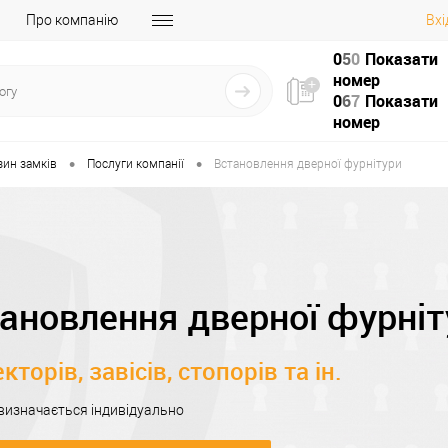
Про компанію
Вхі
0
5
0
Показати
номер
0
6
7
Показати
номер
•
•
зин замків
Послуги компанії
Встановлення дверної фурнітури
ановлення дверної фурніт
кторів, завісів, стопорів та ін.
 визначається індивідуально