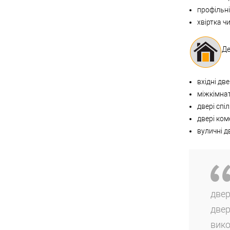
профільні
хвіртка ч
Де
вхідні дв
міжкімнат
двері спі
двері ком
вуличні дв
две
две
вико