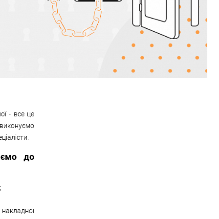
ї - все це
 виконуємо
ціалісти.
аємо до
;
накладної