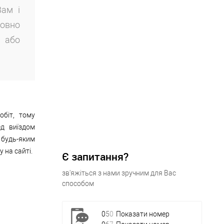
Вам і
совно
, або
обіт, тому
ед виїздом
 будь-яким
 на сайті.
Є запитання?
зв'яжіться з нами зручним для Вас
способом
0
5
0
Показати номер