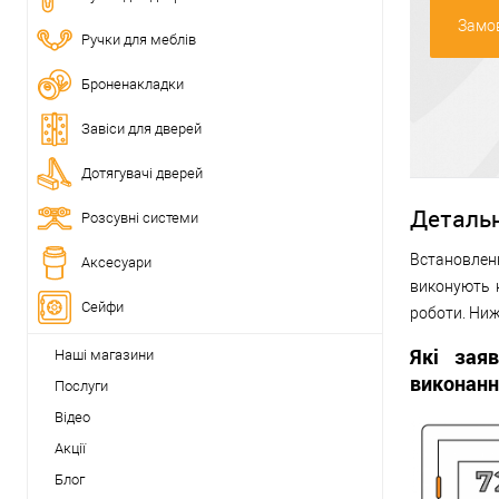
Замов
Ручки для меблів
Броненакладки
Завіси для дверей
Дотягувачі дверей
Деталь
Розсувні системи
Встановленн
Аксесуари
виконують 
Сейфи
роботи. Ниж
Які зая
Наші магазини
виконанн
Послуги
Відео
Акції
Блог