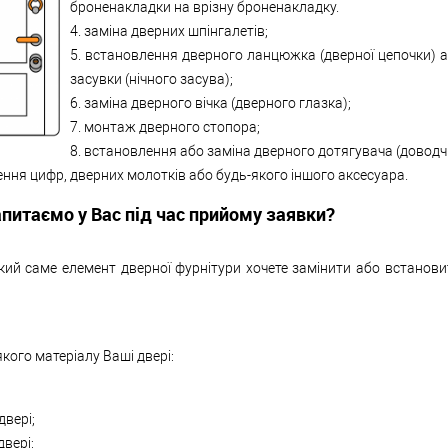
броненакладки на врізну броненакладку.
4. заміна дверних шпінгалетів;
5. встановлення дверного ланцюжка (дверної цепочки) а
засувки (нічного засува);
6. заміна дверного вічка (дверного глазка);
7. монтаж дверного стопора;
8. встановлення або заміна дверного дотягувача (доводч
ення цифр, дверних молотків або будь-якого іншого аксесуара.
питаємо у Вас під час прийому заявки?
ий саме елемент дверної фурнітури хочете замінити або встанови
якого матеріалу Ваші двері:
двері;
двері;