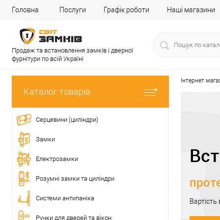
Головна
Послуги
Графік роботи
Наші магазини
Продаж та встановлення замків і дверної
фурнітури по всій Україні
Інтернет мага
Каталог товарів
Серцевини (циліндри)
Замки
Вст
Електрозамки
проте
Розумні замки та циліндри
Системи антипаніка
Вартість
Ручки для дверей та вікон