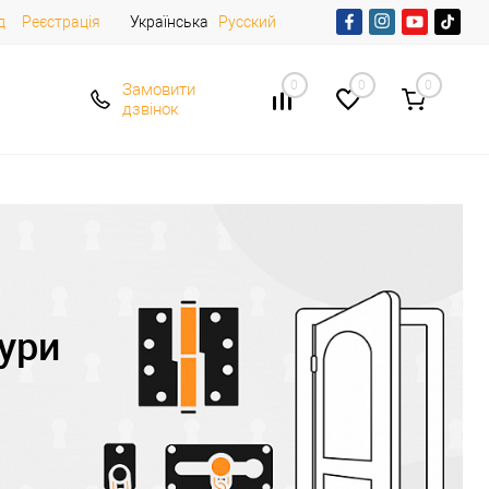
д
Реєстрація
Українська
Русский
0
0
0
Замовити
дзвінок
ури