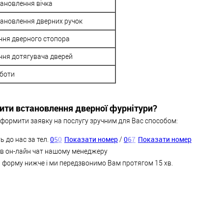
ановлення вічка
тановлення дверних ручок
ння дверного стопора
ння дотягувача дверей
оботи
ити встановлення дверної фурнітури?
формити заявку на послугу зручним для Вас способом:
0
5
0
Показати номер
0
6
7
Показати номер
ь до нас за тел.
/
 в он-лайн чат нашому менеджеру
 форму нижче і ми передзвонимо Вам протягом 15 хв.