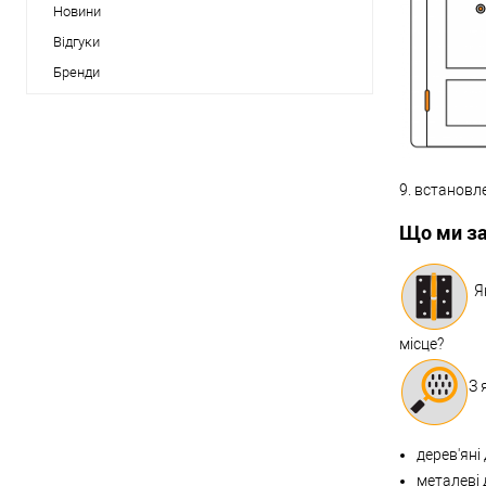
Новини
Відгуки
Бренди
9. встановл
Що ми за
Як
місце?
З 
дерев'яні 
металеві 