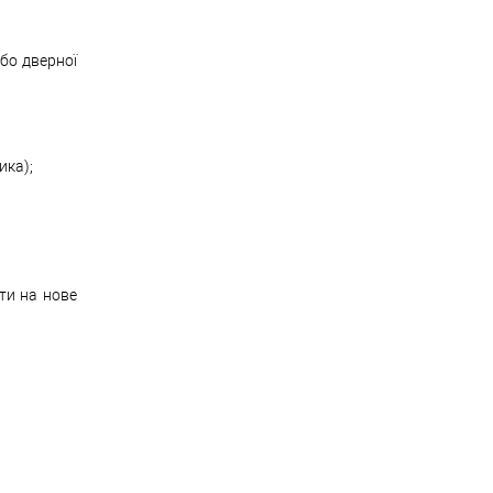
бо дверної
ика);
ти на нове