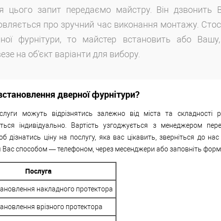
ля цього запит передаємо майстру. Він дзвонить 
вляється про зручний час виконання монтажу. Сто
рної фурнітури, то майстер встановить або Вашу
езе на об'єкт варіанти для вибору.
 встановлення дверної фурнітури?
слуги можуть відрізнятись залежно від міста та складності р
ться індивідуально. Вартість узгоджується з менеджером пер
б дізнатись ціну на послугу, яка вас цікавить, зверніться до нас
 Вас способом — телефоном, через месенджери або заповніть форму
Послуга
тановлення накладного протектора
ановлення врізного протектора