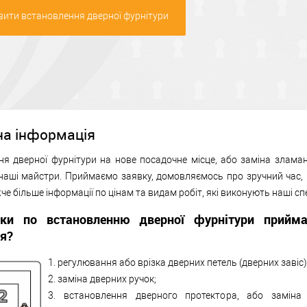
ити встановлення дверної фурнітури
на інформація
я дверної фурнітури на нове посадочне місце, або заміна зламано
наші майстри. Приймаємо заявку, домовляємось про зручний час,
че більше інформації по цінам та видам робіт, які виконують наші спе
вки по встановленню дверної фурнітури прийм
я?
1. регулювання або врізка дверних петель (дверних завіс)
2. заміна дверних ручок;
3. встановлення дверного протектора, або заміна 