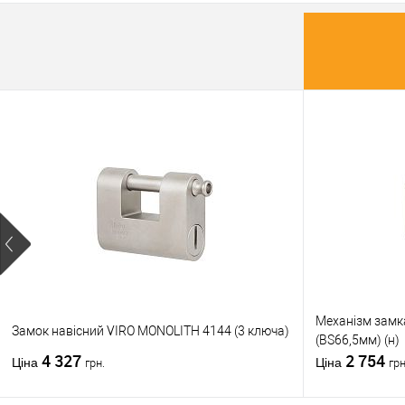
Механізм замк
Замок навісний VIRO MONOLITH 4144 (3 ключа)
(BS66,5мм) (н)
4 327
2 754
Ціна
Ціна
грн.
грн