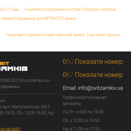
би 215 мм
Комплекти розсувних систем Розсувна система
х замків Серцевина для ВРІЗНОГО замка
Чому варто замінити свій навісний замок: 5 вагомих причин
0
5
0
Показати номер
0
6
7
Показати номер
 2008-2025 © svitzamkiv.ua -
 збережені.
Email:
info@svitzamkiv.ua
Графік роботи інтернет
си:
магазину
я, вул. Магістратська, 65/2
Пн-Пт: з 9:00 по 19:00
00-19:00, Сб - 10:00-16:00, Нд -
Сб: з 10:00 по 16:00
ь на карті
Нд: з 11:00 по 17:00