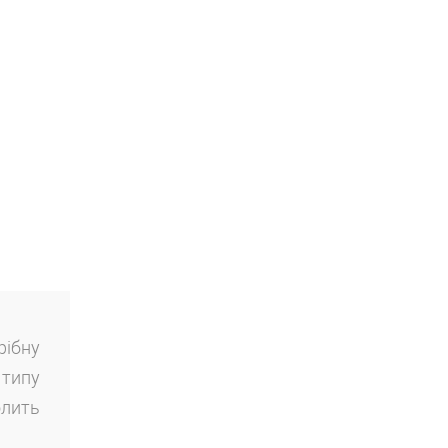
рібну
 типу
олить