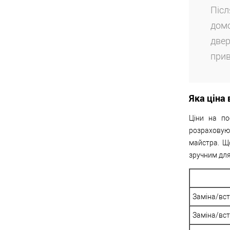
Піс
домо
две
прив
Яка ціна
Ціни на по
розраховую
майстра. Що
зручним для
Заміна/вс
Заміна/вст