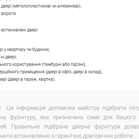
 двері (металопластикові чи алюмінієві);
и ворота.
 встановлені двері:
ері у квартиру чи будинок;
ні двері;
льного користування (тамбурні або під'їзні);
ерційного приміщення (двері в офісі, двері в склад);
ері (двері в гараж, хвіртка).
Ця інформація допоможе майстру підібрати пот
рну фурнітуру, яка призначена саме для Вашого
рей. Правильно підібрана дверна фурнітура дозв
нати встановлення з гарантією довговічної роботи.