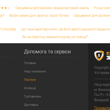
 ★★★★☆
Серцевини для врізних замків матовий нікель
Ручки ско
ріт
Врізні замки для хвірток і воріт бочка
Серцевини для врізни
7 способів
Що таке майстер-ключ і де його варто використовувати
Як на практиці замінити ручку на планці?
Допомога та сервіси
Головна
Copyright
Наші магазини
Усі права
Послуги
Наші адре
Колекції
м. Вінниц
Пн-Пт - 9:
Гуртовикам
Вихідний
Доставка
Подивитис