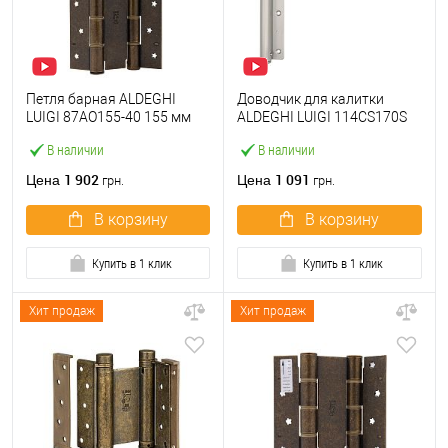
Петля барная ALDEGHI
Доводчик для калитки
LUIGI 87AO155-40 155 мм
ALDEGHI LUIGI 114CS170S
OА античная латунь
левый сатин хром
В наличии
В наличии
1 902
1 091
Цена
Цена
грн.
грн.
В корзину
В корзину
Купить в 1 клик
Купить в 1 клик
Хит продаж
Хит продаж