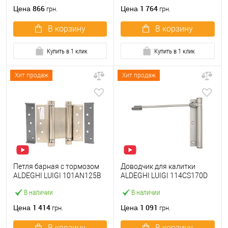
866
1 764
Цена
Цена
грн.
грн.
В корзину
В корзину
Купить в 1 клик
Купить в 1 клик
Хит продаж
Хит продаж
Петля барная с тормозом
Доводчик для калитки
ALDEGHI LUIGI 101AN125B
ALDEGHI LUIGI 114CS170D
125 мм AN никель
правый сатин хром
В наличии
В наличии
1 414
1 091
Цена
Цена
грн.
грн.
В корзину
В корзину