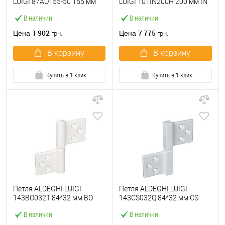
LUIGI 87AO155-50 155 мм
LUIGI 101IN200H 200 мм IN
ОА античная латунь
нержавеющая сталь
В наличии
В наличии
1 902
7 775
Цена
Цена
грн.
грн.
В корзину
В корзину
Купить в 1 клик
Купить в 1 клик
Петля ALDEGHI LUIGI
Петля ALDEGHI LUIGI
143BO032T 84*32 мм BO
143CS032Q 84*32 мм CS
белый
сатин хром
В наличии
В наличии