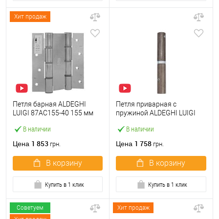
Хит продаж
Петля барная ALDEGHI
Петля приварная c
LUIGI 87AC155-40 155 мм
пружиной ALDEGHI LUIGI
AC хром
1254AL155SS 155 мм левая
В наличии
В наличии
1 853
1 758
Цена
Цена
грн.
грн.
В корзину
В корзину
Купить в 1 клик
Купить в 1 клик
Советуем
Хит продаж