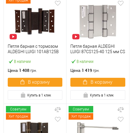
Хит продаж
Петля барная с тормозом
Петля барная ALDEGHI
ALDEGHI LUIGI 101AB125B
LUIGI 87CS125-40 125 мм CS
125 мм AB бронза
сатин хром
В наличии
В наличии
1 408
1 419
Цена
Цена
грн.
грн.
В корзину
В корзину
Купить в 1 клик
Купить в 1 клик
Советуем
Советуем
Хит продаж
Хит продаж