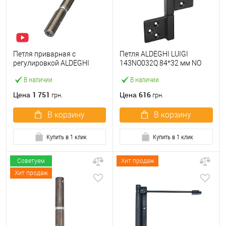
Петля приварная с
Петля ALDEGHI LUIGI
регулировкой ALDEGHI
143NO032Q 84*32 мм NO
LUIGI 1250AL150-2C 150 мм
черный
В наличии
В наличии
1 751
616
Цена
Цена
грн.
грн.
В корзину
В корзину
Купить в 1 клик
Купить в 1 клик
Советуем
Хит продаж
Хит продаж