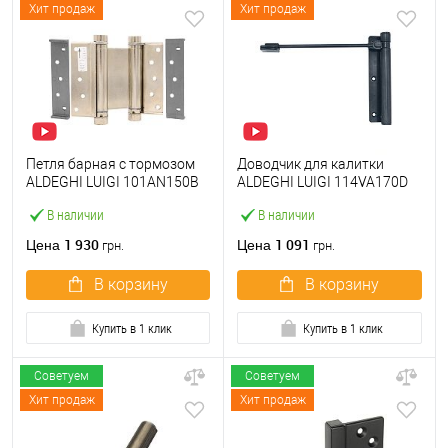
Хит продаж
Хит продаж
Петля барная с тормозом
Доводчик для калитки
ALDEGHI LUIGI 101AN150B
ALDEGHI LUIGI 114VA170D
150 мм AN никель
правый VA антрацит
В наличии
В наличии
1 930
1 091
Цена
Цена
грн.
грн.
В корзину
В корзину
Купить в 1 клик
Купить в 1 клик
Советуем
Советуем
Хит продаж
Хит продаж