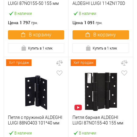
LUIGI 87NO155-50 155 мм
ALDEGHI LUIGI 114ZN170D
NO черный
правый черный цинк
В наличии
В наличии
1 797
1 091
Цена
Цена
грн.
грн.
В корзину
В корзину
Купить в 1 клик
Купить в 1 клик
Хит продаж
Хит продаж
Петля с пружиной ALDEGHI
Петля барная ALDEGHI
LUIGI 88NO403 101*40 мм
LUIGI 87NO155-40 155 мм
NO черный
NO черный
В наличии
В наличии