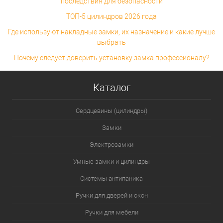
последствия для безопасности
ТОП-5 цилиндров 2026 года
Где используют накладные замки, их назначение и какие лучше
выбрать
Почему следует доверить установку замка профессионалу?
Каталог
Сердцевины (цилиндры)
Замки
Электрозамки
Умные замки и цилиндры
Системы антипаника
Ручки для дверей и окон
Ручки для мебели