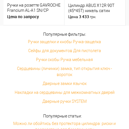
Ручки на розетте GAVROCHE
Цилиндр ABUS X12R 90T
Francium AL-A1 SN/CP
(45*45T) никель сатин
никель/хром
Цена по запросу
3 433
Цена
грн.
Популярные фильтры:
Ручки защелки и кнобы Ручка-защелка
Сейфы для документов Для пистолета
Ручки скобы Ручка мебельная
Сердцевины (личинки) замка, тип открытия ключ -
вороток
Дверные замки язычок
Накладки на сердцевины для межкомнатных дверей
Дверные ручки SYSTEM
Популярные статьи:
Можно ли обойтись без протектора цилиндра: риски и