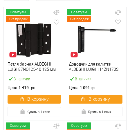
Советуем
Советуем
Хит продаж
Хит продаж
Петля барная ALDEGHI
Доводчик для калитки
LUIGI 87NO125-40 125 мм
ALDEGHI LUIGI 114ZN170S
NO черный
левый черный цинк
В наличии
В наличии
1 419
1 091
Цена
Цена
грн.
грн.
В корзину
В корзину
Купить в 1 клик
Купить в 1 клик
Советуем
Советуем