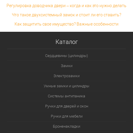
Регулировка доводчика двери – когда и как это нужно делать
Что такое двухсистемный замок и стоит ли его ставить?
Как защитить свое имущество? Важные особенности
Каталог
Сердцевины (цилиндры)
Замки
Электрозамки
Умные замки и цилиндры
Системы антипаника
Ручки для дверей и окон
Ручки для мебели
Броненакладки