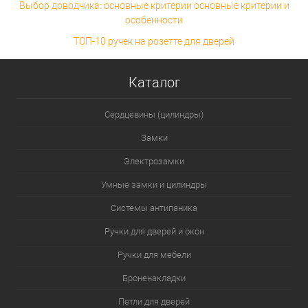
Выбор доводчика: основные критерии основные критерии и
особенности
ТОП-10 ручек на розетте для дверей
Каталог
Сердцевины (цилиндры)
Замки
Электрозамки
Умные замки и цилиндры
Системы антипаника
Ручки для дверей и окон
Ручки для мебели
Броненакладки
Петли для дверей