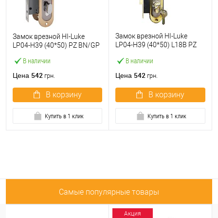
Замок врезной HI-Luke
Замок врезной HI-Luke
LP04-H39 (40*50) L18B PZ
LP04-H39 (40*50) PZ BN/GP
SN/GP
В наличии
В наличии
542
542
Цена
Цена
грн.
грн.
В корзину
В корзину
Купить в 1 клик
Купить в 1 клик
Самые популярные товары
Акция