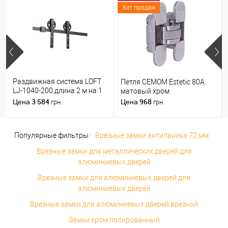
Хит продаж
Раздвижная система LOFT
Петля CEMOM Estetic 80A
LJ-1040-200 длина 2 м на 1
матовый хром
полотно весом до 100 кг
3 584
968
Цена
Цена
грн.
грн.
Популярные фильтры:
Врезные замки антипаника 72 мм
Врезные замки для металлических дверей для
алюминиевых дверей
Врезные замки для алюминиевых дверей для
алюминиевых дверей
Врезные замки для алюминиевых дверей врезной
Замки хром полированный