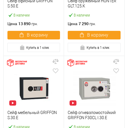
Сейф офисный GRIFFON
Сейф оружейный HUNTER
S.50.E
GLT.125.K
В наличии
В наличии
13 890
7 290
Цена
Цена
грн.
грн.
В корзину
В корзину
Купить в 1 клик
Купить в 1 клик
Сейф мебельный GRIFFON
Сейф огневзломостойкий
S.30.E
GRIFFON F30CL I.30.E
В наличии
В наличии