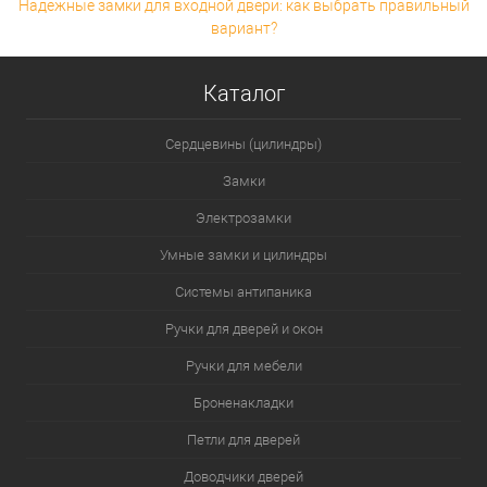
Надежные замки для входной двери: как выбрать правильный
вариант?
Каталог
Сердцевины (цилиндры)
Замки
Электрозамки
Умные замки и цилиндры
Системы антипаника
Ручки для дверей и окон
Ручки для мебели
Броненакладки
Петли для дверей
Доводчики дверей