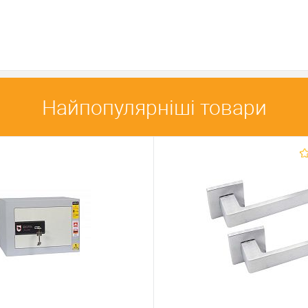
бране
У обране
ПАРИТЕТ-К
Виробник
ПАРИТЕТ-К
Тип захисту
зламостійкий
сейфа
одностінний
Найпопулярніші товари
влення
Тип встановлення
Напольний
сейфа:
Напольний
Біометричний
/
Особливості
і
Для пістолета
/
сейфа:
Для рушниці
Для рушниці
Тип замка сейфа
ключ
сейфа
біометричний