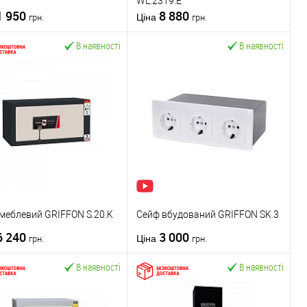
WL.2319.E
тановлення
Тип встановлення
1 950
8 880
Напольний
сейфа:
Напольний
Ціна
грн.
грн.
Бухгалтерський
/
Особливості
Для пістолета
/
В наявності
В наявності
вості
Електронний
/
сейфа:
Для рушниці
Для пістолета
Тип замка сейфа
ключ
У кошик
У кошик
мка сейфа
електронний код
упити в 1 клік
До
Купити в 1 клік
До
порівняння
порівняння
У обране
У обране
ник
ПАРИТЕТ-К
Виробник
ПАРИТЕТ-К
хисту
Тип захисту
одностінний
сейфа
одностінний
меблевий GRIFFON S.20.K
Сейф вбудований GRIFFON SK.3
тановлення
Тип встановлення
6 240
3 000
В стіну
сейфа:
В стіну
Ціна
грн.
грн.
вості
Міні сейф
/
Електронний
/
В наявності
В наявності
Прихований
Особливості
Міні сейф
/
Для
мка сейфа
ключ
сейфа:
пістолета
У кошик
У кошик
Тип замка сейфа
електронний код