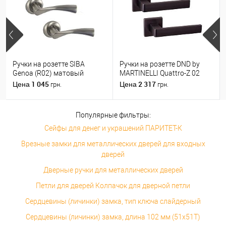
Ручки на розетте SIBA
Ручки на розетте DND by
Genoa (R02) матовый
MARTINELLI Quattro-Z 02
никель
ZNE черный
1 045
2 317
Цена
Цена
грн.
грн.
Популярные фильтры:
Сейфы для денег и украшений ПАРИТЕТ-К
Врезные замки для металлических дверей для входных
дверей
Дверные ручки для металлических дверей
Петли для дверей Колпачок для дверной петли
Сердцевины (личинки) замка, тип ключа слайдерный
Сердцевины (личинки) замка, длина 102 мм (51x51T)