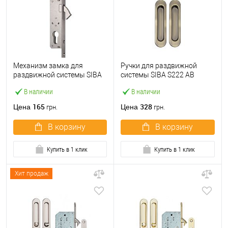
Механизм замка для
Ручки для раздвижной
раздвижной системы SIBA
системы SIBA S222 AB
201/20 (BS20мм) СР
античная бронза
В наличии
В наличии
полированный хром
165
328
Цена
Цена
грн.
грн.
В корзину
В корзину
Купить в 1 клик
Купить в 1 клик
Хит продаж