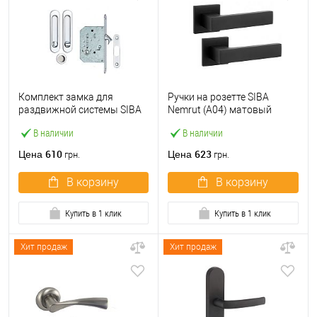
Комплект замка для
Ручки на розетте SIBA
раздвижной системы SIBA
Nemrut (А04) матовый
S223 CP хром
черный
В наличии
В наличии
610
623
Цена
Цена
грн.
грн.
В корзину
В корзину
Купить в 1 клик
Купить в 1 клик
Хит продаж
Хит продаж