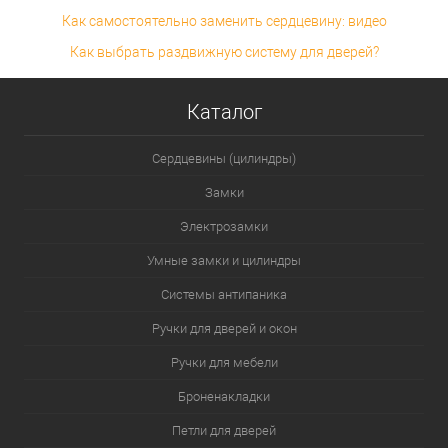
Как самостоятельно заменить сердцевину: видео
Как выбрать раздвижную систему для дверей?
Каталог
Сердцевины (цилиндры)
Замки
Электрозамки
Умные замки и цилиндры
Системы антипаника
Ручки для дверей и окон
Ручки для мебели
Броненакладки
Петли для дверей