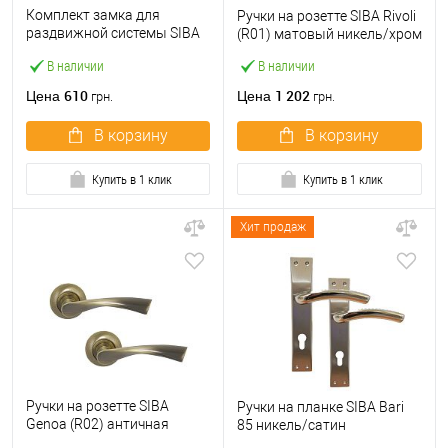
Комплект замка для
Ручки на розетте SIBA Rivoli
раздвижной системы SIBA
(R01) матовый никель/хром
S223 AB античная бронза
В наличии
В наличии
610
1 202
Цена
Цена
грн.
грн.
В корзину
В корзину
Купить в 1 клик
Купить в 1 клик
Хит продаж
Ручки на розетте SIBA
Ручки на планке SIBA Bari
Genoa (R02) античная
85 никель/сатин
бронза