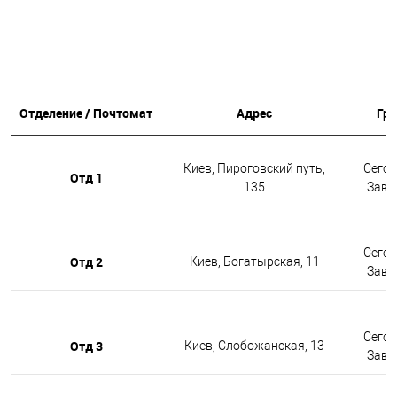
Отделение / Почтомат
Адрес
Гр
Киев, Пироговский путь,
Сегод
Отд 1
135
Завтр
Сегод
Отд 2
Киев, Богатырская, 11
Завтр
Сегод
Отд 3
Киев, Слобожанская, 13
Завтр