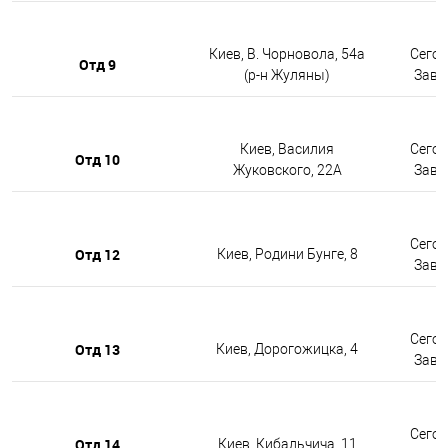
Киев, В. Чорновола, 54а
Сегод
Отд 9
(р-н Жуляны)
Завтр
Киев, Василия
Сегод
Отд 10
Жуковского, 22А
Завтр
Сегод
Отд 12
Киев, Родини Бунге, 8
Завтр
Сегод
Отд 13
Киев, Дорогожицка, 4
Завтр
Сегод
Отд 14
Киев, Кибальчича, 11