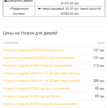
🔐Доводчики дверей:
41470.00 грн.
⭐Раздвижные
🔑 самый дешевый: 30.00 грн. самый дорогой:
системы:
40380.00 грн.
🔑 самый дешевый: 15.00 грн. самый дорогой:
🔐Аксессуары:
8645.00 грн.
🔑 самый дешевый: 780.00 грн. самый дорогой:
⭐Сейфы:
Цены на Ножки для дверей
396000.00 грн.
🔑 самый дешевый: 1050.00 грн. самый дорогой:
🔐Домофоны:
Название
Цена
11100.00 грн.
Ножка откидная VOLYA большая белая
131
грн.
⭐Сигнализация AJAX:
🔑 самый дешевый: грн. самый дорогой: грн.
Ножка откидная VOLYA большая коричневая
131
грн.
Ножка откидная VOLYA средняя коричневая
113
грн.
Ножка откидная MVM M-127 SB матовая латунь
Ножка откидная MVM M-134 SN матовый никель
399
грн.
Ножка откидная VOLYA малая коричневая
95
грн.
Ножка откидная VOLYA малая белая
95
грн.
Ножка откидная VOLYA средняя оцинкованная