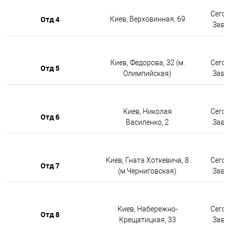
Сегод
Отд 4
Киев, Верховинная, 69
Завтр
Киев, Федорова, 32 (м.
Сегод
Отд 5
Олимпийская)
Завтр
Киев, Николая
Сегод
Отд 6
Василенко, 2
Завтр
Киев, Гната Хоткевича, 8
Сегод
Отд 7
(м.Черниговская)
Завтр
Киев, Набережно-
Сегод
Отд 8
Крещатицкая, 33
Завтр