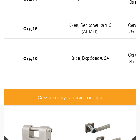
Завтр
Киев, Берковецкая, 6
Сегод
Отд 15
(АШАН)
Завтр
Сегод
Отд 16
Киев, Вербовая, 24
Завтр
Самые популярные товары