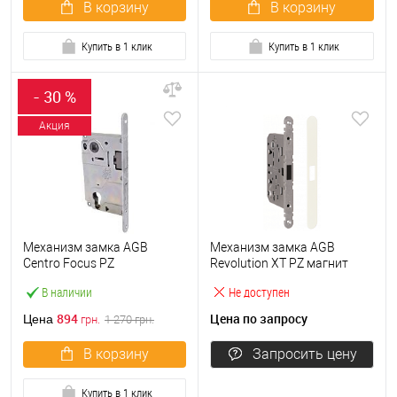
В корзину
В корзину
Купить в 1 клик
Купить в 1 клик
- 30 %
Акция
Механизм замка AGB
Механизм замка AGB
Centro Foсus PZ
Revolution XT PZ магнит
(BS50*85мм) матовый хром
(BS50*96мм) цинк
В наличии
Не доступен
894
Цена по запросу
Цена
грн.
1 270
грн.
В корзину
Запросить цену
Купить в 1 клик