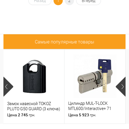
Назад
1
2
Вперед
Самые популярные товары
Цилиндр MUL-T-LOCK
Замок навесной TOKOZ
MTL600/Interactive+ 71
PLUTO G50 GUARD (3 ключа)
(31*40) никель сатин
2 745
5 923
Цена
Цена
грн.
грн.