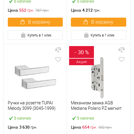
В наличии
В наличии
552
4 212
Цена
Цена
грн.
787
грн.
грн.
В корзину
В корзину
Купить в 1 клик
Купить в 1 клик
- 30 %
Акция
Ручки на розетте TUPAI
Механизм замка AGB
Melody 3099 (3045-1999)
Mediana Polaris PZ магнит
хром матовый
(BS50*85мм) матовый хром
В наличии
В наличии
3 630
654
Цена
Цена
грн.
грн.
932
грн.