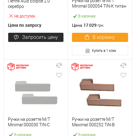
Ручки на розетте M/T
Петля AGB Eclipse 2.0
Minimal 000054 TIN-K титан
серебро
черный матовый
Не доступен
В наличии
Цена по запросу
17 029
Цена
грн.
Запросить цену
В корзину
Купить в 1 клик
Ручки на розетте M/T
Ручки на розетте M/T
Minimal 000030 TIN-C
Maximal 000252 TiN-B
матовый хром
титан/коричневый
В наличии
В наличии
матовый (под вставку)