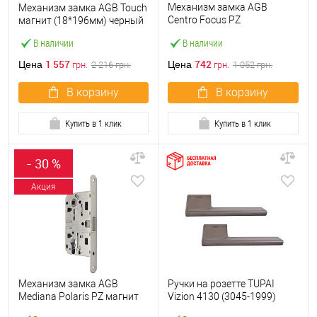
Механизм замка AGB
Механизм замка AGB Touch
Centro Foсus PZ
магнит (18*196мм) черный
(BS50*85мм) античная
В наличии
В наличии
бронза
1 557
742
Цена
Цена
грн.
2 216
грн.
грн.
1 052
грн.
В корзину
В корзину
Купить в 1 клик
Купить в 1 клик
- 30 %
Акция
Механизм замка AGB
Ручки на розетте TUPAI
Mediana Polaris PZ магнит
Vizion 4130 (3045-1999)
(BS50*85мм) сатин
титан