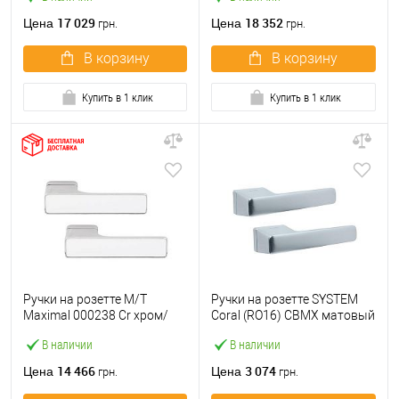
17 029
18 352
Цена
Цена
грн.
грн.
В корзину
В корзину
Купить в 1 клик
Купить в 1 клик
Ручки на розетте M/T
Ручки на розетте SYSTEM
Maximal 000238 Cr хром/
Coral (RO16) CBMX матовый
белое стекло
хром брашированный
В наличии
В наличии
14 466
3 074
Цена
Цена
грн.
грн.