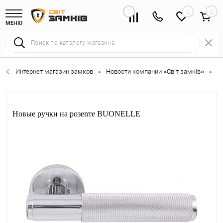
0
0
МЕНЮ
Интернет магазин замков
Новости компании «Світ замків»
Н
•
•
Новые ручки на розеnте BUONELLE