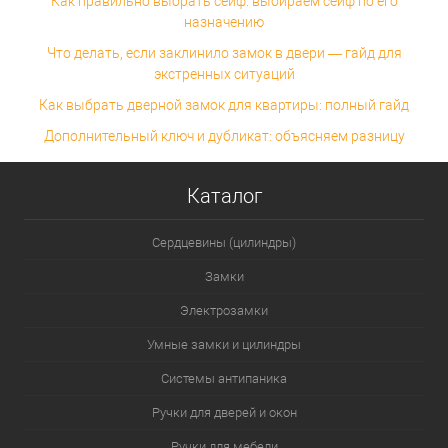
Как правильно выбрать сейф: выбираем сейф по его
назначению
Что делать, если заклинило замок в двери — гайд для
экстренных ситуаций
Как выбрать дверной замок для квартиры: полный гайд
Дополнительный ключ и дубликат: объясняем разницу
Каталог
Сердцевины (цилиндры)
Замки
Электрозамки
Умные замки и цилиндры
Системы антипаника
Ручки для дверей и окон
Ручки для мебели