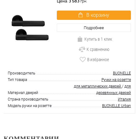
3 583
Цена
грн.
В корзину
Подробнее
Купить в 1 клик
К сравнению
В избранное
Производитель
BUONELLE
Тип товара
Ручки на розетте
для металлических дверей
/
для
Материал дверей
деревянных дверей
Страна производитель
Италия
Модель ручки на розетте
BUONELLE Urban
КОММЕНТАРИИ