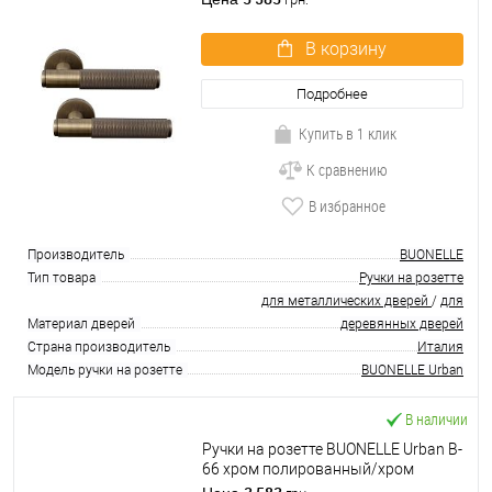
В корзину
Подробнее
Купить в 1 клик
К сравнению
В избранное
Производитель
BUONELLE
Тип товара
Ручки на розетте
для металлических дверей
/
для
Материал дверей
деревянных дверей
Страна производитель
Италия
Модель ручки на розетте
BUONELLE Urban
В наличии
Ручки на розетте BUONELLE Urban B-
66 хром полированный/хром
матовый