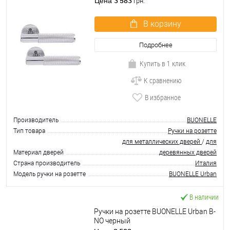
3 583
Цена
грн.
В корзину
Подробнее
Купить в 1 клик
К сравнению
В избранное
Производитель
BUONELLE
Тип товара
Ручки на розетте
для металлических дверей
/
для
Материал дверей
деревянных дверей
Страна производитель
Италия
Модель ручки на розетте
BUONELLE Urban
В наличии
Ручки на розетте BUONELLE Urban B-
NO черный