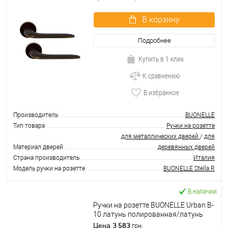
В корзину
Подробнее
Купить в 1 клик
К сравнению
В избранное
Производитель
BUONELLE
Тип товара
Ручки на розетте
для металлических дверей
/
для
Материал дверей
деревянных дверей
Страна производитель
Италия
Модель ручки на розетте
BUONELLE Stella R
В наличии
Ручки на розетте BUONELLE Urban B-
10 латунь полированная/латунь
матовая
3 583
Цена
грн.