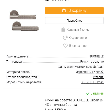
В корзину
Подробнее
Купить в 1 клик
К сравнению
В избранное
Производитель
BUONELLE
Тип товара
Ручки на розетте
для металлических дверей
/
для
Материал дверей
деревянных дверей
Страна производитель
Италия
Модель ручки на розетте
BUONELLE Urban
В наличии
Ручки на розетте BUONELLE Urban B-
43 античная бронза
3 583
Цена
грн.