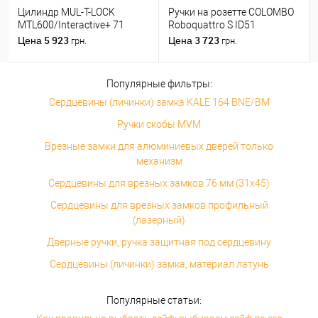
Цилиндр MUL-T-LOCK
Ручки на розетте COLOMBO
MTL600/Interactive+ 71
Roboquattro S ID51
(31*40) никель сатин
(PT19BZG-PT13) матовый
5 923
3 723
Цена
Цена
грн.
грн.
хром
Популярные фильтры:
Сердцевины (личинки) замка KALE 164 BNE/BM
Ручки скобы MVM
Врезные замки для алюминиевых дверей только
механизм
Сердцевины для врезных замков 76 мм (31x45)
Сердцевины для врезных замков профильный
(лазерный)
Дверные ручки, ручка защитная под сердцевину
Сердцевины (личинки) замка, материал латунь
Популярные статьи: