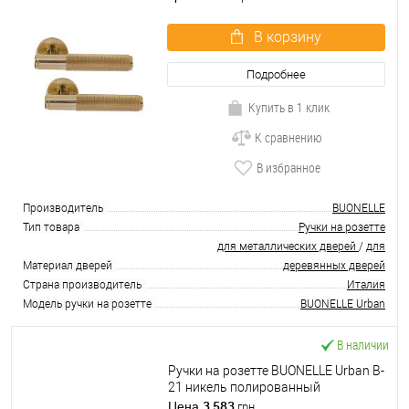
В корзину
Подробнее
Купить в 1 клик
К сравнению
В избранное
Производитель
BUONELLE
Тип товара
Ручки на розетте
для металлических дверей
/
для
Материал дверей
деревянных дверей
Страна производитель
Италия
Модель ручки на розетте
BUONELLE Urban
В наличии
Ручки на розетте BUONELLE Urban B-
21 никель полированный
3 583
Цена
грн.