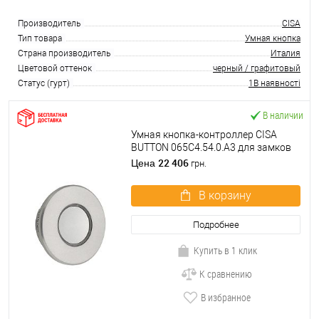
Производитель
CISA
Тип товара
Умная кнопка
Страна производитель
Италия
Цветовой оттенок
черный / графитовый
Статус (гурт)
1В наявності
В наличии
Умная кнопка-контроллер CISA
BUTTON 065C4.54.0.A3 для замков
DOMO круглая серая
22 406
Цена
грн.
В корзину
Подробнее
Купить в 1 клик
К сравнению
В избранное