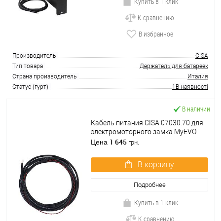
Купить в 1 клик
К сравнению
В избранное
Производитель
CISA
Тип товара
Держатель для батареек
Страна производитель
Италия
Статус (гурт)
1В наявності
В наличии
Кабель питания CISA 07030.70 для
электромоторного замка MyEVO
1 645
Цена
грн.
В корзину
Подробнее
Купить в 1 клик
К сравнению