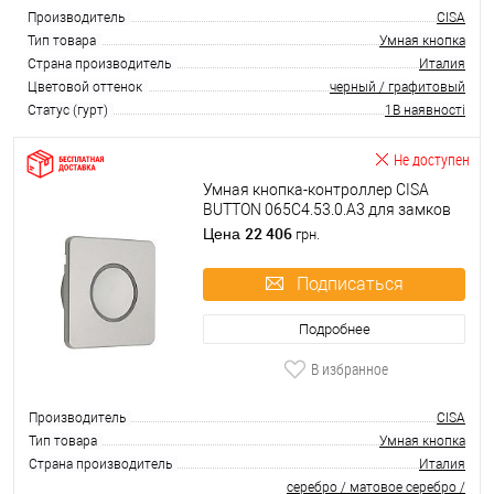
Производитель
CISA
Тип товара
Умная кнопка
Страна производитель
Италия
Цветовой оттенок
черный / графитовый
Статус (гурт)
1В наявності
Не доступен
Умная кнопка-контроллер CISA
BUTTON 065C4.53.0.A3 для замков
DOMO квадратная серая
22 406
Цена
грн.
Подписаться
Подробнее
В избранное
Производитель
CISA
Тип товара
Умная кнопка
Страна производитель
Италия
серебро / матовое серебро /