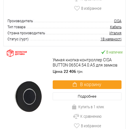
В избранное
Производитель
CISA
Тип товара
Кабель
Страна производитель
Италия
Статус (гурт)
1В наявності
В наличии
Умная кнопка-контроллер CISA
BUTTON 065C4.54.0.A5 для замков
DOMO круглая черная
22 406
Цена
грн.
В корзину
Подробнее
Купить в 1 клик
К сравнению
В избранное