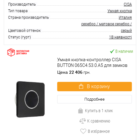
Производитель
CISA
Тип товара
Умная кнопка
Страна производитель
Италия
серебро / матовое серебро /
Цветовой оттенок
серый
Статус (гурт)
1В наявності
В наличии
Умная кнопка-контроллер CISA
BUTTON 065C4.53.0.A5 для замков
DOMO квадратная черная
22 406
Цена
грн.
В корзину
Подробнее
Купить в 1 клик
К сравнению
В избранное