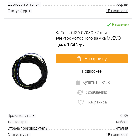
Цветовой оттенок
серый
Статус (гурт)
1В наявності
В наличии
Кабель CISA 07030.72 для
электромоторного замка MyEVO
для дверей с дистанционным
1 645
Цена
грн.
управлением
В корзину
Подробнее
Купить в 1 клик
К сравнению
В избранное
Производитель
CISA
Тип товара
Кабель
Страна производитель
Италия
Статус (гурт)
1В наявності