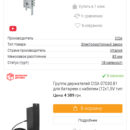
Купить в 1 клик
К сравнению
В избранное
Производитель
CISA
Тип товара
Электромоторный замок
Страна производитель
Италия
Межосевое расстояние
85 мм
Статус (гурт)
1В наявності
В наличии
Группа держателей CISA 07030.81
для батареек с кабелем (12x1,5V тип
C)
4 389
Цена
грн.
В корзину
Подробнее