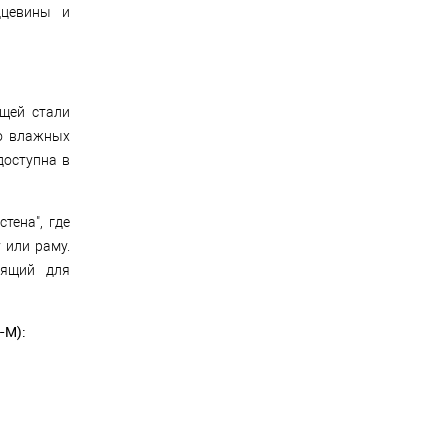
дцевины и
щей стали
во влажных
доступна в
тена", где
 или раму.
дящий для
-M):