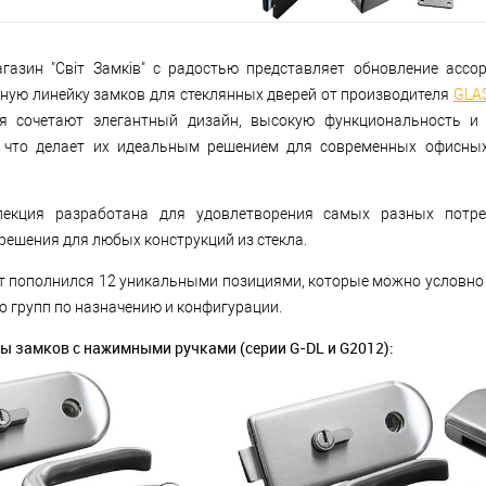
агазин "Світ Замків" с радостью представляет обновление ассо
ную линейку замков для стеклянных дверей от производителя
GLA
я сочетают элегантный дизайн, высокую функциональность и
 что делает их идеальным решением для современных офисны
лекция разработана для удовлетворения самых разных потре
решения для любых конструкций из стекла.
т пополнился 12 уникальными позициями, которые можно условно
о групп по назначению и конфигурации.
ы замков с нажимными ручками (серии G-DL и G2012):