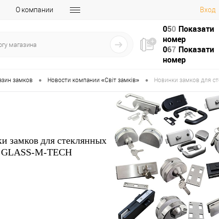
О компании
Вход
0
5
0
Показати
номер
0
6
7
Показати
номер
•
•
азин замков
Новости компании «Світ замків»
Новинки замков для с
и замков для стеклянных
й GLASS-M-TECH