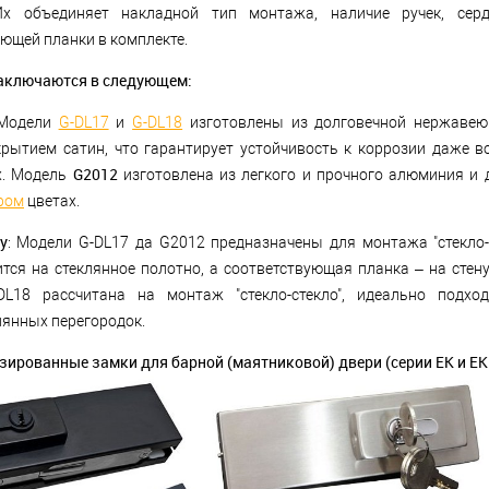
Их объединяет накладной тип монтажа, наличие ручек, сер
ющей планки в комплекте.
аключаются в следующем:
 Модели
G-DL17
и
G-DL18
изготовлены из долговечной нержавею
крытием сатин, что гарантирует устойчивость к коррозии даже 
G2012
х. Модель
изготовлена ​​из легкого и прочного алюминия и 
ром
цветах.
у
: Модели G-DL17 да G2012 предназначены для монтажа "стекло-с
тся на стеклянное полотно, а соответствующая планка – на стену
L18 рассчитана на монтаж "стекло-стекло", идеально подхо
лянных перегородок.
зированные замки для барной (маятниковой) двери (серии EK и EK