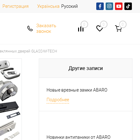
Регистрация
Русский
Українська
0
0
0
Заказать
звонок
теклянных дверей GLASS-M-TECH
Другие записи
Новые врезные замки ABARO
Подробнее
Новинки антипаники от ABARO