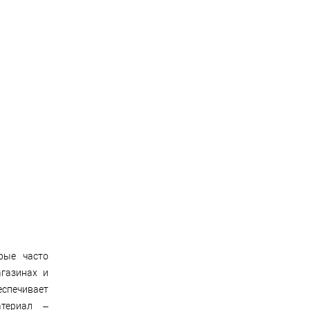
рые часто
агазинах и
спечивает
атериал –