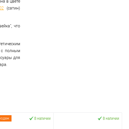
на в цвете
02
(сатин)
ейка", что
етическим
 с полным
ссуары для
ара.
В наличии
В наличии
родаж