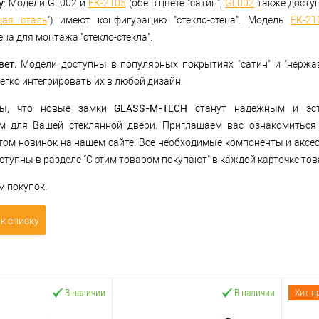
у
: Модели GL002 и
ЕК-2105
(обе в цвете "сатин",
GL002
также доступ
ая сталь
") имеют конфигурацию "стекло-стена". Модель
ЕК-21
на для монтажа "стекло-стекла".
вет
: Модели доступны в популярных покрытиях "сатин" и "нержав
егко интегрировать их в любой дизайн.
GLASS-M-TECH
ны, что новые замки
станут надежным и эст
м для Вашей стеклянной двери. Приглашаем вас ознакомиться
том новинок на нашем сайте. Все необходимые компоненты и аксе
тупны в разделе "С этим товаром покупают" в каждой карточке тов
м покупок!
к списку
В наличии
В наличии
Хит п