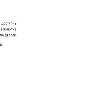
 (доступны
е полотна.
па дверей.
й.