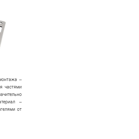
монтажа –
я частями
начительно
атериал –
игелями от