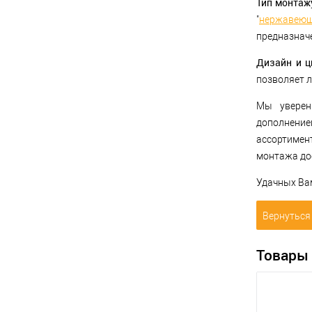
Тип монтаж
"
нержавеющ
предназначе
Дизайн и ц
позволяет л
Мы увере
дополнение
ассортимен
монтажа дос
Удачных Ва
Вернуться 
Товары