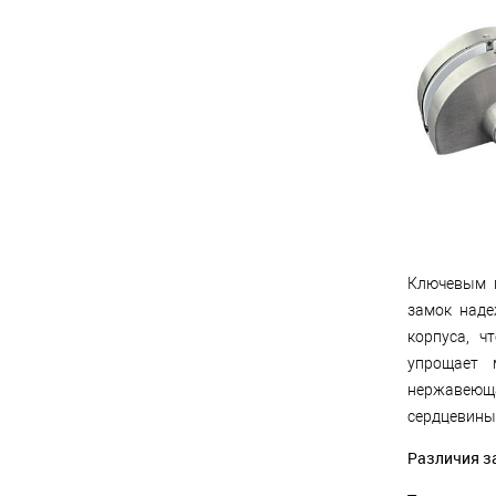
Ключевым п
замок наде
корпуса, ч
упрощает 
нержавеюща
сердцевины
Различия з