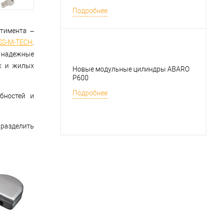
Подробнее
ртимента –
SS-M-TECH
.
 надежные
х и жилых
Новые модульные цилиндры ABARO
P600
Подробнее
бностей и
 разделить