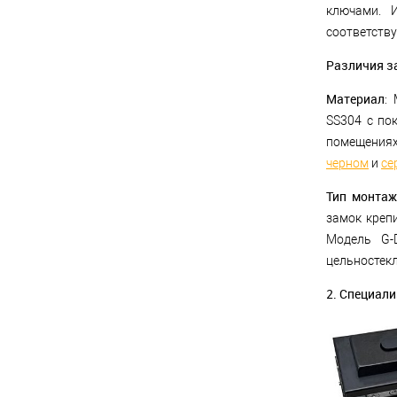
ключами. 
соответству
Различия з
Материал
:
SS304 с по
помещения
черном
и
се
Тип монтаж
замок крепи
Модель G-D
цельностек
2. Специали