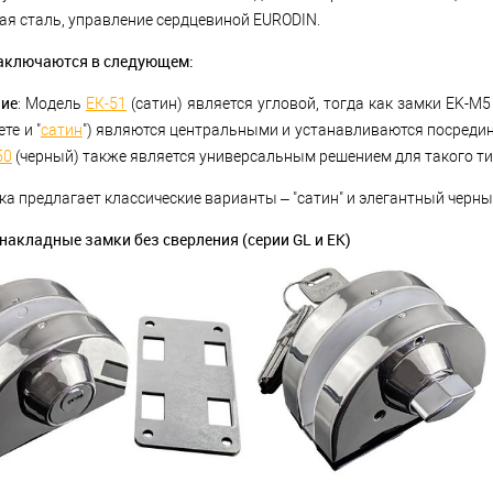
я сталь, управление сердцевиной EURODIN.
аключаются в следующем:
ие
: Модель
ЕК-51
(сатин) является угловой, тогда как замки EK-M5
те и "
сатин
") являются центральными и устанавливаются посредин
50
(черный) также является универсальным решением для такого ти
йка предлагает классические варианты – "сатин" и элегантный черны
накладные замки без сверления (серии GL и EK)