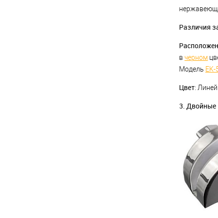
нержавеюща
Различия з
Расположен
в
черном
цве
Модель
EK-
Цвет
: Лине
3. Двойные 