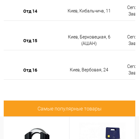
Сегод
Отд 14
Киев, Кибальчича, 11
Завтр
Киев, Берковецкая, 6
Сегод
Отд 15
(АШАН)
Завтр
Сегод
Отд 16
Киев, Вербовая, 24
Завтр
Самые популярные товары