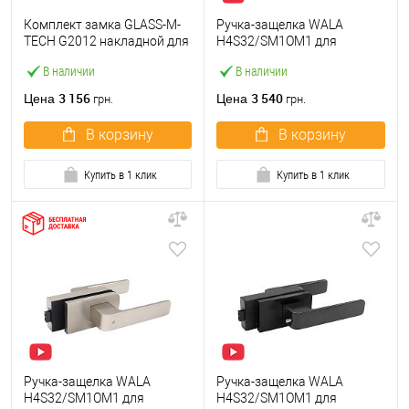
Комплект замка GLASS-M-
Ручка-защелка WALA
TECH G2012 накладной для
H4S32/SM1OM1 для
стеклянных дверей (стекло-
стеклянных дверей
В наличии
В наличии
стена) двухсторонний
магнитная INOX
черный
нержавеющая сталь
3 156
3 540
Цена
Цена
грн.
грн.
В корзину
В корзину
Купить в 1 клик
Купить в 1 клик
Ручка-защелка WALA
Ручка-защелка WALA
H4S32/SM1OM1 для
H4S32/SM1OM1 для