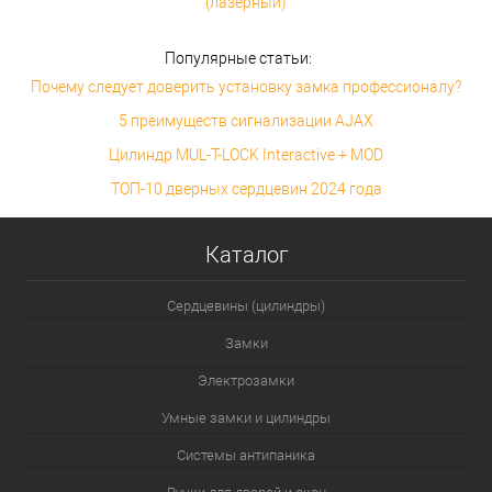
(лазерный)
Популярные статьи:
Почему следует доверить установку замка профессионалу?
5 преимуществ сигнализации AJAX
Цилиндр MUL-T-LOCK Interactive + MOD
ТОП-10 дверных сердцевин 2024 года
Каталог
Сердцевины (цилиндры)
Замки
Электрозамки
Умные замки и цилиндры
Системы антипаника