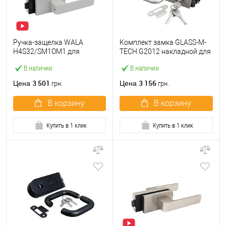
Ручка-защелка WALA
Комплект замка GLASS-M-
H4S32/SM1OM1 для
TECH G2012 накладной для
стеклянных дверей
стеклянных дверей (стекло-
В наличии
В наличии
магнитная с фиксатором
стена) двухсторонний
B1 серебряный
серый
3 501
3 156
Цена
Цена
грн.
грн.
В корзину
В корзину
Купить в 1 клик
Купить в 1 клик