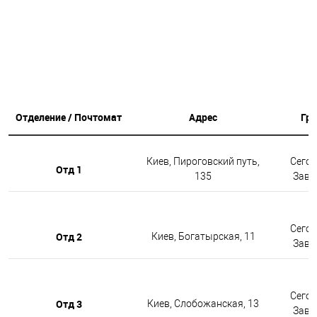
Отделение / Почтомат
Адрес
Гр
Киев, Пироговский путь,
Сегод
Отд 1
135
Завтр
Сегод
Отд 2
Киев, Богатырская, 11
Завтр
Сегод
Отд 3
Киев, Слобожанская, 13
Завтр