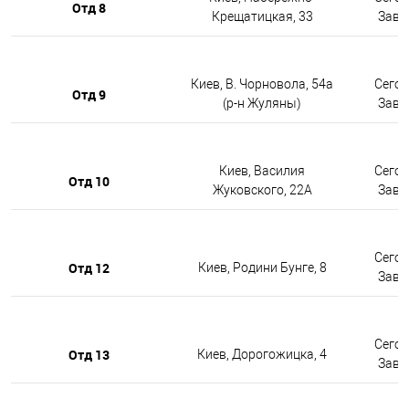
Отд 8
Крещатицкая, 33
Завтр
Киев, В. Чорновола, 54а
Сегод
Отд 9
(р-н Жуляны)
Завтр
Киев, Василия
Сегод
Отд 10
Жуковского, 22А
Завтр
Сегод
Отд 12
Киев, Родини Бунге, 8
Завтр
Сегод
Отд 13
Киев, Дорогожицка, 4
Завтр