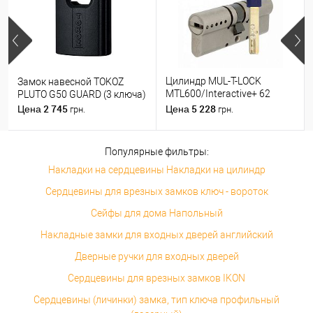
Цилиндр MUL-T-LOCK
Замок навесной TOKOZ
MTL600/Interactive+ 62
PLUTO G50 GUARD (3 ключа)
(31*31) никель сатин
2 745
5 228
Цена
Цена
грн.
грн.
Популярные фильтры:
Накладки на сердцевины Накладки на цилиндр
Сердцевины для врезных замков ключ - вороток
Сейфы для дома Напольный
Накладные замки для входных дверей английский
Дверные ручки для входных дверей
Сердцевины для врезных замков IKON
Сердцевины (личинки) замка, тип ключа профильный