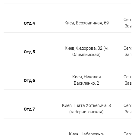
Сегод
Отд 4
Киев, Верховинная, 69
Завтр
Киев, Федорова, 32 (м.
Сегод
Отд 5
Олимпийская)
Завтр
Киев, Николая
Сегод
Отд 6
Василенко, 2
Завтр
Киев, Гната Хоткевича, 8
Сегод
Отд 7
(м.Черниговская)
Завтр
Киев, Набережно-
Сегод