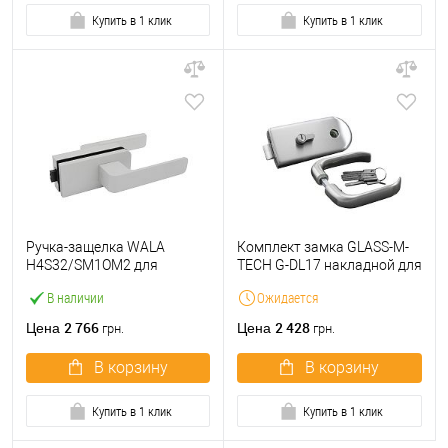
Купить в 1 клик
Купить в 1 клик
Ручка-защелка WALA
Комплект замка GLASS-M-
H4S32/SM1OM2 для
TECH G-DL17 накладной для
стеклянных дверей
стеклянных дверей (стекло-
В наличии
Ожидается
магнитная серебряный
стена) сатин
2 766
2 428
Цена
Цена
грн.
грн.
В корзину
В корзину
Купить в 1 клик
Купить в 1 клик