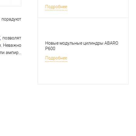
Подробнее
о порадуют
X
позволят
Новые модульные цилиндры ABARO
я. Неважно
P600
и ампир...
Подробнее