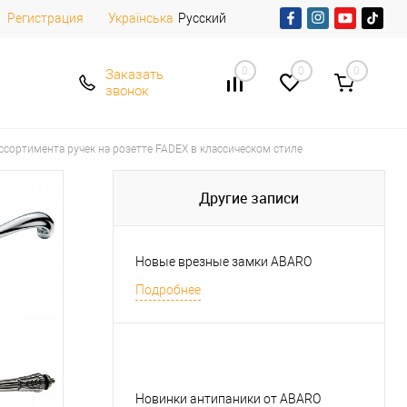
Регистрация
Русский
Українська
0
0
0
Заказать
звонок
сортимента ручек на розетте FADEX в классическом стиле
Другие записи
Новые врезные замки ABARO
Подробнее
Новинки антипаники от ABARO