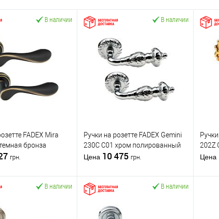
В наличии
В наличии
розетте FADEX Mira
Ручки на розетте FADEX Gemini
Ручки
темная бронза
230C C01 хром полированный
202Z 
927
10 475
Цена
Цена
грн.
грн.
В наличии
В наличии
В корзину
В корзину