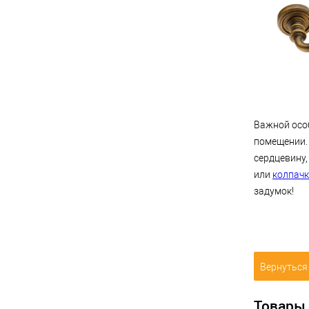
Важной осо
помещении.
сердцевину
или
колпач
задумок!
Вернуться 
Товары