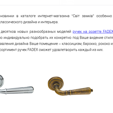
новинки в каталоге интернет-магазина “Світ замків” особенн
лассического дизайна и интерьера.
 десятков новых разнообразных моделей
ручек на розетте FADE
о индивидуально подобрать их конкретно под Ваше видение стил
авления дизайна Ваше помещение – классицизм, барокко, рококо ил
сортимент ручек FADEX сможет удовлетворить каждый из них.