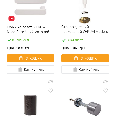
Стопор дверний
Ручки на розеті VERUM
прихований VERUM Modello
Nuda Pure білий матовий
2 магнітний полірована
В наявності
В наявності
латунь
3 830
1 061
Ціна
Ціна
грн.
грн.
У кошик
У кошик
Купити в 1 клік
Купити в 1 клік