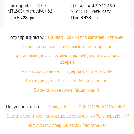
Циліндр MUL-T-LOCK
Циліндр ABUS X12R 90T
MTL600/Interactive+ 62
(45*45T) нікель_сатин
(31*31) нікель сатин
5 228
3 433
Ціна
Ціна
грн.
грн.
Популярні фільтри:
Накладні замки для металевих дверей
Серцевини для врізних замків ключ - вороток
Врізні замки для алюмінієвих дверей для алюмінієвих
дверей
Ручки скоби Хай-тек
Дверна фурнітура MVM
Ручки для дверей та вікон Ручки на планці
Врізні замки верхній (додатковий)
Популярні статті:
Циліндр MUL-T-LOCK MTL800/MT5+ MOD
Клас зламостійкості замка: що це означає і як його перевірити?
Як підібрати дверний замок для гаража?