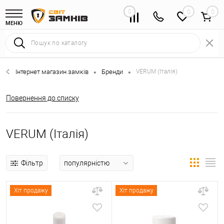
0
0
МЕНЮ
Інтернет магазин замків
Бренди
VERUM (Італія)
•
•
Повернення до списку
VERUM (Італія)
Фільтр
Хіт продажу
Хіт продажу