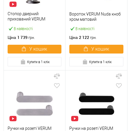
Стопор дверний
Вороток VERUM Nuda кноб
прихований VERUM
хром матовий
Stoppino X магнітний
В наявності
В наявності
чорний матовий
1 739
2 122
Ціна
Ціна
грн.
грн.
У кошик
У кошик
Купити в 1 клік
Купити в 1 клік
Ручки на розеті VERUM
Ручки на розеті VERUM