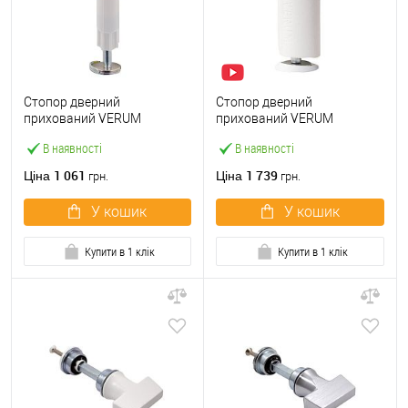
Стопор дверний
Стопор дверний
прихований VERUM
прихований VERUM
магнітний
Stoppino X магнітний білий
В наявності
В наявності
1 061
1 739
Ціна
Ціна
грн.
грн.
У кошик
У кошик
Купити в 1 клік
Купити в 1 клік