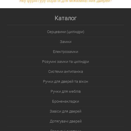
Яку фурнітуру обрати для міжкімнатних дверей?
Каталог
Серцевини (циліндри)
Замки
Електрозамки
Розумні замки та циліндри
Системи антипаніка
Ручки для дверей та вікон
Ручки для меблів
Броненакладки
Завіси для дверей
Дотягувачі дверей