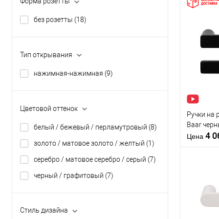
Форма розетты
Форма роз
без розетты
(18)
Купить
клик
Тип открывания
В из
нажимная-нажимная
(9)
Производи
Цветовой оттенок
Ручки на 
Тип товара
Baar чер
белый / бежевый / перламутровый
(8)
4 
Материал д
Цена
золото / матовое золото / желтый
(1)
Страна
производи
серебро / матовое серебро / серый
(7)
Форма роз
черный / графитовый
(7)
Купить
клик
Стиль дизайна