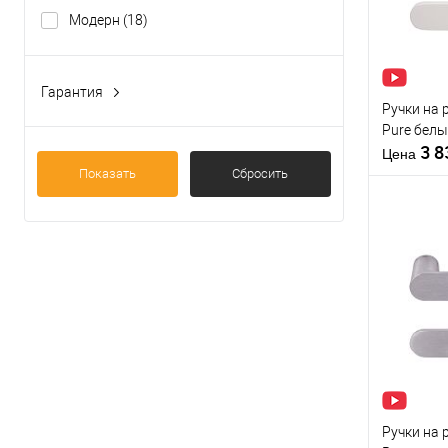
В из
Модерн
(18)
Производи
Тип товара
Гарантия
Ручки на 
1 год
(1)
Pure бел
5 лет
(9)
3 
Цена
Показать
Сбросить
Материал д
Страна
производи
Модель руч
розетте
Купить
клик
В из
Производи
Тип товара
Ручки на 