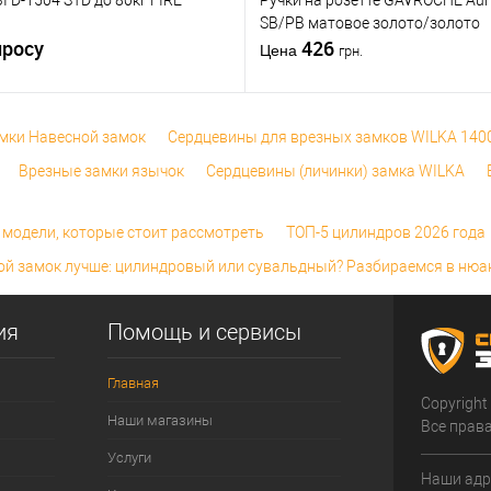
 D-1504 STD до 80кг FIRE
Ручки на розетте GAVROCHE Au
ки на
Модель ручки на
SB/PB матовое золото/золото
VERUM Nuda Pure
розетте
VERUM Nuda Pure
просу
426
Цена
грн.
мки Навесной замок
Сердцевины для врезных замков WILKA 140
Врезные замки язычок
Сердцевины (личинки) замка WILKA
 модели, которые стоит рассмотреть
ТОП-5 цилиндров 2026 года
ой замок лучше: цилиндровый или сувальдный? Разбираемся в нюа
ия
Помощь и сервисы
Главная
Copyright
Наши магазины
Все прав
Услуги
Наши адр