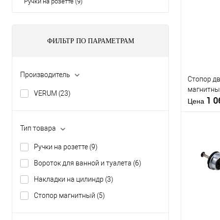
Ручки на розетте (9)
ФИЛЬТР ПО ПАРАМЕТРАМ
Производитель
Стопор д
магнитны
VERUM
(23)
1 
Цена
Тип товара
Ручки на розетте
(9)
Вороток для ванной и туалета
(6)
Купить
клик
Накладки на цилиндр
(3)
В из
Стопор магнитный
(5)
Производи