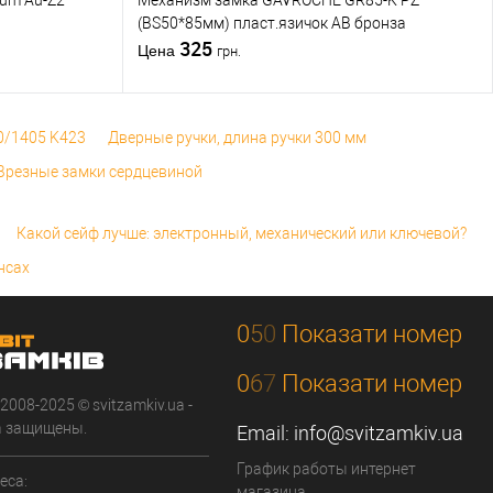
rum Au-Z2
Механизм замка GAVROCHE GR85-K PZ
(BS50*85мм) пласт.язичок AB бронза
325
Цена
грн.
0/1405 K423
Дверные ручки, длина ручки 300 мм
Врезные замки сердцевиной
Какой сейф лучше: электронный, механический или ключевой?
нсах
0
5
0
Показати номер
0
6
7
Показати номер
 2008-2025 © svitzamkiv.ua -
а защищены.
Email:
info@svitzamkiv.ua
График работы интернет
еса:
магазина