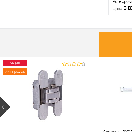
Pure хро
3 
Цена
Материал д
Страна
производи
Модель руч
розетте
Купить
клик
В из
Акция
Хит продаж
Производи
Тип товара
Материал д
Страна
производи