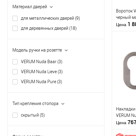
Материал дверей
Вороток 
Тип товара
черный м
Страна
для металлических дверей
(9)
1 
производи
Цена
для деревянных дверей
(18)
Тип крепле
стопора
Цветовой
оттенок
Модель ручки на розетте
VERUM Nuda Baar
(3)
Купить
клик
VERUM Nuda Lieve
(3)
В из
VERUM Nuda Pure
(3)
Производи
Тип крепления стопора
Накладки
Тип товара
скрытый
(5)
VERUM Nu
76
Материал д
Цена
Страна
производи