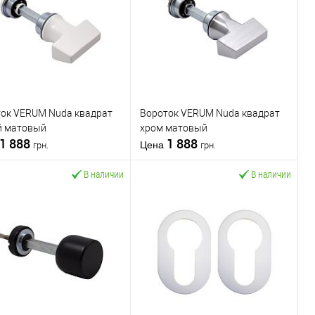
ок VERUM Nuda квадрат
Вороток VERUM Nuda квадрат
й матовый
хром матовый
1 888
1 888
Цена
грн.
грн.
В наличии
В наличии
В корзину
В корзину
пить в 1 клик
К
Купить в 1 клик
К
сравнению
сравнению
В избранное
В избранное
водитель
VERUM
Производитель
VERUM