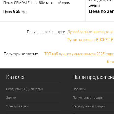
Доводчик RYOBI
Модель руч
Петля CEMOM Estetic 80A матовый хром
Белый
розетте
968
Цена по за
Цена
грн.
Популярные фильтры:
Дугообразные навесные за
Ручки на розетте BUONELLE
Популярные статьи:
ТОП-№5 лучших умных замков 2025 года:
Как
Каталог
Наши предложен
Сердцевины (цилиндры)
Новинки
Замки
Популярные товары
Электрозамки
Распродажи и скидки