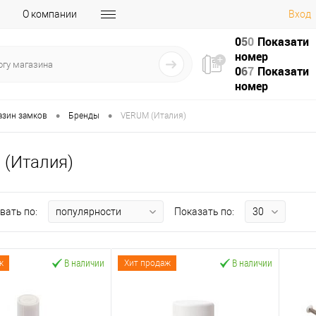
О компании
Вход
0
5
0
Показати
номер
0
6
7
Показати
номер
•
•
азин замков
Бренды
VERUM (Италия)
(Италия)
вать по:
Показать по:
В наличии
В наличии
ж
Хит продаж