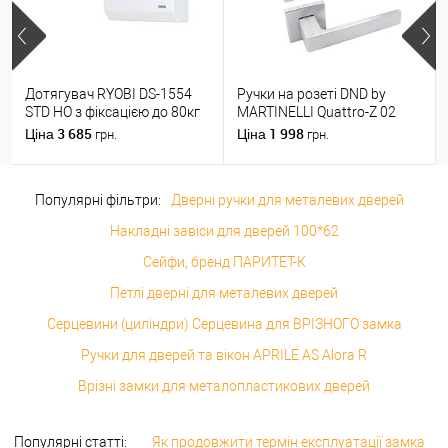
Дотягувач RYOBI DS-1554
Ручки на розеті DND by
STD HO з фіксацією до 80кг
MARTINELLI Quattro-Z 02
Білий
ZCS матовий хром
3 685
1 998
Ціна
Ціна
грн.
грн.
Популярні фільтри:
Дверні ручки для металевих дверей
Накладні завіси для дверей 100*62
Сейфи, бренд ПАРИТЕТ-К
Петлі дверні для металевих дверей
Серцевини (циліндри) Серцевина для ВРІЗНОГО замка
Ручки для дверей та вікон APRILE AS Alora R
Врізні замки для металопластикових дверей
Популярні статті:
Як продовжити термін експлуатації замка