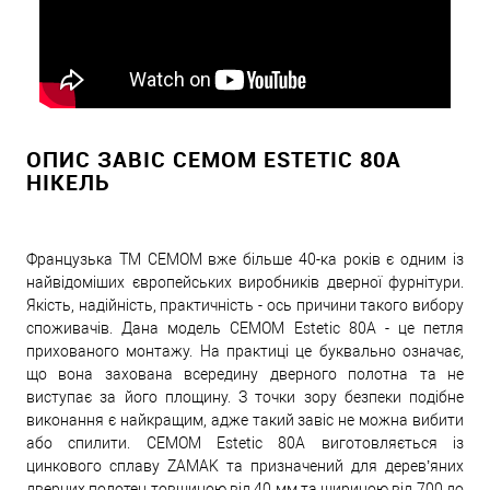
ОПИС ЗАВІС CEMOM ESTETIC 80A
НІКЕЛЬ
Французька ТМ CEMOM вже більше 40-ка років є одним із
найвідоміших європейських виробників дверної фурнітури.
Якість, надійність, практичність - ось причини такого вибору
споживачів. Дана модель CEMOM Estetic 80A - це петля
прихованого монтажу. На практиці це буквально означає,
що вона захована всередину дверного полотна та не
виступає за його площину. З точки зору безпеки подібне
виконання є найкращим, адже такий завіс не можна вибити
або спилити. CEMOM Estetic 80A виготовляється із
цинкового сплаву ZAMAK та призначений для дерев’яних
дверних полотен товщиною від 40 мм та шириною від 700 до