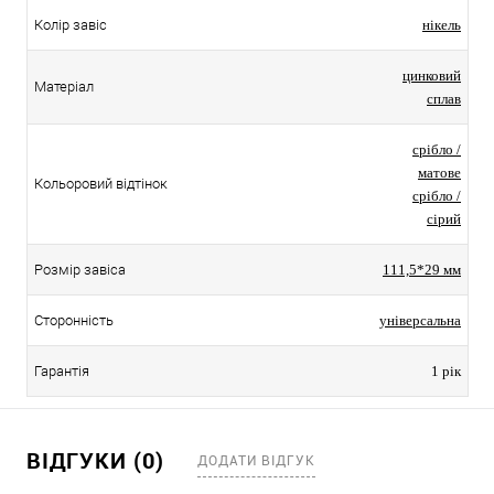
Колір завіс
нікель
цинковий
Матеріал
сплав
срібло /
матове
Кольоровий відтінок
срібло /
сірий
Розмір завіса
111,5*29 мм
Сторонність
універсальна
Гарантія
1 рік
ВІДГУКИ (0)
ДОДАТИ ВІДГУК