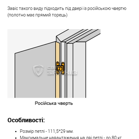
Завіс такого виду підходить під двері із російською чвертю
(полотно має прямий торець)
Особливості:
Розмір петлі - 111,5*29 мм.
Максимальне навантаження на дві петлі - до 80 кг.