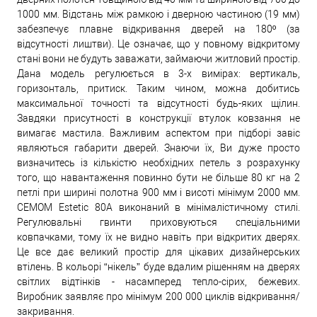
1000 мм. Відстань між рамкою і дверною частиною (19 мм)
забезпечує плавне відкривання дверей на 180º (за
відсутності лиштви). Це означає, що у повному відкритому
стані вони не будуть заважати, займаючи житловий простір.
Дана модель регулюється в 3-х вимірах: вертикаль,
горизонталь, притиск. Таким чином, можна добитись
максимальної точності та відсутності будь-яких щілин.
Завдяки присутності в конструкції втулок ковзання не
вимагає мастила. Важливим аспектом при підборі завіс
являються габарити дверей. Знаючи їх, Ви дуже просто
визначитесь із кількістю необхідних петель з розрахунку
того, що навантаження повинно бути не більше 80 кг на 2
петлі при ширині полотна 900 мм і висоті мінімум 2000 мм.
CEMOM Estetic 80A виконаний в мінімалістичному стилі.
Регулювальні гвинти приховуються спеціальними
ковпачками, тому їх не видно навіть при відкритих дверях.
Це все дає великий простір для цікавих дизайнерських
втілень. В кольорі “нікель” буде вдалим рішенням на дверях
світлих відтінків - насамперед тепло-сірих, бежевих.
Виробник заявляє про мінімум 200 000 циклів відкривання/
закривання.