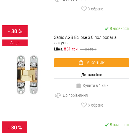
У обране
В наявності
- 30 %
Завіс AGB Eclipse 3.0 полірована
латунь
Акція
831
Ціна
грн.
1 184
грн.
У кошик
Детальніше
Купити в 1 клік
До порівняння
У обране
В наявності
- 30 %