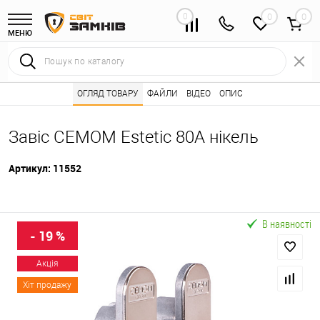
0
0
МЕНЮ
Інтернет магазин замків
ОГЛЯД ТОВАРУ
Каталог товарів ⭐
ФАЙЛИ
ВІДЕО
ОПИС
Дверні петлі 🌟
•
•
•
Завіс CEMOM Estetic 80A нікель
Артикул:
11552
В наявності
- 19 %
Акція
Хіт продажу