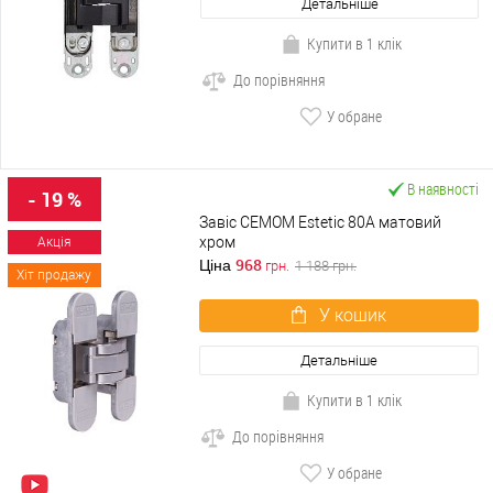
Детальніше
Купити в 1 клік
До порівняння
У обране
В наявності
- 19 %
Завіс CEMOM Estetic 80A матовий
хром
Акція
968
Ціна
грн.
1 188
грн.
Хіт продажу
У кошик
Детальніше
Купити в 1 клік
До порівняння
У обране