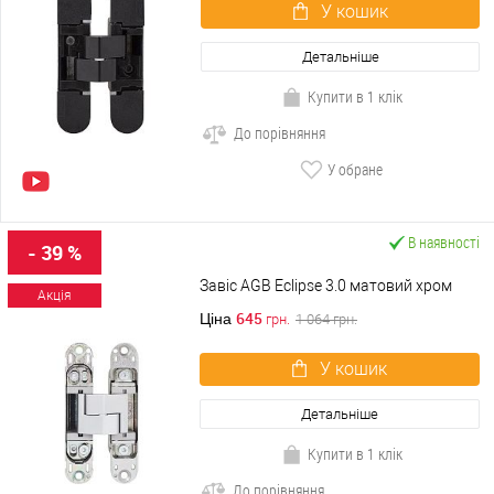
У кошик
Детальніше
Купити в 1 клік
До порівняння
У обране
В наявності
- 39 %
Завіс AGB Eclipse 3.0 матовий хром
Акція
645
Ціна
грн.
1 064
грн.
У кошик
Детальніше
Купити в 1 клік
До порівняння