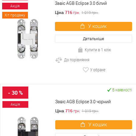
Завіс AGB Eclipse 3.0 білий
Акція
716
Ціна
грн.
1 019
грн.
Хіт продажу
У кошик
Детальніше
Купити в 1 клік
До порівняння
У обране
В наявності
- 30 %
Завіс AGB Eclipse 3.0 чорний
Акція
716
Ціна
грн.
1 019
грн.
У кошик