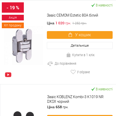
В наявності
- 19 %
Завіс CEMOM Estetic 80A білий
Акція
1 020
Ціна
грн.
1 252
грн.
Хіт продажу
У кошик
Детальніше
Купити в 1 клік
До порівняння
У обране
В наявності
Завіс KOBLENZ Kombi-3 K1019 NR
DXSX чорний
658
Ціна
грн.