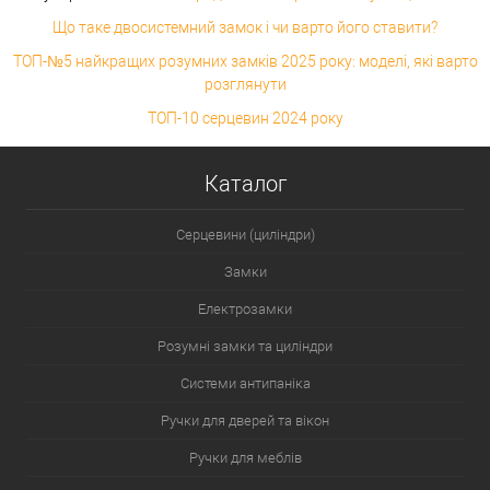
Що таке двосистемний замок і чи варто його ставити?
ТОП-№5 найкращих розумних замків 2025 року: моделі, які варто
розглянути
ТОП-10 серцевин 2024 року
Каталог
Серцевини (циліндри)
Замки
Електрозамки
Розумні замки та циліндри
Системи антипаніка
Ручки для дверей та вікон
Ручки для меблів