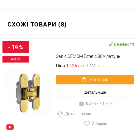
СХОЖІ ТОВАРИ (8)
В наявності
- 19 %
Завіс CEMOM Estetic 80A латунь
Акція
1 125
Ціна
грн.
1 382
грн.
В кошик
Детальніше
Купити в 1 клік
До порівняння
У обране