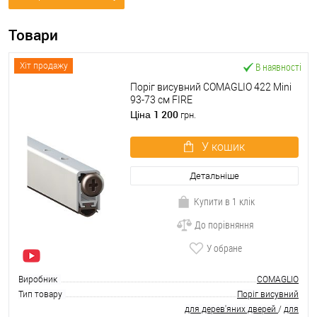
Товари
В наявності
Хіт продажу
Поріг висувний COMAGLIO 422 Mini
93-73 cм FIRE
1 200
Ціна
грн.
У кошик
Детальніше
Купити в 1 клік
До порівняння
У обране
Виробник
COMAGLIO
Тип товару
Поріг висувний
для дерев'яних дверей
/
для