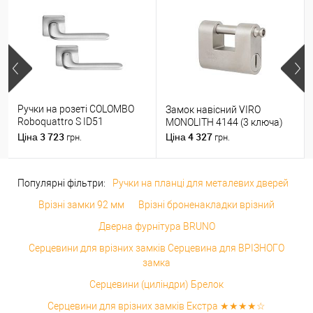
Ручки на розеті COLOMBO
Замок навісний VIRO
Roboquattro S ID51
MONOLITH 4144 (3 ключа)
(PT19BZG-PT13) матовий
3 723
4 327
Ціна
Ціна
грн.
грн.
хром
Популярні фільтри:
Ручки на планці для металевих дверей
Врізні замки 92 мм
Врізні броненакладки врізний
Дверна фурнітура BRUNO
Серцевини для врізних замків Серцевина для ВРІЗНОГО
замка
Серцевини (циліндри) Брелок
Серцевини для врізних замків Екстра ★★★★☆