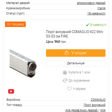
Матеріал дверей
алюмінієвих дверей
Країна виробник
Італія
Статус (гурт)
1В наявності
В наявності
Хіт продажу
Поріг висувний COMAGLIO 422 Mini
53-33 cм FIRE
960
Ціна
грн.
У кошик
Детальніше
Купити в 1 клік
До порівняння
У обране
Виробник
COMAGLIO
Тип товару
Поріг висувний
для дерев'яних дверей
/
для