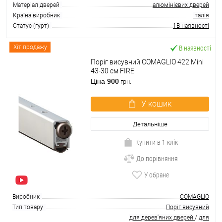
Матеріал дверей
алюмінієвих дверей
Країна виробник
Італія
Статус (гурт)
1В наявності
В наявності
Хіт продажу
Поріг висувний COMAGLIO 422 Mini
43-30 cм FIRE
900
Ціна
грн.
У кошик
Детальніше
Купити в 1 клік
До порівняння
У обране
Виробник
COMAGLIO
Тип товару
Поріг висувний
для дерев'яних дверей
/
для