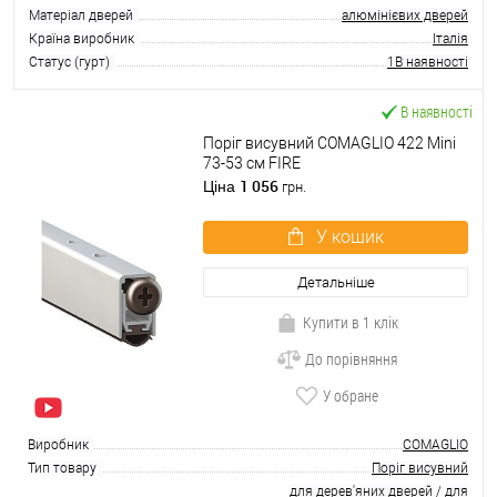
Матеріал дверей
алюмінієвих дверей
Країна виробник
Італія
Статус (гурт)
1В наявності
В наявності
Поріг висувний COMAGLIO 422 Mini
73-53 cм FIRE
1 056
Ціна
грн.
У кошик
Детальніше
Купити в 1 клік
До порівняння
У обране
Виробник
COMAGLIO
Тип товару
Поріг висувний
для дерев'яних дверей
/
для