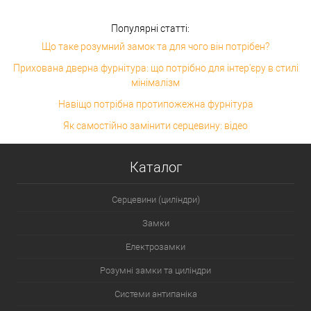
Популярні статті:
Що таке розумний замок та для чого він потрібен?
Прихована дверна фурнітура: що потрібно для інтер'єру в стилі
мінімалізм
Навіщо потрібна протипожежна фурнітура
Як самостійно замінити серцевину: відео
Каталог
Серцевини (циліндри)
Замки
Електрозамки
Розумні замки та циліндри
Системи антипаніка