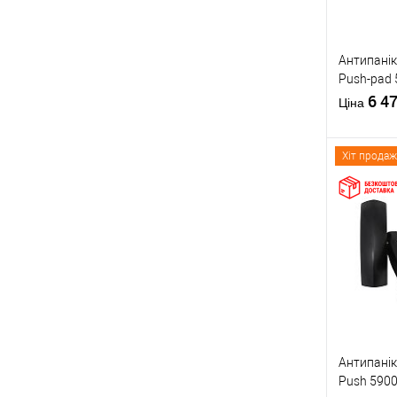
Антипанік
Push-pad 
язичком
6 4
Ціна
Хіт продаж
Купити
У о
Виробник
Тип товару
Антипанік
Push 5900