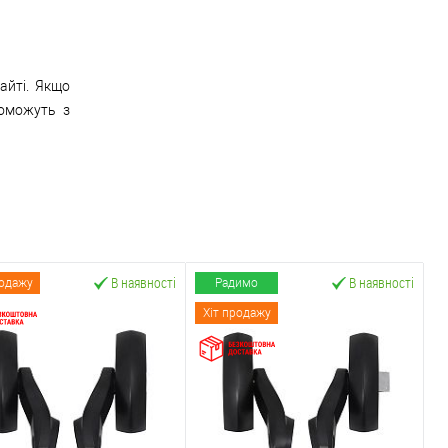
айті. Якщо
поможуть з
В наявності
В наявності
родажу
Радимо
Хіт продажу