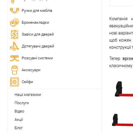
Ручки для меблів
Компанія
Броненакладки
евакуаційни
нові варіан
Завіси для дверей
щоб кожен 
Дотягувачі дверей
конструкції 
вріз
Розсувні системи
Тепер
класичному 
Аксесуари
Сейфи
Наші магазини
Послуги
Відео
Акції
Блог