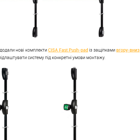
CISA Fast Push-pad
вгору-вниз
ми додали нові комплекти
із защіпками
підлаштувати систему під конкретні умови монтажу.