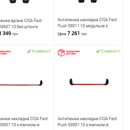
Антипаніка накладна CISA Fast
аніка врізна CISA Fast
Push 59011.10 модульна з
59607.10 без штанги
8 349
язичком без штанги
7 261
Ціна
грн.
грн.
В наявності
В наявності
У кошик
У кошик
упити в 1 клік
До
Купити в 1 клік
До
порівняння
порівняння
У обране
У обране
ник
CISA
Виробник
CISA
Механізм врізної
Механізм
вару
антипаніки
накладної
для металевих
Тип товару
антипаніки
аніка накладна CISA Fast
Антипаніка накладна CISA Fast
дверей
/
для
для алюмінієвих
59001.10 з язичком зі
Push 59001.10 з язичком зі
дерев'яних дверей
дверей
/
для