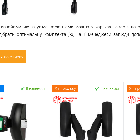
 ознайомитися з усіма варіантами можна у картках товарів на с
ідібрати оптимальну комплектацію, наші менеджери завжди до
я до списку
В наявності
В наявності
Хіт продажу
Хіт п