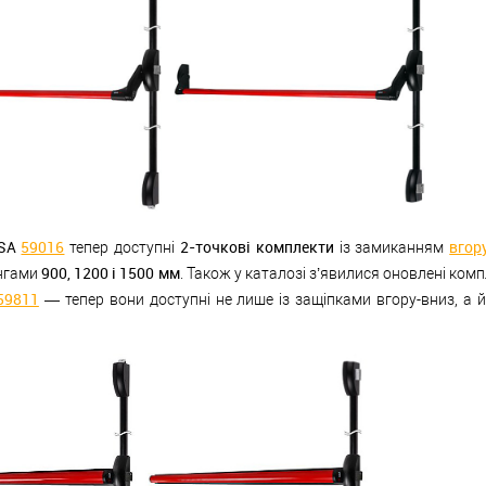
ISA
59016
2-точкові комплекти
вгор
тепер доступні
із замиканням
900, 1200 і 1500 мм
нгами
. Також у каталозі з’явилися оновлені ком
59811
— тепер вони доступні не лише із защіпками вгору-вниз, а 