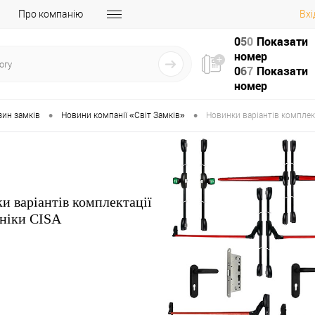
Про компанію
Вхі
0
5
0
Показати
номер
0
6
7
Показати
номер
•
•
зин замків
Новини компанії «Світ Замків»
Новинки варіантів комплект
и варіантів комплектації
ніки CISA