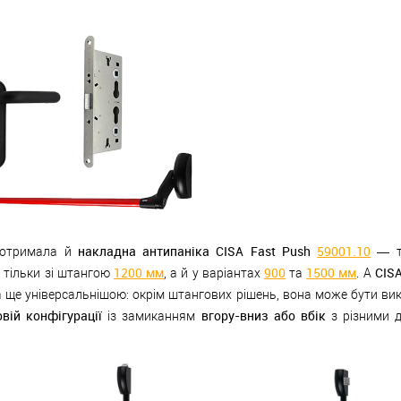
накладна антипаніка CISA Fast Push
59001.10
 отримала й
— т
1200 мм
900
1500 мм
CISA
 тільки зі штангою
, а й у варіантах
та
. А
 ще універсальнішою: окрім штангових рішень, вона може бути ви
вій конфігурації
вгору-вниз або вбік
із замиканням
з різними 