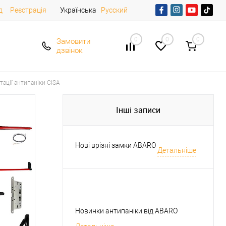
д
Реєстрація
Українська
Русский
0
0
0
Замовити
дзвінок
ації антипаніки CISA
Інші записи
Нові врізні замки ABARO
Детальніше
Новинки антипаніки від ABARO