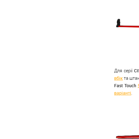
C
Для серії
вбік
та шта
Fast Touch
варіанті
.