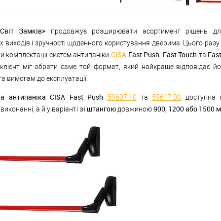
«Світ Замків»
продовжує розширювати асортимент рішень дл
х виходів і зручності щоденного користування дверима. Цього разу
CISA
Fast Push, Fast Touch
Fast
ти комплектації систем антипаніки
та
клієнт міг обрати саме той формат, який найкраще відповідає йо
та вимогам до експлуатації.
на антипаніка CISA Fast Push
59607.10
та
59617.00
доступна 
зі штангою
900, 1200 або 1500 
виконанні, а й у варіанті
довжиною