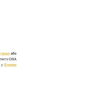
у-вниз
або
CISA
плекти
бічному
й у