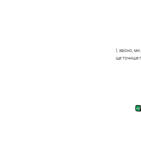
І, звісно, 
ще точніше 