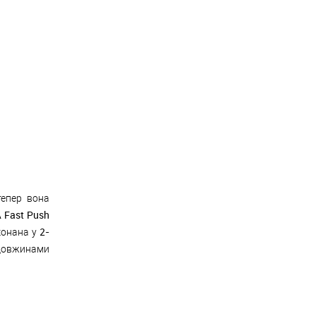
епер вона
 Fast Push
2-
конана у
довжинами