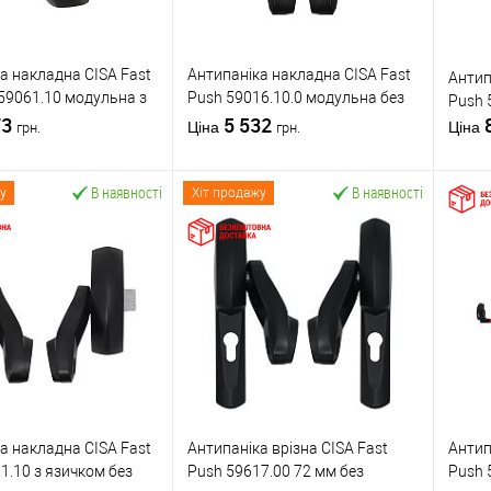
а накладна CISA Fast
Антипаніка накладна CISA Fast
Антип
59061.10 модульна з
Push 59016.10.0 модульна без
Push 
73
язичка без штанги
5 532
Ціна
Ціна
грн.
грн.
В наявності
В наявності
у
Хіт продажу
У кошик
У кошик
 в 1 клік
До
Купити в 1 клік
До
К
порівняння
порівняння
бране
У обране
CISA
Виробник
CISA
Вироб
Комплект
Механізм
накладної
накладної
Тип то
антипаніки
Тип товару
антипаніки
а накладна CISA Fast
Антипаніка врізна CISA Fast
Антип
для алюмінієвих
для алюмінієвих
1.10 з язичком без
Push 59617.00 72 мм без
Push 
дверей
/
для
дверей
/
для