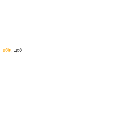
вбік
і
, щоб