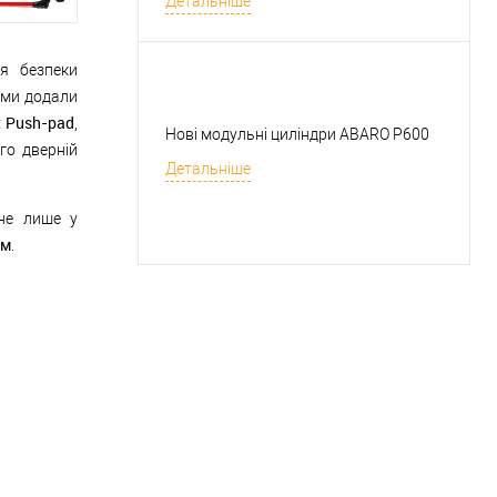
Детальніше
я безпеки
 ми додали
 Push-pad
,
Нові модульні циліндри ABARO P600
го дверній
Детальніше
не лише у
мм
.