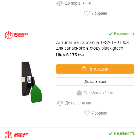
До порівняння
У обране
В наявності
Антипаніка накладна TESA TP91008
для запасного виходу black green
чорно-зелений
6 175
Ціна
грн.
В кошик
Детальніше
Придбати в 1 клік
До порівняння
У обране
В наявності