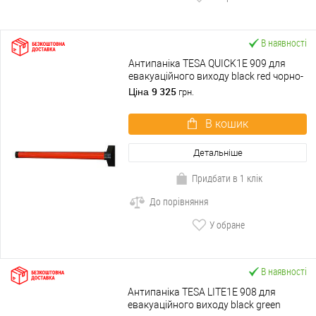
В наявності
Антипаніка TESA QUICK1E 909 для
евакуаційного виходу black red чорно-
червоний
9 325
Ціна
грн.
В кошик
Детальніше
Придбати в 1 клік
До порівняння
У обране
В наявності
Антипаніка TESA LITE1E 908 для
евакуаційного виходу black green