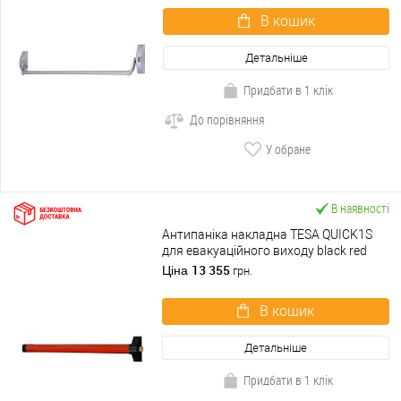
В кошик
Детальніше
Придбати в 1 клік
До порівняння
У обране
В наявності
Антипаніка накладна TESA QUICK1S
для евакуаційного виходу black red
чорно-червоний
13 355
Ціна
грн.
В кошик
Детальніше
Придбати в 1 клік