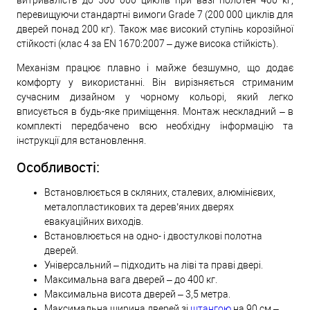
витривалість до 500 000 циклів при вазі полотен 400 кг,
перевищуючи стандартні вимоги Grade 7 (200 000 циклів для
дверей понад 200 кг). Також має високий ступінь корозійної
стійкості (клас 4 за EN 1670:2007 – дуже висока стійкість).
Механізм працює плавно і майже безшумно, що додає
комфорту у використанні. Він вирізняється стриманим
сучасним дизайном у чорному кольорі, який легко
вписується в будь-яке приміщення. Монтаж нескладний – в
комплекті передбачено всю необхідну інформацію та
інструкції для встановлення.
Особливості:
Встановлюється в скляних, сталевих, алюмінієвих,
металопластикових та дерев’яних дверях
евакуаційних виходів.
Встановлюється на одно- і двостулкові полотна
дверей.
Універсальний – підходить на ліві та праві двері.
Максимальна вага дверей – до 400 кг.
Максимальна висота дверей – 3,5 метра.
Максимальна ширина дверей зі
штангою
на 90 см –