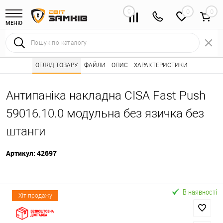
0
0
МЕНЮ
Інтернет магазин замків
ОГЛЯД ТОВАРУ
ФАЙЛИ
Каталог товарів ⭐
ОПИС
ХАРАКТЕРИСТИКИ
Системи антипанік
•
•
Антипаніка накладна CISA Fast Push
59016.10.0 модульна без язичка без
штанги
Артикул:
42697
В наявності
Хіт продажу