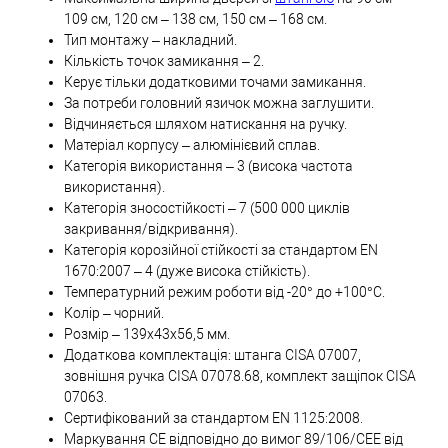
109 см, 120 см – 138 см, 150 см – 168 см.
Тип монтажу – накладний.
Кількість точок замикання – 2.
Керує тільки додатковими точами замикання.
За потреби головний язичок можна заглушити.
Відчиняється шляхом натискання на ручку.
Матеріал корпусу – алюмінієвий сплав.
Категорія використання – 3 (висока частота
використання).
Категорія зносостійкості – 7 (500 000 циклів
закривання/відкривання).
Категорія корозійної стійкості за стандартом EN
1670:2007 – 4 (дуже висока стійкість).
Температурний режим роботи від -20° до +100°С.
Колір – чорний.
Розмір – 139х43х56,5 мм.
Додаткова комплектація: штанга CISA 07007,
зовнішня ручка CISA 07078.68, комплект защіпок CISA
07063.
Сертифікований за стандартом EN 1125:2008.
Маркування CE відповідно до вимог 89/106/CEE від