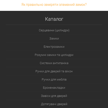
Як правильно заміряти зламаний замок?
Каталог
Серцевини (циліндри)
Замки
Електрозамки
Розумні замки та циліндри
Системи антипаніка
Ручки для дверей та вікон
Ручки для меблів
Броненакладки
Завіси для дверей
Дотягувачі дверей