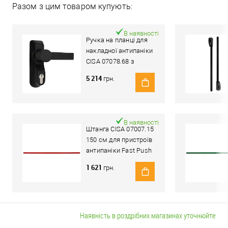
Разом з цим товаром купують:
В наявності
Ручка на планці для
накладної антипаніки
CISA 07078.68 з
циліндром C2000
5 214
грн.
чорна
В наявності
Штанга CISA 07007.15
150 см для пристроїв
антипаніки Fast Push
червоний
1 621
грн.
Наявність в роздрібних магазинах уточнюйте