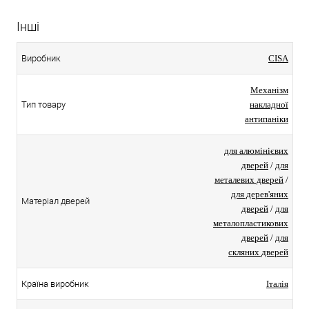
Інші
Виробник
CISA
Механізм
Тип товару
накладної
антипаніки
для алюмінієвих
дверей
/
для
металевих дверей
/
для дерев'яних
Матеріал дверей
дверей
/
для
металопластикових
дверей
/
для
скляних дверей
Країна виробник
Італія