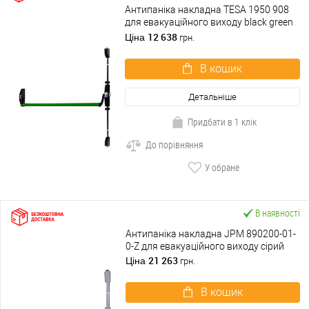
Антипаніка накладна TESA 1950 908
для евакуаційного виходу black green
чорно-зелений
12 638
Ціна
грн.
В кошик
Детальніше
Придбати в 1 клік
До порівняння
У обране
В наявності
Антипаніка накладна JPM 890200-01-
0-Z для евакуаційного виходу сірий
21 263
Ціна
грн.
В кошик