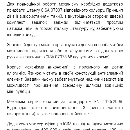
Для повноцінної роботи механізму необхідно додатково
придбати штангу CISA 07007 відповідного кольору. Принцип
дії з її використанням такий: з внутрішньої сторони дверей
комплект защіпок завжди відчиняється простим
натисканням на горизонтальну штангу-ручку, забезпечуючи
швидкий вихід.
Зовнішній доступ можна організувати двома способами: без
можливості відчинення або з керуванням за допомогою
ручки з серцевиною CISA 07078.68 (купується окремо).
Корпус механізма виконаний із приємного на дотик
алюмінію. Язичок містить в своїй конструкції антизламний
елемент. Завдяки ньому забезпечується надійний захист від
можливості проникнення всередину шляхом зовнішніх
маніпуляцій.
Механізм сертифікований за стандартом EN 1125:2008.
Відповідає категорії використання 3 (висока частота
використання) та категорії зносостійкості 7.
Додатково має сертифікацію ICIM, що підтверджує механічну