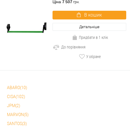
чорно-зелений
7 507
Ціна
грн.
В кошик
Детальніше
Придбати в 1 клік
До порівняння
У обране
ABARO(10)
CISA(102)
JPM(2)
MARVON(5)
SANTOS(3)