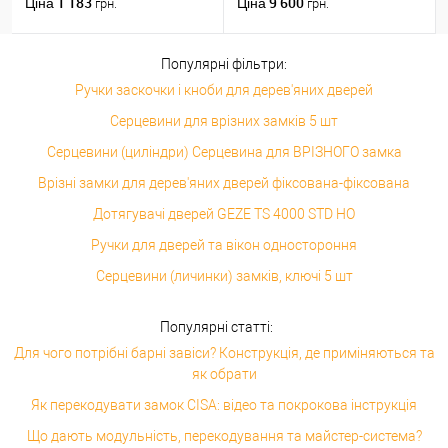
1 183
9 600
Ціна
Ціна
грн.
грн.
прозорий
Популярні фільтри:
Ручки заскочки і кноби для дерев'яних дверей
Серцевини для врізних замків 5 шт
Серцевини (циліндри) Серцевина для ВРІЗНОГО замка
Врізні замки для дерев'яних дверей фіксована-фіксована
Дотягувачі дверей GEZE TS 4000 STD HO
Ручки для дверей та вікон одностороння
Серцевини (личинки) замків, ключі 5 шт
Популярні статті:
Для чого потрібні барні завіси? Конструкція, де приміняються та
як обрати
Як перекодувати замок CISA: відео та покрокова інструкція
Що дають модульність, перекодування та майстер-система?