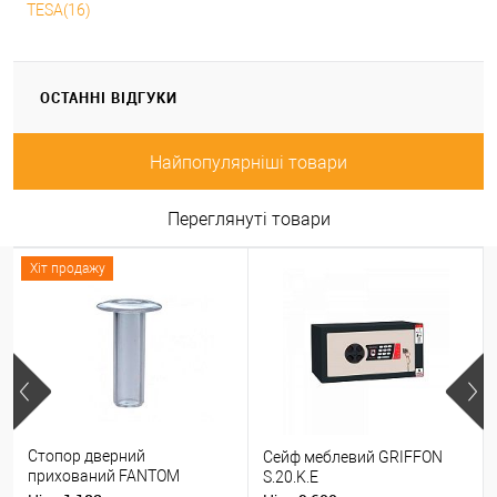
TESA(16)
ОСТАННІ ВІДГУКИ
Найпопулярніші товари
Переглянуті товари
Хіт продажу
Стопор дверний
Сейф меблевий GRIFFON
прихований FANTOM
S.20.K.E
PREMIUM магнітний