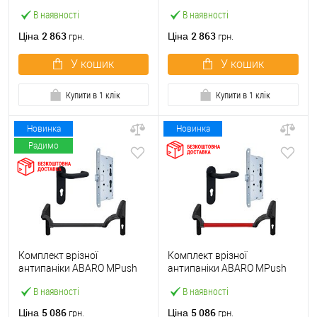
Eco Black 72мм 1000 мм
Eco Red 72мм 1000 мм
В наявності
В наявності
чорний із замком та ручкою
червоний із замком та
ручкою
2 863
2 863
Ціна
Ціна
грн.
грн.
У кошик
У кошик
Купити в 1 клік
Купити в 1 клік
Новинка
Новинка
Радимо
Комплект врізної
Комплект врізної
антипаніки ABARO МPush
антипаніки ABARO МPush
Strong Black 72мм 1000 мм
Strong Red 72мм 1000 мм
В наявності
В наявності
чорний із замком та ручкою
червоний із замком та
ручкою
5 086
5 086
Ціна
Ціна
грн.
грн.