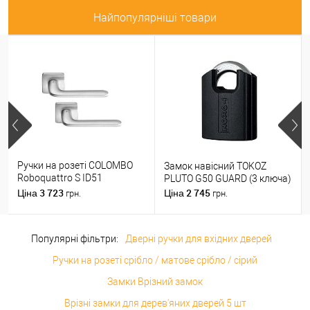
Найпопулярніші товари
Ручки на розеті COLOMBO
Замок навісний TOKOZ
Roboquattro S ID51
PLUTO G50 GUARD (3 ключа)
(PT19BZG-PT13) матовий
3 723
2 745
Ціна
Ціна
грн.
грн.
хром
Популярні фільтри:
Дверні ручки для вхідних дверей
Ручки на розеті срібло / матове срібло / сірий
Замки Врізний замок
Врізні замки для дерев'яних дверей 5 шт