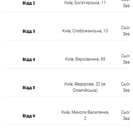
Відд 2
Київ, Богатирська, 11
Завтр
Сьогод
Відд 3
Київ, Слобожанська, 13
Завтр
Сьогод
Відд 4
Київ, Верховинна, 69
Завтр
Київ, Федорова, 32 (м.
Сьогод
Відд 5
Олімпійська)
Завтр
Київ, Миколи Василенка,
Сьогод
Відд 6
2
Завтр