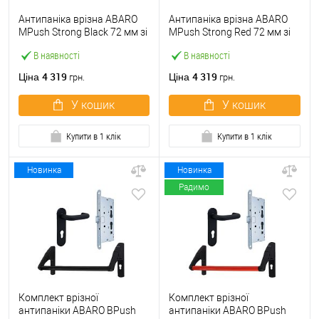
Антипаніка врізна ABARO
Антипаніка врізна ABARO
МPush Strong Black 72 мм зі
МPush Strong Red 72 мм зі
штангою 1000 мм чорна
штангою 1000 мм червона
В наявності
В наявності
4 319
4 319
Ціна
Ціна
грн.
грн.
У кошик
У кошик
Купити в 1 клік
Купити в 1 клік
Новинка
Новинка
Радимо
Комплект врізної
Комплект врізної
антипаніки ABARO BPush
антипаніки ABARO BPush