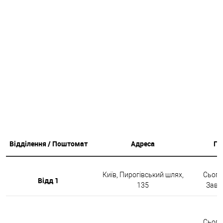
Відділення / Поштомат
Адреса
Гр
Київ, Пирогівський шлях,
Сьогод
Відд 1
135
Завтр
Сьогод