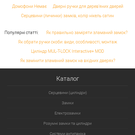
Домофони Немає
Дверні ручки для дерев'яних дверей
Серцевини (личинки) замків, колір нікель сатин
Популярні статті:
Як правильно заміряти зламаний замок?
Як обрати ручки скоби: види, особливості, монтаж
Циліндр MUL-T-LOCK Interactive+ MOD
Як замінити зламаний замок на вхідних дверях?
Каталог
Серцевини (циліндри)
Замки
Електрозамки
Розумні замки та циліндри
Системи антипаніка