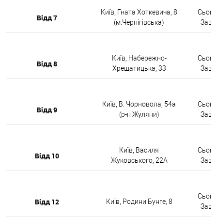
Київ, Гната Хоткевича, 8
Сьогод
Відд 7
(м.Чернігівська)
Завтр
Київ, Набережно-
Сьогод
Відд 8
Хрещатицька, 33
Завтр
Київ, В. Чорновола, 54а
Сьогод
Відд 9
(р-н Жуляни)
Завтр
Київ, Василя
Сьогод
Відд 10
Жуковського, 22А
Завтр
Сьогод
Відд 12
Київ, Родини Бунге, 8
Завтр