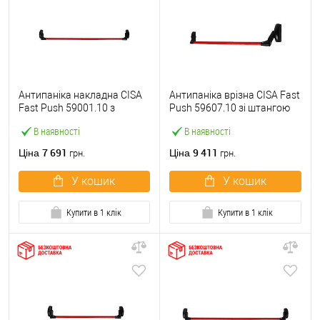
Антипаніка накладна CISA
Антипаніка врізна CISA Fast
Fast Push 59001.10 з
Push 59607.10 зі штангою
язичком зі штангою 1200
1200 мм червона
В наявності
В наявності
мм червона
7 691
9 411
Ціна
Ціна
грн.
грн.
У кошик
У кошик
Купити в 1 клік
Купити в 1 клік