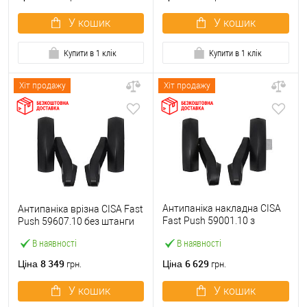
У кошик
У кошик
Купити в 1 клік
Купити в 1 клік
Хіт продажу
Хіт продажу
Антипаніка накладна CISA
Антипаніка врізна CISA Fast
Fast Push 59001.10 з
Push 59607.10 без штанги
язичком без штанги
В наявності
В наявності
8 349
6 629
Ціна
Ціна
грн.
грн.
У кошик
У кошик