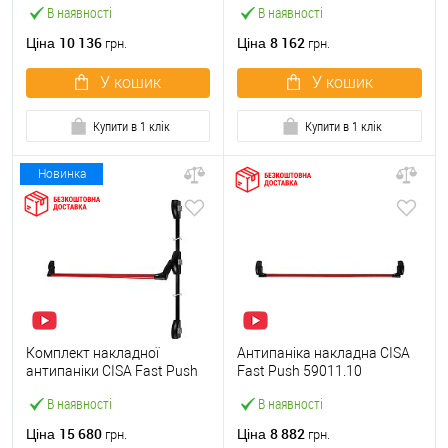
В наявності
В наявності
штангою 900 мм червона
10 136
8 162
Ціна
Ціна
грн.
грн.
У кошик
У кошик
Купити в 1 клік
Купити в 1 клік
Новинка
Комплект накладної
Антипаніка накладна CISA
антипаніки CISA Fast Push
Fast Push 59011.10
59011.10 1200 мм 2/3-
модульна з язичком зі
В наявності
В наявності
точковий вбік червона
штангою 1500 мм червона
15 680
8 882
Ціна
Ціна
грн.
грн.