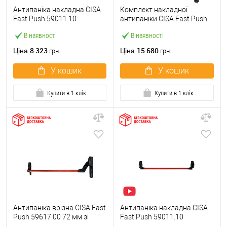
Антипаніка накладна CISA
Комплект накладної
Fast Push 59011.10
антипаніки CISA Fast Push
модульна з язичком зі
59011.10 1200 мм 2/3-
В наявності
В наявності
штангою 1200 мм червона
точковий вверх-вниз
червона
8 323
15 680
Ціна
Ціна
грн.
грн.
У кошик
У кошик
Купити в 1 клік
Купити в 1 клік
Антипаніка врізна CISA Fast
Антипаніка накладна CISA
Push 59617.00 72 мм зі
Fast Push 59011.10
штангою 1200 мм червона
модульна з язичком зі