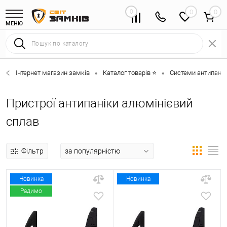
0
0
МЕНЮ
Інтернет магазин замків
Каталог товарів ⭐
Системи антипанік
•
•
Пристрої антипаніки алюмінієвий
сплав
Фільтр
Новинка
Новинка
Радимо