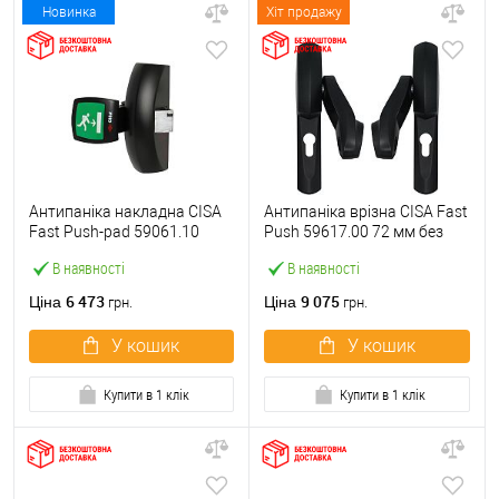
Новинка
Хіт продажу
Антипаніка накладна CISA
Антипаніка врізна CISA Fast
Fast Push-pad 59061.10
Push 59617.00 72 мм без
модульна з язичком
штанги
В наявності
В наявності
6 473
9 075
Ціна
Ціна
грн.
грн.
У кошик
У кошик
Купити в 1 клік
Купити в 1 клік