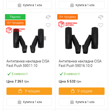
Купити в 1 клік
Купити в 1 клік
Радимо
Хіт продажу
Хіт продажу
Антипаніка накладна CISA
Антипаніка накладна CISA
Fast Push 59011.10
Fast Push 59016.10.0
модульна з язичком без
модульна без язичка без
В наявності
В наявності
штанги
штанги
7 261
5 532
Ціна
Ціна
грн.
грн.
У кошик
У кошик
Купити в 1 клік
Купити в 1 клік