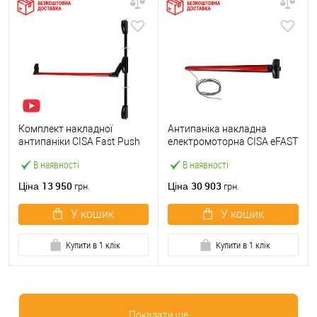
Комплект накладної
Антипаніка накладна
антипаніки CISA Fast Push
електромоторна CISA eFAST
59016.10 1200 мм 2-
59851.10 1200 мм червона
В наявності
В наявності
точковий вверх-вниз
червона
13 950
30 903
Ціна
Ціна
грн.
грн.
У кошик
У кошик
Купити в 1 клік
Купити в 1 клік
Показати ще