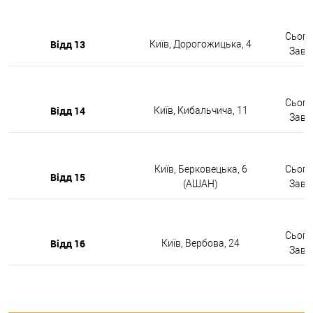
Сьогод
Відд 13
Київ, Дорогожицька, 4
Завтр
Сьогод
Відд 14
Київ, Кибальчича, 11
Завтр
Київ, Берковецька, 6
Сьогод
Відд 15
(АШАН)
Завтр
Сьогод
Відд 16
Київ, Вербова, 24
Завтр