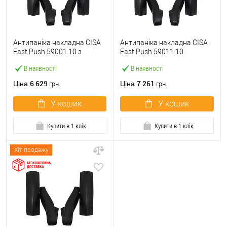
Антипаніка накладна CISA
Антипаніка накладна CISA
Fast Push 59001.10 з
Fast Push 59011.10
язичком без штанги
модульна з язичком без
В наявності
В наявності
штанги
6 629
7 261
Ціна
Ціна
грн.
грн.
У кошик
У кошик
Купити в 1 клік
Купити в 1 клік
Хіт продажу