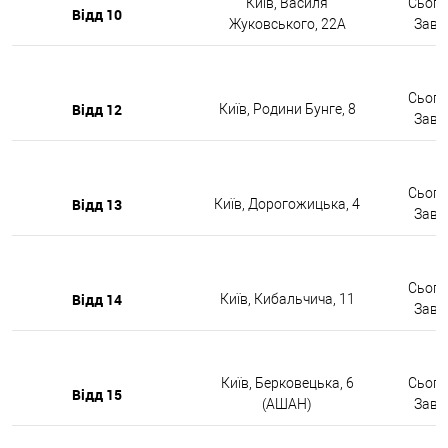
Київ, Василя
Сьогод
Відд 10
Жуковського, 22А
Завтр
Сьогод
Відд 12
Київ, Родини Бунге, 8
Завтр
Сьогод
Відд 13
Київ, Дорогожицька, 4
Завтр
Сьогод
Відд 14
Київ, Кибальчича, 11
Завтр
Київ, Берковецька, 6
Сьогод
Відд 15
(АШАН)
Завтр