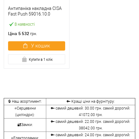
Антипаніка накладна CISA
Fast Push 59016.10.0
модульна без язичка без
В наявності
штанги
5 532
Ціна
грн.
У кошик
Купити в 1 клік
🔒 Наш асортимент:
🔑 Кращі ціни на фурнітуру:
⭐Серцевини
🔑 самий дешевий: 30.00 грн. самий дорогий:
(циліндри):
41072.00 грн.
🔑 самий дешевий: 22.00 грн. самий дорогий:
🔐Замки:
38042.00 грн.
🔑 самий дешевий: 24.00 грн. самий дорогий:
⭐Електрозамки: