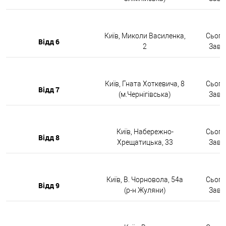
Київ, Миколи Василенка,
Сьогод
Відд 6
2
Завтр
Київ, Гната Хоткевича, 8
Сьогод
Відд 7
(м.Чернігівська)
Завтр
Київ, Набережно-
Сьогод
Відд 8
Хрещатицька, 33
Завтр
Київ, В. Чорновола, 54а
Сьогод
Відд 9
(р-н Жуляни)
Завтр