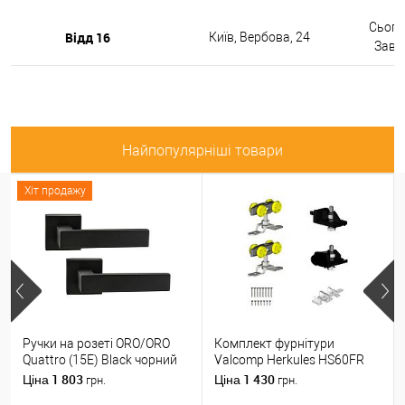
Сьогод
Відд 16
Київ, Вербова, 24
Завтр
Найпопулярніші товари
Хіт продажу
Ручки на розеті ORO/ORO
Комплект фурнітури
Quattro (15E) Black чорний
Valcomp Herkules HS60FR
матовий
для 1 полотна з дерева до
1 803
1 430
Ціна
Ціна
грн.
грн.
60 кг без направляючої