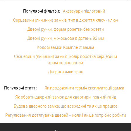
Популярні фільтри:
Аксесуари підлоговий
Серцевини (личинки) замків, тип відкриття ключ - ключ
Дверні ручки, форма розетки без розети
Дверні ручки, міжосьова відстань 92 мм
Кодові замки Комплект замка
Серцевини (личинки) замків, колір воротка серцевини
хром полірований
Дверні замки трос
Популярні статті:
Як продовжити термін експлуатації замка
Як обрати дверний замок для квартири: повний гайд
Будова дверного замка: що всередині та як це працює
Регулювання дотягувача дверей – коли і як це потрібно робити