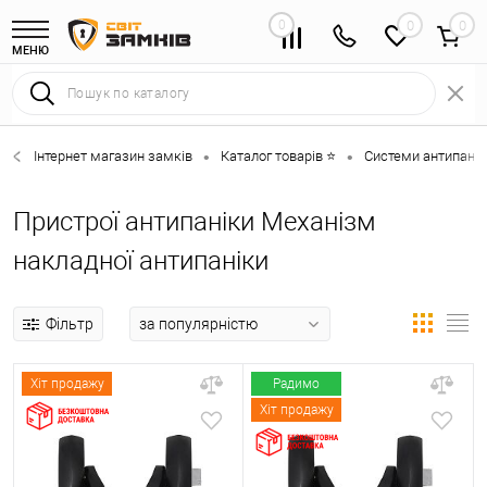
0
0
МЕНЮ
Інтернет магазин замків
Каталог товарів ⭐
Системи антипанік
•
•
Пристрої антипаніки Механізм
накладної антипаніки
Фільтр
Хіт продажу
Радимо
Хіт продажу