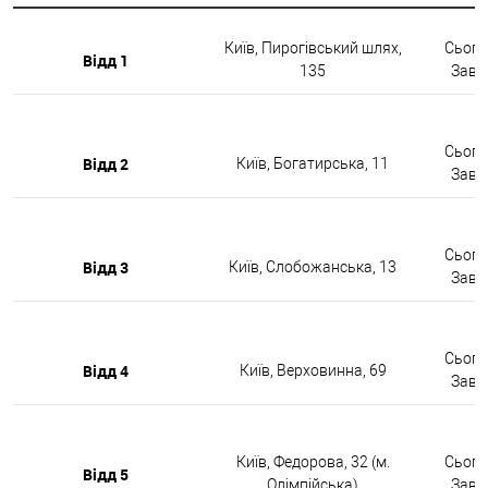
Київ, Пирогівський шлях,
Сьогод
Відд 1
135
Завтр
Сьогод
Відд 2
Київ, Богатирська, 11
Завтр
Сьогод
Відд 3
Київ, Слобожанська, 13
Завтр
Сьогод
Відд 4
Київ, Верховинна, 69
Завтр
Київ, Федорова, 32 (м.
Сьогод
Відд 5
Олімпійська)
Завтр