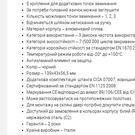
Є кріплення для додаткових точок замикання.
За потреби головний язичок можна заглушити.
Кількість можливих точок замикання – 1, 2, 3.
Відчиняється шляхом натискання на ручку.
Матеріал корпусу – алюмінієвий сплав.
Категорія використання – 3 (висока частота використа
Категорія зносостійкості – 7 (500 000 циклів закриван
Категорія корозійної стійкості за стандартом EN 1670:2
Температурний режим роботи від -20° до +100°С.
Антизламний елемент на защіпці.
Колір – чорний.
Розмір – 139х43х56,5 мм.
Додаткова комплектація: штанга CISA 07007, зовнішня 
Сертифікований за стандартом EN 1125:2008.
Маркування CE відповідно до вимог 89/106/CEE від IC
Може застосовуватися на протипожежних полотнах.
Для монтажу на скляні двері потрібно докупити спеціа
Доступний до замовлення в кольорах корпусу: білий (RA
нержавіюча сталь (C2).
Гарантія – 2 роки.
Країна виробник – Італія.