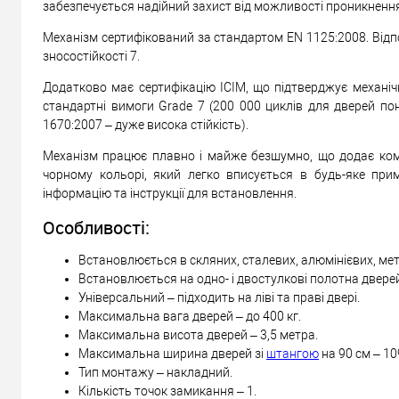
забезпечується надійний захист від можливості проникненн
Механізм сертифікований за стандартом EN 1125:2008. Відпо
зносостійкості 7.
Додатково має сертифікацію ICIM, що підтверджує механіч
стандартні вимоги Grade 7 (200 000 циклів для дверей пона
1670:2007 – дуже висока стійкість).
Механізм працює плавно і майже безшумно, що додає ком
чорному кольорі, який легко вписується в будь-яке при
інформацію та інструкції для встановлення.
Особливості:
Встановлюється в скляних, сталевих, алюмінієвих, ме
Встановлюється на одно- і двостулкові полотна двере
Універсальний – підходить на ліві та праві двері.
Максимальна вага дверей – до 400 кг.
Максимальна висота дверей – 3,5 метра.
Максимальна ширина дверей зі
штангою
на 90 см – 10
Тип монтажу – накладний.
Кількість точок замикання – 1.