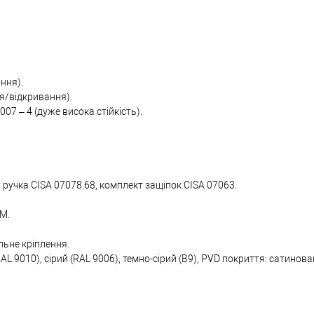
ння).
ня/відкривання).
007 – 4 (дуже висока стійкість).
ручка CISA 07078.68, комплект защіпок CISA 07063.
IM.
льне кріплення.
L 9010), сірий (RAL 9006), темно-сірий (B9), PVD покриття: сатинов