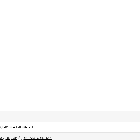
дної антипаніки
х дверей
/
для металевих