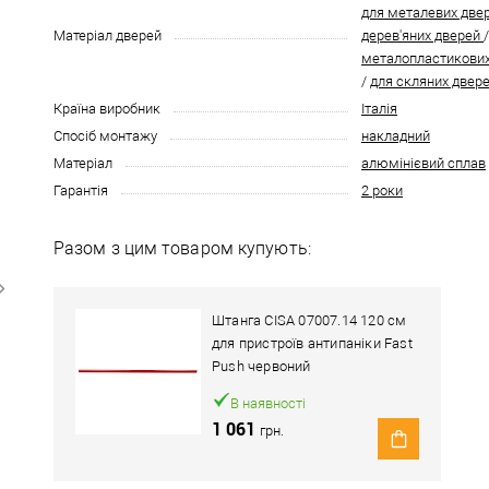
для металевих две
Матеріал дверей
дерев'яних дверей
металопластикових
/
для скляних двер
Країна виробник
Італія
Спосіб монтажу
накладний
Матеріал
алюмінієвий сплав
Гарантія
2 роки
Разом з цим товаром купують:
Штанга CISA 07007.14 120 см
для пристроїв антипаніки Fast
Push червоний
В наявності
1 061
грн.