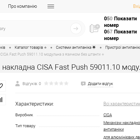
Про компанію
Вхі
0
5
0
Показати
номер
0
6
7
Показати
номер
•
•
•
ків
Каталог товарів ⭐
Системи антипаніка 🌟
Пристрої антипаніки
 CISA Fast Push 59011.10 модульна з язичком без штанги ⭐
 накладна CISA Fast Push 59011.10 мод
Відгуків: 0
Додати відгук
Характеристики:
Всі характеристи
Виробник
CISA
Механізм накладно
Тип товару
антипаніки
для алюмінієвих д