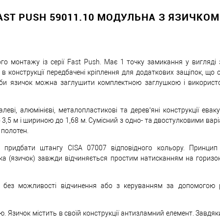
AST PUSH 59011.10 МОДУЛЬНА З ЯЗИЧКОМ
Оплата
безкоштовно
го монтажу із серії Fast Push. Має 1 точку замикання у вигляді 
 в конструкції передбачені кріплення для додаткових защіпок, що
еби язичок можна заглушити комплектною заглушкою і використ
еві, алюмінієві, металопластикові та дерев’яні конструкції евак
 3,5 м і шириною до 1,68 м. Сумісний з одно- та двостулковими вар
 полотен.
 придбати штангу CISA 07007 відповідного кольору. Принцип д
пка (язичок) завжди відчиняється простим натисканням на горизо
: без можливості відчинення або з керуванням за допомогою 
. Язичок містить в своїй конструкції антизламний елемент. Завдя