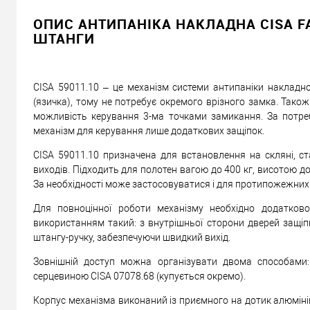
ОПИС АНТИПАНІКА НАКЛАДНА CISA F
Доставка
ШТАНГИ
Доставка систем антипаніки від 4000 грн здійснюється 
«Новою Поштою» по Україні
CISA 59011.10 – це механізм системи антипаніки накладно
Самовивіз
(язичка), тому не потребує окремого врізного замка. Також
можливість керування 3-ма точками замикання. За потр
Мінімальна сума замовлення 400 грн
механізм для керування лише додаткових защіпок.
Доставка накладеним платежем від 400 грн
CISA 59011.10 призначена для встановлення на скляні, стал
виходів. Підходить для полотен вагою до 400 кг, висотою до
За необхідності може застосовуватися і для протипожежних
Відправити посилання другу
Для повноцінної роботи механізму необхідно додатково
використанням такий: з внутрішньої сторони дверей защі
штангу-ручку, забезпечуючи швидкий вихід.
Зовнішній доступ можна організувати двома способами
серцевиною CISA 07078.68 (купується окремо).
Корпус механізма виконаний із приємного на дотик алюмінію