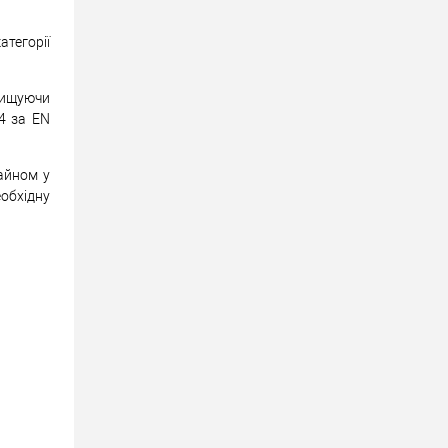
атегорії
вищуючи
 4 за EN
айном у
обхідну