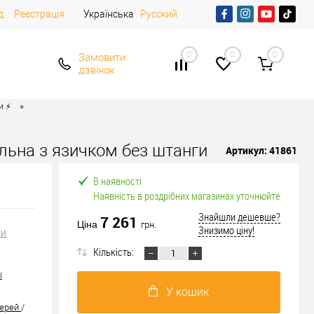
д
Реєстрація
Українська
Русский
0
0
0
Замовити
дзвінок
•
 ⚡️
ульна з язичком без штанги
Артикул:
41861
В наявності
Наявність в роздрібних магазинах уточнюйте
Знайшли дешевше?
7 261
Ціна
грн.
Знизимо ціну!
ки
Кількість:
ї
У кошик
верей
/