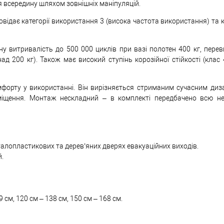
я всередину шляхом зовнішніх маніпуляцій.
відає категорії використання 3 (висока частота використання) та к
ну витривалість до 500 000 циклів при вазі полотен 400 кг, пере
д 200 кг). Також має високий ступінь корозійної стійкості (клас
форту у використанні. Він вирізняється стриманим сучасним диз
міщення. Монтаж нескладний – в комплекті передбачено всю не
талопластикових та дерев’яних дверях евакуаційних виходів.
й.
9 см, 120 см – 138 см, 150 см – 168 см.