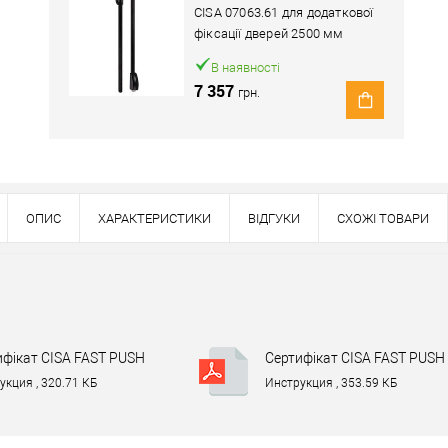
CISA 07063.61 для додаткової
фіксації дверей 2500 мм
В наявності
7 357
грн.
ОПИС
ХАРАКТЕРИСТИКИ
ВІДГУКИ
СХОЖІ ТОВАРИ
Наявність в роздрібних магазинах уточн
Знайшли деше
Знизимо 
ифікат CISA FAST PUSH
Сертифікат CISA FAST PUSH
Придбати в 1 клік
1, 59011 140AD-4.pdf
59001, 59011 0425 - CPR -
укция , 320.71 КБ
Инструкция , 353.59 КБ
002288.pdf
ей товар. Деталі запитуйте у менеджера.