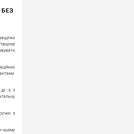
 БЕЗ
защіпки
 створює
овувати
уаційних
іантами.
ії з її
нтальну
ручки з
ки ньому