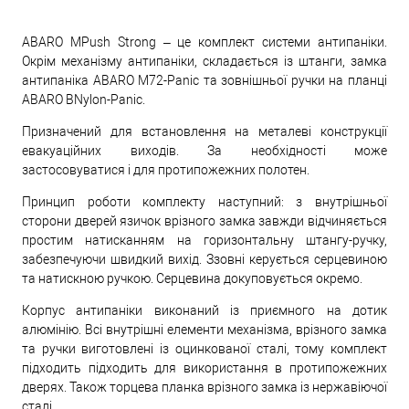
ABARO MPush Strong – це комплект системи антипаніки.
Окрім механізму антипаніки, складається із штанги, замка
антипаніка ABARO M72-Panic та зовнішньої ручки на планці
ABARO BNylon-Panic.
Призначений для встановлення на металеві конструкції
евакуаційних виходів. За необхідності може
застосовуватися і для протипожежних полотен.
Принцип роботи комплекту наступний: з внутрішньої
сторони дверей язичок врізного замка завжди відчиняється
простим натисканням на горизонтальну штангу-ручку,
забезпечуючи швидкий вихід. Ззовні керується серцевиною
та натискною ручкою. Серцевина докуповується окремо.
Корпус антипаніки виконаний із приємного на дотик
алюмінію. Всі внутрішні елементи механізма, врізного замка
та ручки виготовлені із оцинкованої сталі, тому комплект
підходить підходить для використання в протипожежних
дверях. Також торцева планка врізного замка із нержавіючої
сталі.