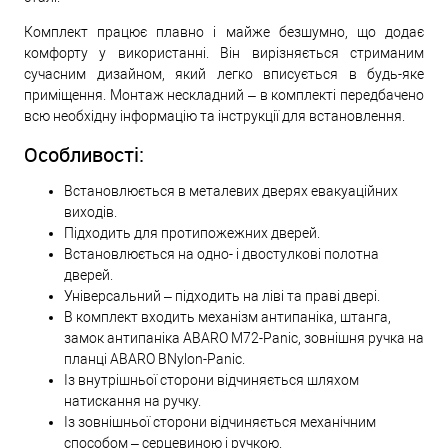
Комплект працює плавно і майже безшумно, що додає
комфорту у використанні. Він вирізняється стриманим
сучасним дизайном, який легко вписується в будь-яке
приміщення. Монтаж нескладний – в комплекті передбачено
всю необхідну інформацію та інструкції для встановлення.
Особливості:
Встановлюється в металевих дверях евакуаційних
виходів.
Підходить для протипожежних дверей.
Встановлюється на одно- і двостулкові полотна
дверей.
Універсальний – підходить на ліві та праві двері.
В комплект входить механізм антипаніка, штанга,
замок антипаніка ABARO M72-Panic, зовнішня ручка на
планці ABARO BNylon-Panic.
Із внутрішньої сторони відчиняється шляхом
натискання на ручку.
Із зовнішньої сторони відчиняється механічним
способом – серцевиною і ручкою.