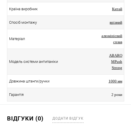
Країна виробник
Китай
Спосіб монтажу
врізний
алюмінієвий
Матеріал
сплав
ABARO
Модель системи антипаніки
MPush
Strong
Довжина штанги/ручки
1000 мм
Гарантія
2 роки
ВІДГУКИ (0)
ДОДАТИ ВІДГУК