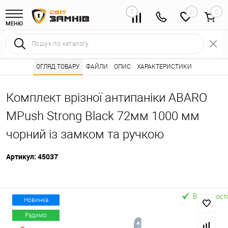
0
0
МЕНЮ
Інтернет магазин замків
ОГЛЯД ТОВАРУ
ФАЙЛИ
Каталог товарів ⭐
ОПИС
ХАРАКТЕРИСТИКИ
Системи антипанік
•
•
Комплект врізної антипаніки ABARO
МPush Strong Black 72мм 1000 мм
чорний із замком та ручкою
Артикул:
45037
В наявності
Новинка
Радимо