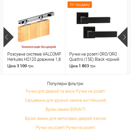
Хіт продажу
Розсувна система VALCOMP
Ручки на розеті ORO/ORO
Herkules HS120 довжина 1,8
Quattro (15E) Black чорний
м на 1 полотно вагою до
матовий
3 100
1 803
Ціна
Ціна
грн.
грн.
120 кг
Популярні фільтри:
Ручки для дверей та вікон Ручки на розеті
Серцевини для врізних замків англійський
Врізні замки BONAITI
Врізні замки для металевих дверей язичок
Ручки на розеті Ручки на розеті