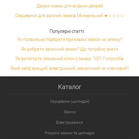
Дверні замки для вхідних дверей
Серцевини для врізних замків Мінімальний ★☆☆☆☆
Популярні статті:
Як правильно підібрати приховані завіси на заміну?
Як вибрати захисний замок? Що потрібно знати
Як витягнути зламаний ключ з замка: ТОП-7 способів
Який сейф кращий: електронний, механічний чи ключовий?
Каталог
Серцевини (циліндри)
Замки
Електрозамки
Розумні замки та циліндри