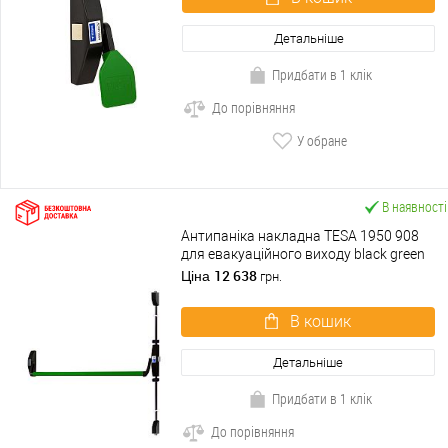
Детальніше
Придбати в 1 клік
До порівняння
У обране
В наявності
Антипаніка накладна TESA 1950 908
для евакуаційного виходу black green
чорно-зелений
12 638
Ціна
грн.
В кошик
Детальніше
Придбати в 1 клік
До порівняння