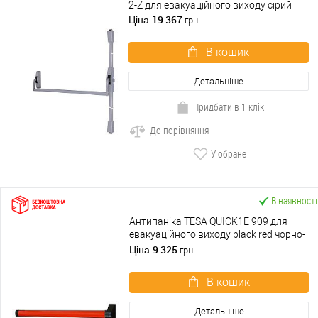
2-Z для евакуаційного виходу сірий
19 367
Ціна
грн.
В кошик
Детальніше
Придбати в 1 клік
До порівняння
У обране
В наявності
Антипаніка TESA QUICK1E 909 для
евакуаційного виходу black red чорно-
червоний
9 325
Ціна
грн.
В кошик
Детальніше