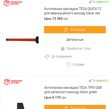
В наявності
Антипаніка накладна TESA QUICK1S
для евакуаційного виходу black red
чорно-червоний
13 355
Ціна
грн.
В кошик
Детальніше
Придбати в 1 клік
До порівняння
У обране
В наявності
Антипаніка накладна TESA TP91008
для запасного виходу black green
чорно-зелений
6 175
Ціна
грн.
В кошик