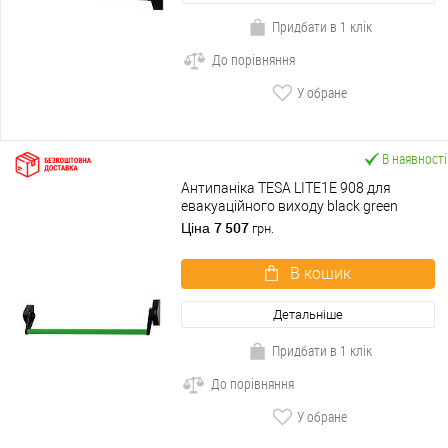
Придбати в 1 клік
До порівняння
У обране
В наявності
Антипаніка TESA LITE1E 908 для
евакуаційного виходу black green
чорно-зелений
7 507
Ціна
грн.
В кошик
Детальніше
Придбати в 1 клік
До порівняння
У обране