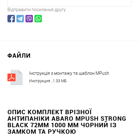
Відправити посилання другу
ФАЙЛИ
Інструкція з монтажу та шаблон MPush
Strong.pdf
Инструкция , 1.33 МБ
ОПИС КОМПЛЕКТ ВРІЗНОЇ
АНТИПАНІКИ ABARO МPUSH STRONG
BLACK 72ММ 1000 ММ ЧОРНИЙ ІЗ
ЗАМКОМ ТА РУЧКОЮ