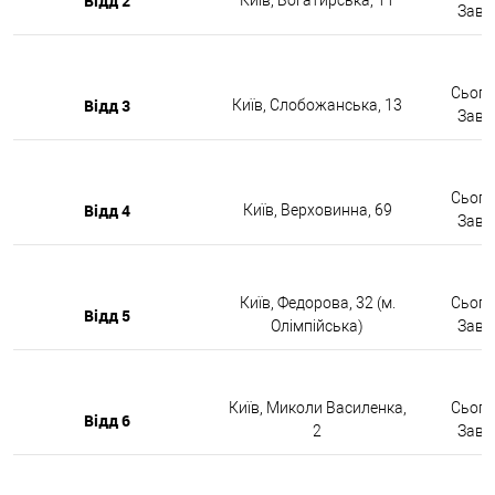
Відд 2
Завтр
Сьогод
Відд 3
Київ, Слобожанська, 13
Завтр
Сьогод
Відд 4
Київ, Верховинна, 69
Завтр
Київ, Федорова, 32 (м.
Сьогод
Відд 5
Олімпійська)
Завтр
Київ, Миколи Василенка,
Сьогод
Відд 6
2
Завтр