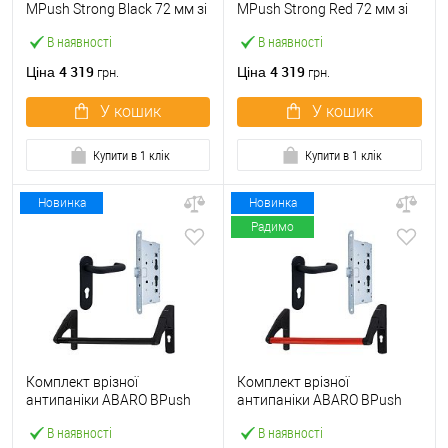
МPush Strong Black 72 мм зі
МPush Strong Red 72 мм зі
штангою 1000 мм чорна
штангою 1000 мм червона
В наявності
В наявності
4 319
4 319
Ціна
Ціна
грн.
грн.
У кошик
У кошик
Купити в 1 клік
Купити в 1 клік
Новинка
Новинка
Радимо
Комплект врізної
Комплект врізної
антипаніки ABARO BPush
антипаніки ABARO BPush
Eco Black 72мм 1000 мм
Eco Red 72мм 1000 мм
В наявності
В наявності
чорний із замком та ручкою
червоний із замком та