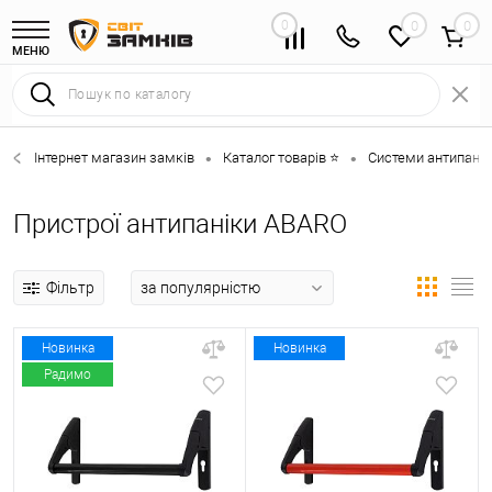
0
0
МЕНЮ
Інтернет магазин замків
Каталог товарів ⭐
Системи антипанік
•
•
Пристрої антипаніки ABARO
Фільтр
Новинка
Новинка
Радимо