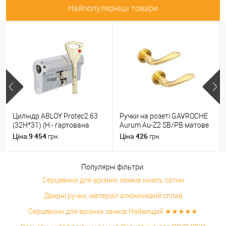
Найпопулярніші товари
Циліндр ABLOY Protec2 63
Ручки на розеті GAVROCHE
(32H*31) (H - гартована
Aurum Au-Z2 SB/PB матове
сторона) хром полірований
золото/золото
9 454
426
Ціна
Ціна
грн.
грн.
Популярні фільтри:
Серцевини для врізних замків нікель сатин
Дверні ручки, матеріал алюмінієвий сплав
Серцевини для врізних замків Найвищий ★★★★★