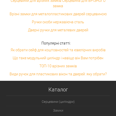
Серцевини для врізних замків Серцевина для ВРІЗНОГО
замка
Врізні замки для металопластикових дверей серцевиною
Ручки скоби нержавіюча сталь
Дверні ручки для металевих дверей
Популярні статті:
Як обрати сейф для коштовностей та ювелірних виробів
Що таке модульний циліндр і навіщо він Вам потрібен
ТОП-10 врізних замків
Види ручок для пластикових вікон та дверей: яку обрати?
Каталог
Серцевини (циліндри)
Замки