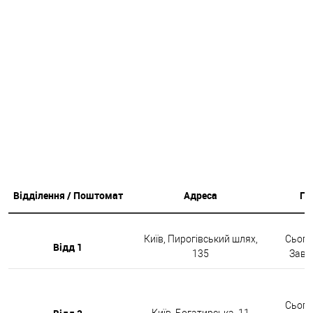
Відділення / Поштомат
Адреса
Гр
Київ, Пирогівський шлях,
Сьогод
Відд 1
135
Завтр
Сьогод
Київ, Богатирська, 11