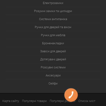
Електрозамки
Розумні замки та циліндри
Системи антипаніка
Ручки для дверей та вікон
Ручки для меблів
Броненакладки
Завіси для дверей
Дотягувачі дверей
Розсувні системи
Аксесуари
Сейфи
Карта сайту
Популярні товари
Популярні розділи
Список міст