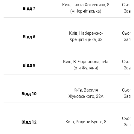
Київ, Гната Хоткевича, 8
Сьогод
Відд 7
(м.Чернігівська)
Завтр
Київ, Набережно-
Сьогод
Відд 8
Хрещатицька, 33
Завтр
Київ, В. Чорновола, 54а
Сьогод
Відд 9
(р-н Жуляни)
Завтр
Київ, Василя
Сьогод
Відд 10
Жуковського, 22А
Завтр
Сьогод
Відд 12
Київ, Родини Бунге, 8
Завтр