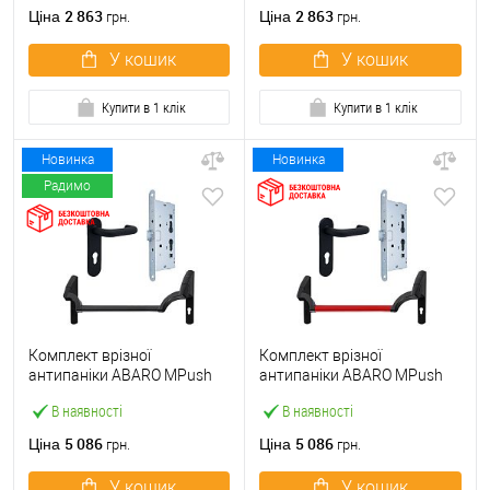
ручкою
2 863
2 863
Ціна
Ціна
грн.
грн.
У кошик
У кошик
Купити в 1 клік
Купити в 1 клік
Новинка
Новинка
Радимо
Комплект врізної
Комплект врізної
антипаніки ABARO МPush
антипаніки ABARO МPush
Strong Black 72мм 1000 мм
Strong Red 72мм 1000 мм
В наявності
В наявності
чорний із замком та ручкою
червоний із замком та
ручкою
5 086
5 086
Ціна
Ціна
грн.
грн.
У кошик
У кошик