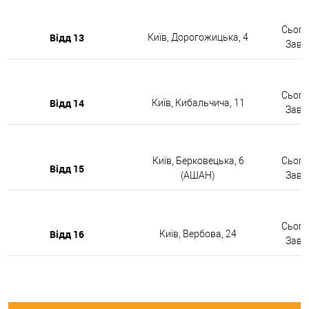
Сьогод
Відд 13
Київ, Дорогожицька, 4
Завтр
Сьогод
Відд 14
Київ, Кибальчича, 11
Завтр
Київ, Берковецька, 6
Сьогод
Відд 15
(АШАН)
Завтр
Сьогод
Відд 16
Київ, Вербова, 24
Завтр