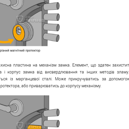
хисна пластина на механізм замка. Елемент, що здатен захисти
 а і корпус замка від висвердлювання та інших методів зламу
ться із марганцевої сталі. Може прикручуватись за допомог
 протектора, або приварюватись до корпусу механізму.