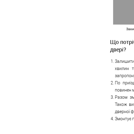
Що потрі
двері?
Залишити
хвилин т
запропону
По приїз
повинен м
Разом зм
Також ви
дверної ф
Змонтує п