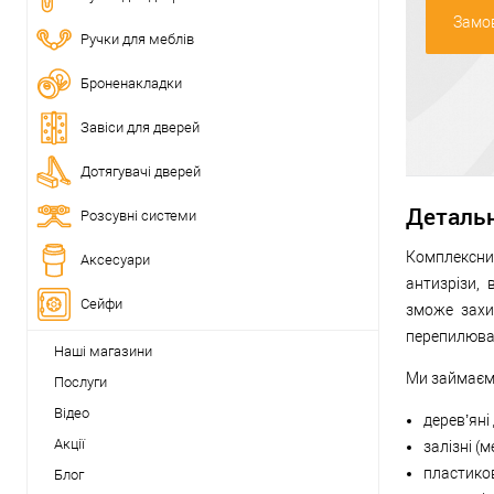
Замов
Ручки для меблів
Броненакладки
Завіси для дверей
Дотягувачі дверей
Деталь
Розсувні системи
Комплексни
Аксесуари
антизрізи, 
Сейфи
зможе захи
перепилюва
Наші магазини
Ми займаєм
Послуги
Відео
дерев’яні 
Акції
залізні (м
пластиков
Блог