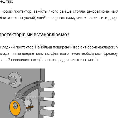
решітки.
 новий протектор, замість якого раніше стояла декоративна накл
інити вже існуючий, який по-справжньому зможе захистити двер
 протекторів ми встановлюємо?
кладний протектор. Найбільш поширений варіант броненакладок. 
ладання на дверне полотно. Для нього немає необхідності фрезерув
ише 2 невеликих наскрізних отвори для стяжних гвинтів.