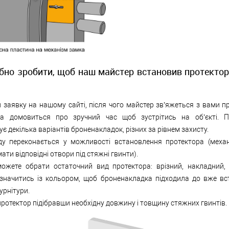
бно зробити, щоб наш майстер встановив протектор
 заявку на нашому сайті, після чого майстер зв’яжеться з вами п
а домовиться про зручний час щоб зустрітись на об’єкті. П
є декілька варіантів броненакладок, різних за рівнем захисту.
ду переконається у можливості встановлення протектора (меха
ати відповідні отвори під стяжні гвинти).
ожете обрати остаточний вид протектора: врізний, накладний, 
значитись із кольором, щоб броненакладка підходила до вже вс
урнітури.
ротектор підібравши необхідну довжину і товщину стяжних гвинтів.