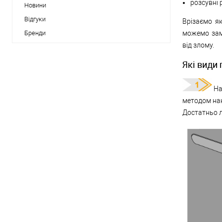
розсувні 
Новини
Відгуки
Врізаємо як
Бренди
можемо зам
від злому.
Які види
На
методом нак
Достатньо л