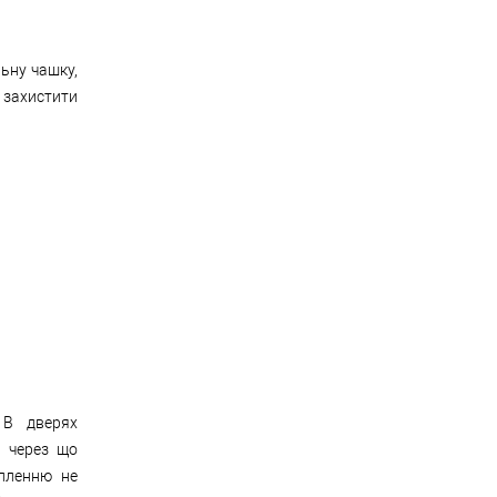
ьну чашку,
 захистити
 В дверях
а через що
іпленню не