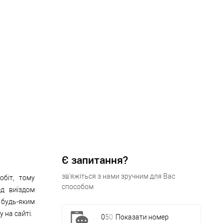
Є запитання?
зв'яжіться з нами зручним для Вас
обіт, тому
способом
ед виїздом
 будь-яким
 на сайті.
0
5
0
Показати номер