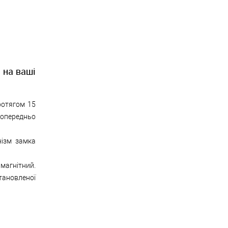
 на ваші
ротягом 15
опередньо
нізм замка
магнітний.
тановленої