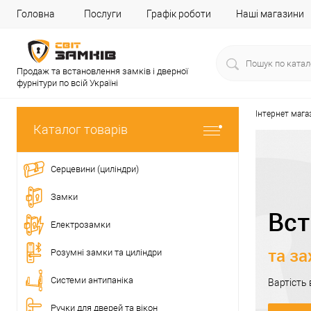
Головна
Послуги
Графік роботи
Наші магазини
Продаж та встановлення замків і дверної
фурнітури по всій Україні
Інтернет мага
Каталог товарів
Серцевини (циліндри)
Замки
Вст
Електрозамки
та за
Розумні замки та циліндри
Системи антипаніка
Вартість
Ручки для дверей та вікон