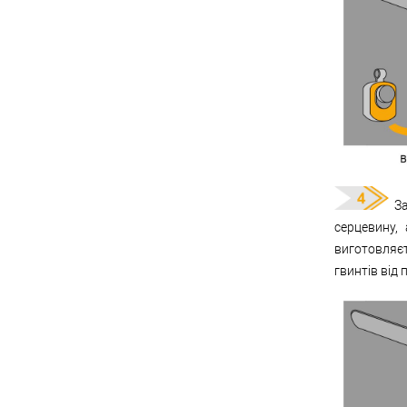
За
серцевину,
виготовляє
гвинтів від