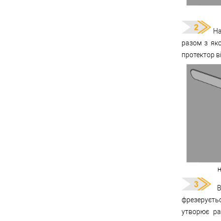
На
разом з як
протектор в
Вр
фрезеруєть
утворює ра