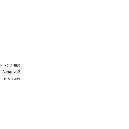
ти не лише
. Зазвичай
ою стяжних