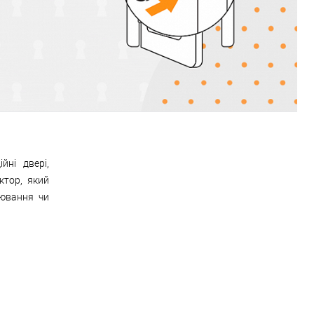
йні двері,
ктор, який
лювання чи