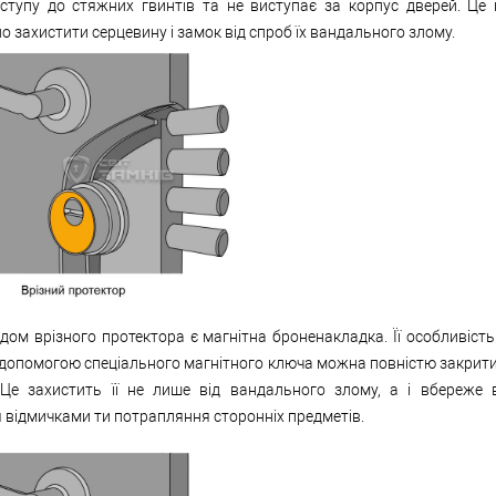
ступу до стяжних гвинтів та не виступає за корпус дверей. Це 
 захистити серцевину і замок від спроб їх вандального злому.
ом врізного протектора є магнітна броненакладка. Її особливість
 допомогою спеціального магнітного ключа можна повністю закрити
 Це захистить її не лише від вандального злому, а і вбереже 
 відмичками ти потрапляння сторонніх предметів.