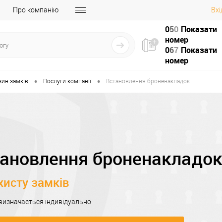
Про компанію
Вхі
0
5
0
Показати
номер
0
6
7
Показати
номер
•
•
зин замків
Послуги компанії
Встановлення броненакладок
ановлення броненакладо
хисту замків
 визначається індивідуально