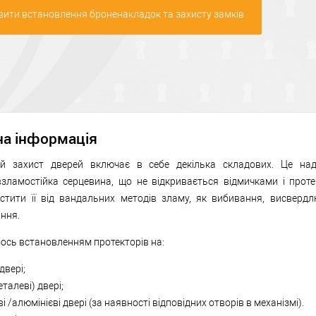
ити встановлення броненакладок та захисту замків
на інформація
й захист дверей включає в себе декілька складових. Це наді
взламостійка серцевина, що не відкривається відмичками і проте
стити її від вандальних методів зламу, як вибивання, висверд
ння.
ось встановленням протекторів на:
двері;
еталеві) двері;
і /алюмінієві двері (за наявності відповідних отворів в механізмі).