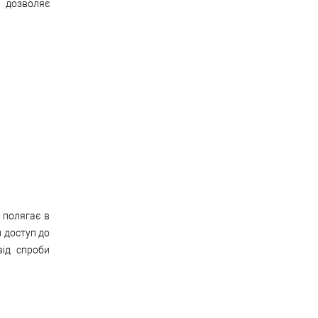
і дозволяє
 полягає в
 доступ до
від спроби