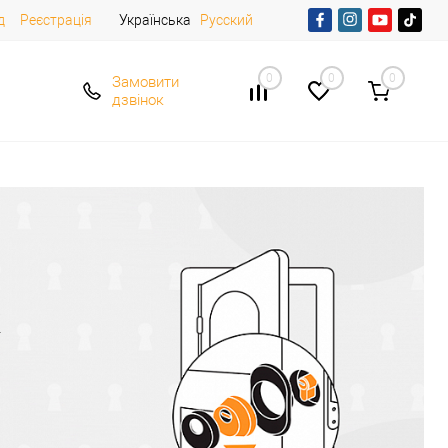
д
Реєстрація
Українська
Русский
0
0
0
Замовити
дзвінок
к