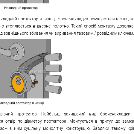
кладний протектор в чашці. Броненакладка поміщається в спеціал
ою втоплюється в дверне полотно. Такий спосіб монтажу дозоляє
ід зовнішнього збивання чи виривання газовим / розвідним ключем.
ізний протектор. Найбільш захищений вид броненакладки.
ся отвір по діаметру протектора. Монтується в притул до замк
зом з ним суцільну монолітну конструкцію. Завдяки такому кр