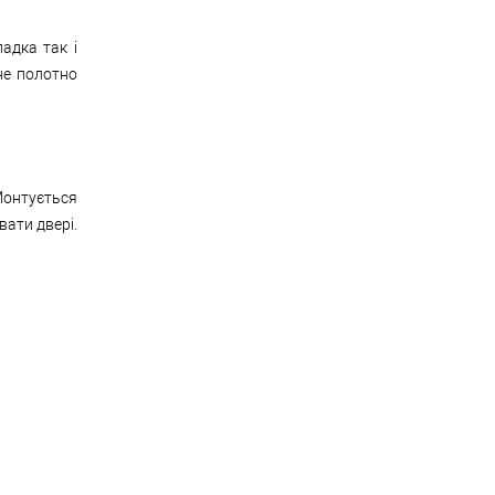
адка так і
не полотно
Монтується
ати двері.